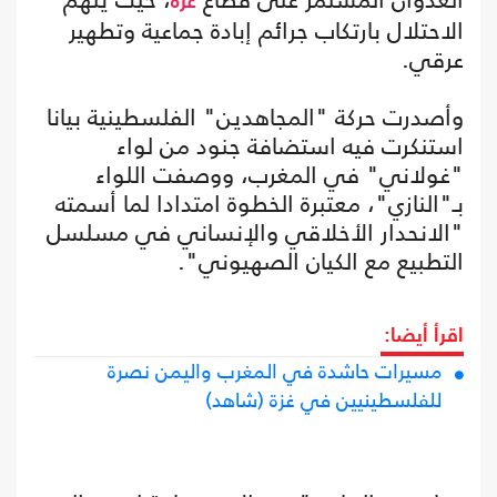
غزة
الاحتلال بارتكاب جرائم إبادة جماعية وتطهير
عرقي.
وأصدرت حركة "المجاهدين" الفلسطينية بيانا
استنكرت فيه استضافة جنود من لواء
"غولاني" في المغرب، ووصفت اللواء
بـ"النازي"، معتبرة الخطوة امتدادا لما أسمته
"الانحدار الأخلاقي والإنساني في مسلسل
التطبيع مع الكيان الصهيوني".
اقرأ أيضا:
مسيرات حاشدة في المغرب واليمن نصرة
للفلسطينيين في غزة (شاهد)