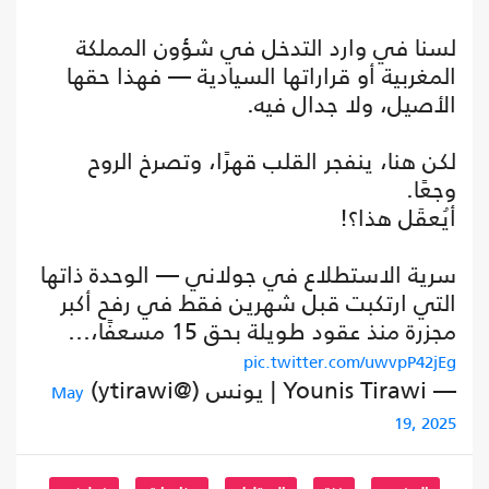
لسنا في وارد التدخل في شؤون المملكة
المغربية أو قراراتها السيادية — فهذا حقها
الأصيل، ولا جدال فيه.
لكن هنا، ينفجر القلب قهرًا، وتصرخ الروح
وجعًا.
أيُعقَل هذا؟!
سرية الاستطلاع في جولاني — الوحدة ذاتها
التي ارتكبت قبل شهرين فقط في رفح أكبر
مجزرة منذ عقود طويلة بحق 15 مسعفًا،…
pic.twitter.com/uwvpP42jEg
— Younis Tirawi | يونس (@ytirawi)
May
19, 2025