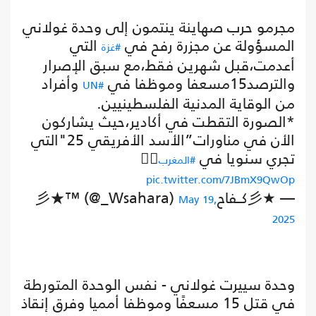
مجرمو حرب صهاينة ينتمون إلى وحدة غولاني
المسؤولة عن مجزرة رفح في
التي
#غزة
أعدمت،قبل شهرين فقط،مع سبق الإصرار
والترصد15مسعفا وموظفا في
وأفراد
#UN
من الوقاية المدنية الفلسطينيين.
*الصورة التقطت في أكادير،حيث يشاركون
الأن في مناورات”الأسد الأفريقي 25"التي
تجري سنويا في
👇🏽
#المغرب
pic.twitter.com/7JBmX9QwOp
— ★彡كــفاح彡★™ (@_Wsahara)
May 19,
2025
وحدة سييرت غولاني - نفس الوحدة المتورطة
في قتل 15 مسعفًا وموظفا أمميا وفرق إنقاذ