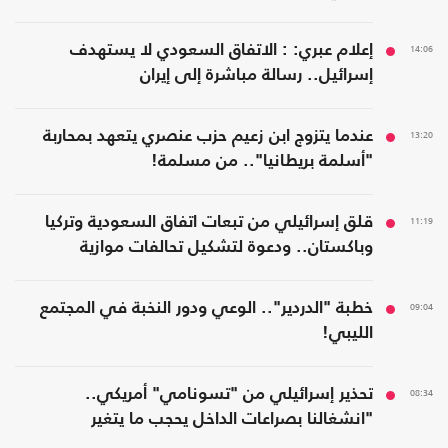
14:06
إعلام عبري: : الاتفاق السعودي لا يستهدف
إسرائيل.. رسالة مباشرة إلى إيران
13:20
عندما يتزوج ابن زعيم حزب عنصري يتعهد بمحاربة
"أسلمة بريطانيا".. من مسلمة!
11:19
قلق إسرائيلي من تبعات اتفاق السعودية وتركيا
وباكستان.. ودعوة لتشكيل تحالفات موازية
09:04
خطبة "الدردير".. الوعي ودور النخبة في المجتمع
الليبي!
08:34
تحذير إسرائيلي من "تسونامي" أمريكي..
"انشغالنا بصراعات الداخل يحجب ما يتغير
بواشنطن"