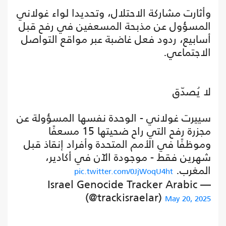
وأثارت مشاركة الاحتلال، وتحديدا لواء غولاني
المسؤول عن مذبحة المسعفين في رفح قبل
أسابيع، ردود فعل غاضبة عبر مواقع التواصل
الاجتماعي.
لا يُصدّق
سييرت غولاني - الوحدة نفسها المسؤولة عن
مجزرة رفح التي راح ضحيتها 15 مسعفًا
وموظفًا في الأمم المتحدة وأفراد إنقاذ قبل
شهرين فقط - موجودة الآن في أكادير،
المغرب.
pic.twitter.com/0JjWoqU4ht
— Israel Genocide Tracker Arabic
(@trackisraelar)
May 20, 2025