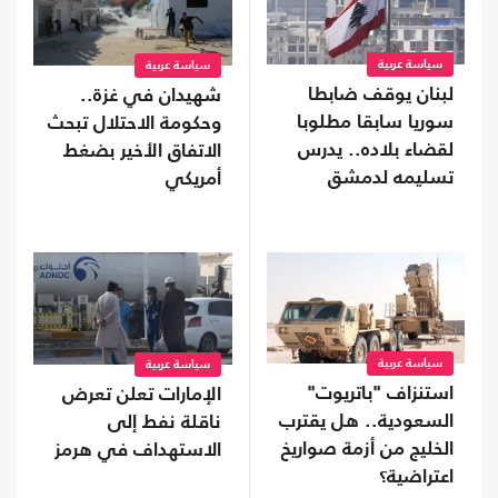
سياسة عربية
سياسة عربية
لبنان يوقف ضابطا
شهيدان في غزة..
سوريا سابقا مطلوبا
وحكومة الاحتلال تبحث
لقضاء بلاده.. يدرس
الاتفاق الأخير بضغط
تسليمه لدمشق
أمريكي
سياسة عربية
سياسة عربية
استنزاف "باتريوت"
الإمارات تعلن تعرض
السعودية.. هل يقترب
ناقلة نفط إلى
الخليج من أزمة صواريخ
الاستهداف في هرمز
اعتراضية؟