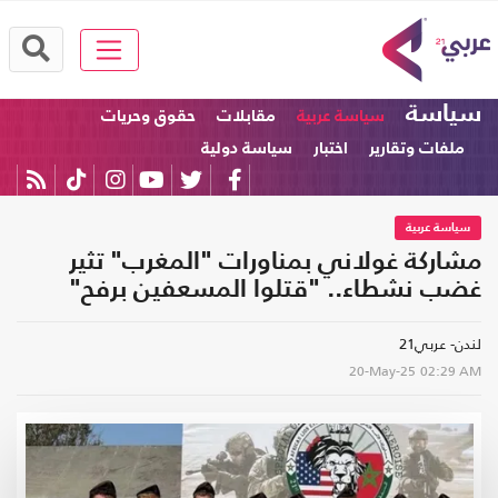
سياسة
سياسة عربية
مقابلات
حقوق وحريات
ملفات وتقارير
اختبار
سياسة دولية
سياسة عربية
مشاركة غولاني بمناورات "المغرب" تثير
غضب نشطاء.. "قتلوا المسعفين برفح"
لندن- عربي21
20-May-25
02:29 AM