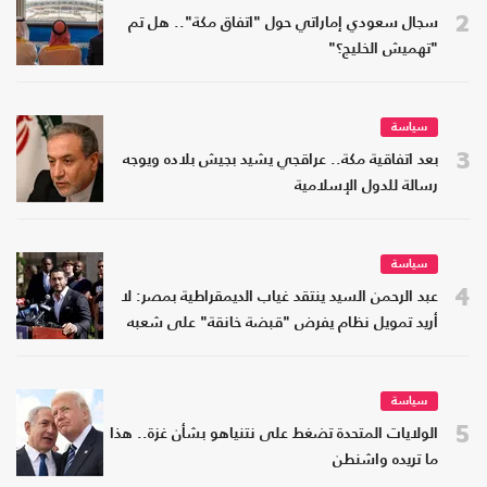
2
سجال سعودي إماراتي حول "اتفاق مكة".. هل تم
"تهميش الخليج؟"
سياسة
3
بعد اتفاقية مكة.. عراقجي يشيد بجيش بلاده ويوجه
رسالة للدول الإسلامية
سياسة
4
عبد الرحمن السيد ينتقد غياب الديمقراطية بمصر: لا
أريد تمويل نظام يفرض "قبضة خانقة" على شعبه
سياسة
5
الولايات المتحدة تضغط على نتنياهو بشأن غزة.. هذا
ما تريده واشنطن