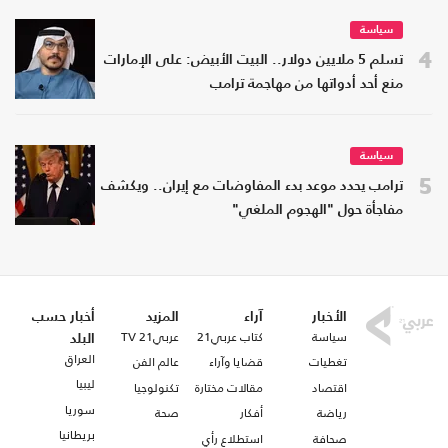
سياسة
4
تسلم 5 ملايين دولار.. البيت الأبيض: على الإمارات
منع أحد أدواتها من مهاجمة ترامب
سياسة
5
ترامب يحدد موعد بدء المفاوضات مع إيران.. ويكشف
مفاجأة حول "الهجوم الملغي"
الأخبار
آراء
المزيد
أخبار حسب
سياسة
كتاب عربي21
عربي21 TV
البلد
العراق
تغطيات
قضايا وآراء
عالم الفن
ليبيا
اقتصاد
مقالات مختارة
تكنولوجيا
سوريا
رياضة
أفكار
صحة
بريطانيا
صحافة
استطلاع رأي