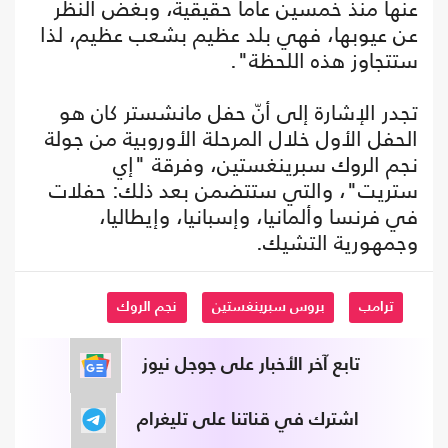
عنها منذ خمسين عاما حقيقية، وبغض النظر
عن عيوبها، فهي بلد عظيم بشعب عظيم، لذا
ستتجاوز هذه اللحظة".
تجدر الإشارة إلى أنّ حفل مانشستر كان هو
الحفل الأول خلال المرحلة الأوروبية من جولة
نجم الروك سبرينغستين، وفرقة "إي
ستريت"، والتي ستتضمن بعد ذلك: حفلات
في فرنسا وألمانيا، وإسبانيا، وإيطاليا،
وجمهورية التشيك.
ترامب
بروس سبرينغستين
نجم الروك
تابع آخر الأخبار على جوجل نيوز
اشترك في قناتنا على تليغرام