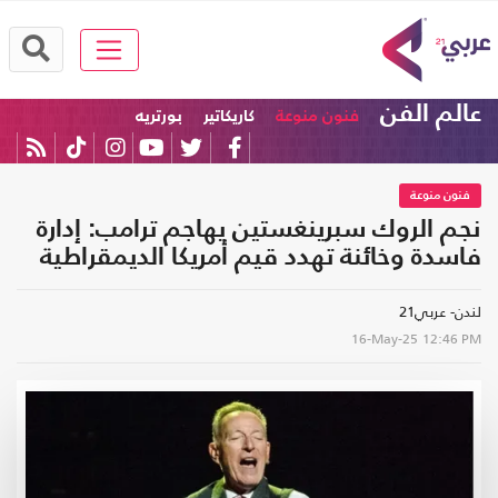
عالم الفن
فنون منوعة
كاريكاتير
بورتريه
فنون منوعة
نجم الروك سبرينغستين يهاجم ترامب: إدارة
فاسدة وخائنة تهدد قيم أمريكا الديمقراطية
لندن- عربي21
16-May-25
12:46 PM