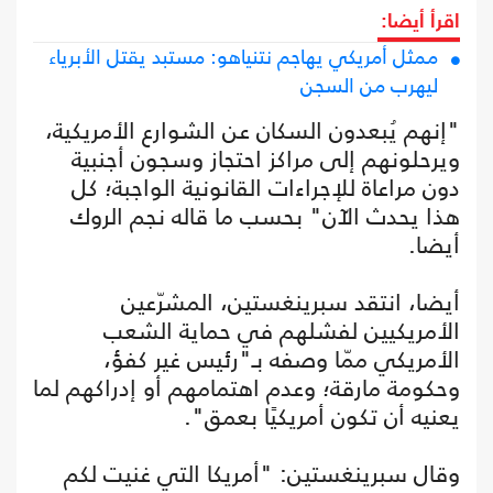
اقرأ أيضا:
ممثل أمريكي يهاجم نتنياهو: مستبد يقتل الأبرياء
ليهرب من السجن
"إنهم يُبعدون السكان عن الشوارع الأمريكية،
ويرحلونهم إلى مراكز احتجاز وسجون أجنبية
دون مراعاة للإجراءات القانونية الواجبة؛ كل
هذا يحدث الآن" بحسب ما قاله نجم الروك
أيضا.
أيضا، انتقد سبرينغستين، المشرّعين
الأمريكيين لفشلهم في حماية الشعب
الأمريكي ممّا وصفه بـ"رئيس غير كفؤ،
وحكومة مارقة؛ وعدم اهتمامهم أو إدراكهم لما
يعنيه أن تكون أمريكيًا بعمق".
وقال سبرينغستين: "أمريكا التي غنيت لكم