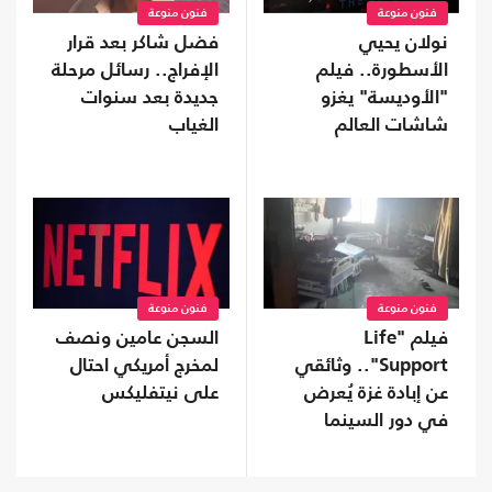
فنون منوعة
فنون منوعة
نولان يحيي
فضل شاكر بعد قرار
الأسطورة.. فيلم
الإفراج.. رسائل مرحلة
"الأوديسة" يغزو
جديدة بعد سنوات
شاشات العالم
الغياب
فنون منوعة
فنون منوعة
فيلم "Life
السجن عامين ونصف
Support".. وثائقي
لمخرج أمريكي احتال
عن إبادة غزة يُعرض
على نيتفليكس
في دور السينما
ببريطانيا