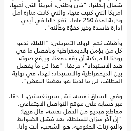
شمال إنجلترا: "في وطني، أمريكا التي أحبها،
أمريكا التي كتبت عنها، والتي كانت منارة أمل
وحرية لمدة 250 عاما، تقع حاليا في أيدي
إدارة فاسدة وغير كفؤة وخائنة".
وأضاف نجم الروك الأمريكي: "الليلة، ندعو
كل من يؤمن بالديمقراطية وبأفضل ما في
روحنا الأمريكية أن يقف معنا، ويرفع صوته
ضد الاستبداد"، مردفا: "هذا كل ما يفصل
بين الديمقراطية والاستبداد؛ لهذا، في نهاية
المطاف، كل ما لدينا هو بعضنا البعض".
وفي السياق نفسه، نشر سبرينغستين، لاحقا،
عبر حسابه على موقع التواصل الاجتماعي،
مقاطع فيديو من الحفل نفسه، قال فيها:
"إنّ آخر ميزان للسلطة، بعد فشل الضوابط
والتوازنات الحكومية، هو الشعب، أنت وأنا.