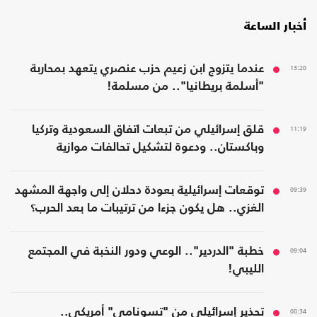
أخبار الساعة
13:20
عندما يتزوج ابن زعيم حزب عنصري يتعهد بمحاربة
"أسلمة بريطانيا".. من مسلمة!
11:19
قلق إسرائيلي من تبعات اتفاق السعودية وتركيا
وباكستان.. ودعوة لتشكيل تحالفات موازية
09:39
توقعات إسرائيلية بعودة دحلان إلى واجهة المشهد
الغزي.. هل يكون جزءا من ترتيبات ما بعد الحرب؟
09:04
خطبة "الدردير".. الوعي ودور النخبة في المجتمع
الليبي!
08:34
تحذير إسرائيلي من "تسونامي" أمريكي..