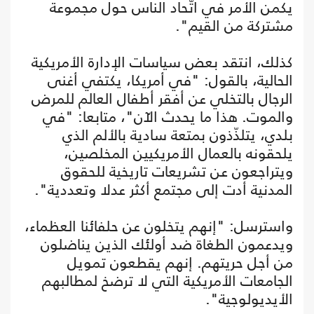
يكمن الأمر في اتّحاد الناس حول مجموعة
مشتركة من القيم".
كذلك، انتقد بعض سياسات الإدارة الأمريكية
الحالية، بالقول: "في أمريكا، يكتفي أغنى
الرجال بالتخلي عن أفقر أطفال العالم للمرض
والموت. هذا ما يحدث الآن"، متابعا: "في
بلدي، يتلذّذون بمتعة سادية بالألم الذي
يلحقونه بالعمال الأمريكيين المخلصين،
ويتراجعون عن تشريعات تاريخية للحقوق
المدنية أدت إلى مجتمع أكثر عدلا وتعددية".
واسترسل: "إنهم يتخلون عن حلفائنا العظماء،
ويدعمون الطغاة ضد أولئك الذين يناضلون
من أجل حريتهم. إنهم يقطعون تمويل
الجامعات الأمريكية التي لا ترضخ لمطالبهم
الأيديولوجية".