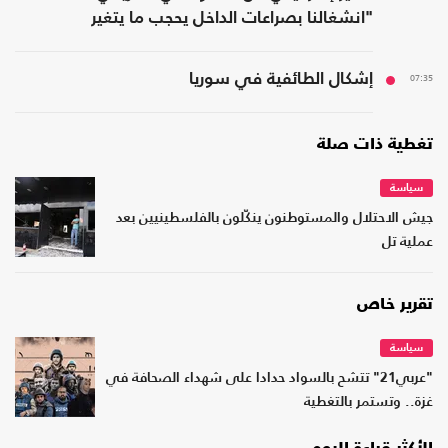
"انشغالنا بصراعات الداخل يحجب ما يتغير
بواشنطن"
07:35
إشكال الطائفية في سوريا
تغطية ذات صلة
سياسة
جيش الاحتلال والمستوطنون ينكّلون بالفلسطينيين بعد
عملية تل
تقرير خاص
سياسة
"عربي21" تتشح بالسواد حدادا على شهداء الصحافة في
غزة.. وتستمر بالتغطية