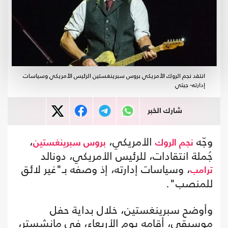
انتقد نجم الروك الأمريكي بروس سبرينغستين الرئيس الأمريكي وسياسات
إدارته- جيتي
شارك الخبر
وجّه
الأمريكي،
،
نجم الروك
بروس سبرينغستين
جُملة انتقادات، للرئيس الأمريكي، دونالد
، وسياسات إدارته، إذ وصفه بـ"غير لائق
ترامب
للمنصب".
وأوضح سبرينغستين، خلال بداية حفل
موسيقي، أقامه يوم الأربعاء، في مانشستر،