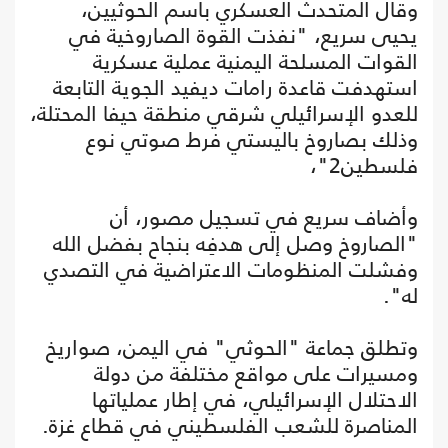
وقال المتحدث العسكري باسم الحوثيين،
يحيى سريع، "نفذت القوة الصاروخية في
القوات المسلحة اليمنية عملية عسكرية
استهدفت قاعدة رامات ديفيد الجوية التابعة
للعدو الإسرائيلي شرقي منطقة حيفا المحتلة،
وذلك بصاروخ باليستي فرط صوتي نوع
فلسطين2"،
وأضاف سريع في تسجيل مصور، أن
"الصاروخ وصل إلى هدفِه بنجاح بفضل الله
وفشلت المنظومات الاعتراضية في التصدي
له".
وتطلق جماعة "الحوثي" في اليمن، صواريخ
ومسيرات على مواقع مختلفة من دولة
الاحتلال الإسرائيلي، في إطار عملياتها
المناصرة للشعب الفلسطيني في قطاع غزة.