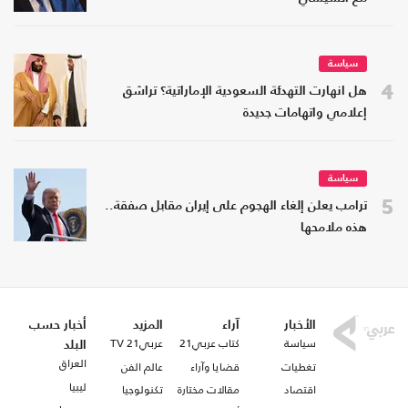
سياسة
4
هل انهارت التهدئة السعودية الإماراتية؟ تراشق
إعلامي واتهامات جديدة
سياسة
5
ترامب يعلن إلغاء الهجوم على إيران مقابل صفقة..
هذه ملامحها
الأخبار
آراء
المزيد
أخبار حسب
سياسة
كتاب عربي21
عربي21 TV
البلد
العراق
تغطيات
قضايا وآراء
عالم الفن
ليبيا
اقتصاد
مقالات مختارة
تكنولوجيا