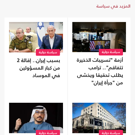
المزيد في سياسة
سياسة دولية
سياسة دولية
أزمة "تسريبات الذخيرة
بسبب إيران.. إقالة 2
تتفاقم".. ترامب
من كبار المسؤولين
يطلب تحقيقا ويخشى
في الموساد
من "جرأة إيران"
سياسة دولية
سياسة دولية