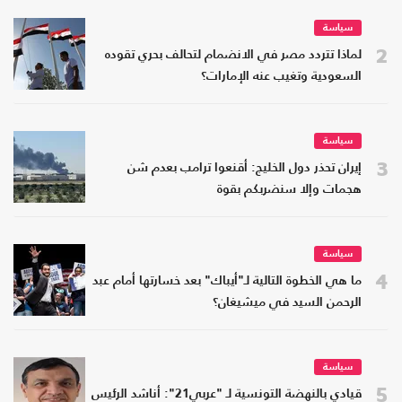
سياسة
2
لماذا تتردد مصر في الانضمام لتحالف بحري تقوده
السعودية وتغيب عنه الإمارات؟
سياسة
3
إيران تحذر دول الخليج: أقنعوا ترامب بعدم شن
هجمات وإلا سنضربكم بقوة
سياسة
4
ما هي الخطوة التالية لـ"أيباك" بعد خسارتها أمام عبد
الرحمن السيد في ميشيغان؟
سياسة
5
قيادي بالنهضة التونسية لـ "عربي21": أناشد الرئيس