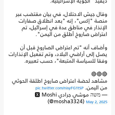
ديفيد" الجوية الإسرائيلية.
وقال جيش الاحتلال، في بيان مقتضب عبر
منصة "إكس"، إنه "بعد انطلاق صفارات
الإنذار في مناطق عدة في إسرائيل، تم
اعتراض صاروخ أطلق من اليمن".
وأضاف أنه "تم اعتراض الصاروخ قبل أن
يصل إلى أراضي البلاد، وتم تفعيل الإنذارات
وفقا للسياسة المتبعة"، حسب تعبيره.
🔴🔴🔴
مشاهد لحضة اعتراض صاروخ اطلقة الحوثي
من اليمن.
pic.twitter.com/nisyFG1tSP
— משה موشي جرادي 🆇 Moshi
(@mosha3324)
May 2, 2025