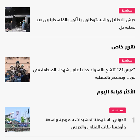
سياسة
جيش الاحتلال والمستوطنون ينكّلون بالفلسطينيين بعد
عملية تل
تقرير خاص
سياسة
"عربي21" تتشح بالسواد حدادا على شهداء الصحافة في
غزة.. وتستمر بالتغطية
الأكثر قراءة اليوم
سياسة
1
الحوثي: استهدفنا تحشيدات سعودية واسعة
وأوقعنا مئات القتلى والجرحى