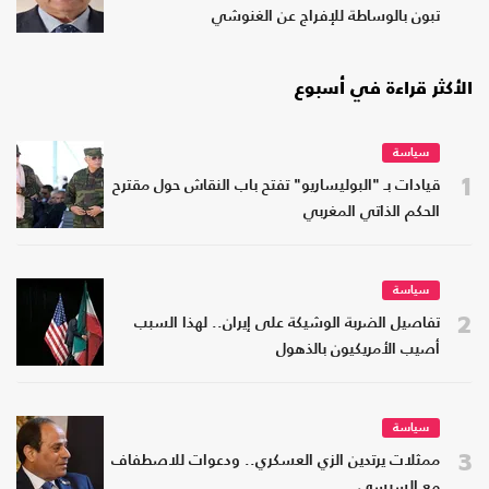
تبون بالوساطة للإفراج عن الغنوشي
الأكثر قراءة في أسبوع
سياسة
1
قيادات بـ "البوليساريو" تفتح باب النقاش حول مقترح
الحكم الذاتي المغربي
سياسة
2
تفاصيل الضربة الوشيكة على إيران.. لهذا السبب
أصيب الأمريكيون بالذهول
سياسة
3
ممثلات يرتدين الزي العسكري.. ودعوات للاصطفاف
مع السيسي