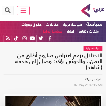
سياسة
سياسة عربية
مقابلات
حقوق وحريات
ملفات وتقارير
اختبار
سياسة دولية
سياسة دولية
الاحتلال يزعم اعتراض صاروخ أطلق من
اليمن.. والحوثي تؤكد: وصل إلى هدفه
(شاهد)
لندن- عربي21
02-May-25
07:15 AM