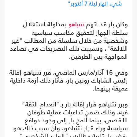
شيء انهار ليلة 7 أكتوبر"
وكان بار قد اتهم
بمحاولة استغلال
نتنياهو
سلطة الجهاز لتحقيق مكاسب سياسية
وشخصية من خلال سلسلة من المطالب "غير
اللائقة"، وتسببت تلك التصريحات في تصاعد
المواجهة بين الطرفين.
وفي 16 آذار/مارس الماضي، قرر نتنياهو إقالة
رئيس الشاباك رونين بار، فأثار ذلك أزمة داخلية
عميقة بينهما.
وبرر نتنياهو قرار إقالة بار بـ"انعدام الثقة"
فيه، وذلك ضمن تداعيات عملية طوفان
الأقصى، بينما ألمح بار إلى وجود دوافع
سياسية وراء قرار نتنياهو، وأن سبب ذلك هو
رفض بار تلبية مطالبه بـ"الولاء الشخصي".