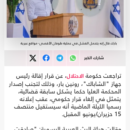
بارك قال إنه يتحمل الفشل في عملية طوفان الأقصى- مواقع عبرية
شارك الخبر
تراجعت حكومة
، عن قرار إقالة رئيس
الاحتلال
جهاز "الشاباك"، رونين بار، وذلك لتجنب إصدار
المحكمة العليا حكما يشكل سابقة قضائية،
يتمثل في إلغاء قرار حكومي، عقب إعلانه
رسميا الليلة الماضية أنه سيستقيل منتصف
15 حزيران/يونيو المقبل.
وقالت هيئة البث العبرية الرسمية: "صادقت