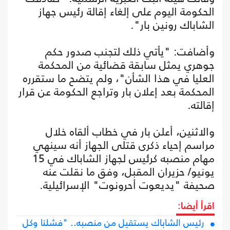
الحكومة اليوم على إلغاء إقالة رئيس جهاز
الشاباك رونين بار".
وأضافت: "يأتي ذلك لتجنب صدور حكم
جوهري يمثل سابقة قضائية من المحكمة
العليا في هذا الشأن"، ولم يتضح ما ستقرره
المحكمة بعد إعلان بار وتراجع الحكومة عن قرار
إقالته.
والاثنين، أعلن بار في خطاب ألقاه خلال
مراسم إحياء ذكرى قتلى الجهاز أنه سينهي
مهام منصبه كرئيس لجهاز الشاباك في 15
يونيو/ حزيران المقبل، وفق ما نقلت عنه
صحيفة "يديعوت أحرونوت" الإسرائيلية.
اقرأ أيضا:
رئيس الشاباك يستقيل من منصبه.. "فشلنا وكل