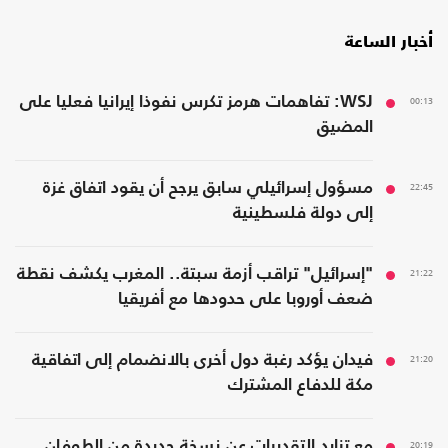
أخبار الساعة
00:13
WSJ: تفاهمات هرمز تكرس نفوذا إيرانيا فعليا على
المضيق
22:45
مسؤول إسرائيلي سابق يرجح أن يقود اتفاق غزة
إلى دولة فلسطينية
21:22
"إسرائيل" تراقب أزمة سبتة.. المغرب يكشف نقطة
ضعف أوروبا على حدودها مع أفريقيا
21:20
فيدان يؤكد رغبة دول أخرى بالانضمام إلى اتفاقية
مكة للدفاع المشترك
20:19
مع تزايد التقديرات عن نسخة جديدة من الطوفان..