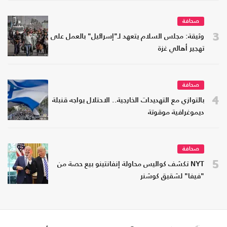
صحافة
3
وثيقة: مجلس السلام يتعهد لـ"إسرائيل" بالعمل على
تهجير أهالي غزة
صحافة
4
بالتوازي مع التهديدات الخارجية.. الاحتلال يواجه قنبلة
ديموغرافية موقوتة
صحافة
5
NYT تكشف كواليس محاولة إنفانتينو بيع حصة من
"فيفا" لشقيق كوشنر