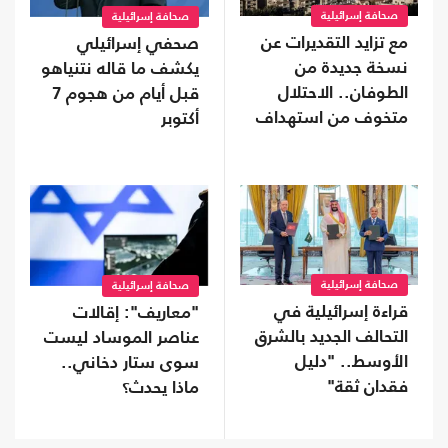
صحافة إسرائيلية
صحافة إسرائيلية
مع تزايد التقديرات عن
صحفي إسرائيلي
نسخة جديدة من
يكشف ما قاله نتنياهو
الطوفان.. الاحتلال
قبل أيام من هجوم 7
متخوف من استهداف
أكتوبر
إيلات
صحافة إسرائيلية
صحافة إسرائيلية
قراءة إسرائيلية في
"معاريف": إقالات
التحالف الجديد بالشرق
عناصر الموساد ليست
الأوسط.. "دليل
سوى ستار دخاني..
فقدان ثقة"
ماذا يحدث؟