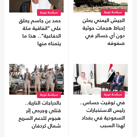
سياسة عربية
سياسة عربية
الجيش اليمني يعلن
حمد بن جاسم يعلق
إحباط هجمات حوثية
على "اتفاقية مكة
دون أي خسائر في
الدفاعية".. هذا ما
صفوفه
يتمناه منها
سياسة عربية
سياسة عربية
في توقيت حساس..
بالدراجات النارية..
رئيس الاستخبارات
قتلى وجرحى إثر
السعودية في بغداد
هجوم للدعم السريع
لهذا السبب
شمال كردفان