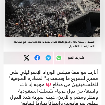
الاحتلال يسعى إلى الدفع باتجاه حلول ديموغرافية تتماشى مع مصالحه
الاستراتيجية- الأناضول
شارك الخبر
أثارت موافقة مجلس الوزراء الإسرائيلي على
مقترح لتسريع ما وصفته بـ"المغادرة الطوعية"
للفلسطينيين من قطاع
موجة إدانات
غزة
واسعة من دول عربية، شملت السعودية
وقطر ومصر والأردن، حيث اعتبرته هذه الدول
خطوة غير قانونية وانتهاكًا صارخًا للقانون