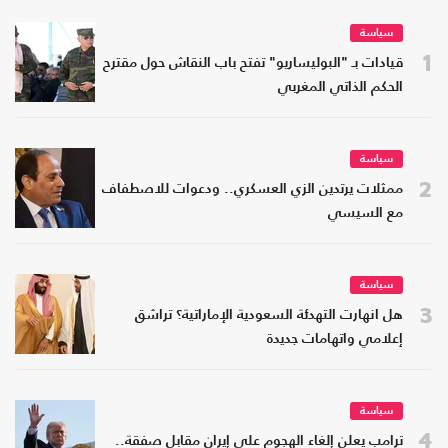
سياسة
1
قيادات بـ "البوليساريو" تفتح باب النقاش حول مقترح
الحكم الذاتي المغربي
سياسة
2
ممثلات يرتدين الزي العسكري.. ودعوات للاصطفاف
مع السيسي
سياسة
3
هل انهارت التهدئة السعودية الإماراتية؟ تراشق
إعلامي واتهامات جديدة
سياسة
4
ترامب يعلن إلغاء الهجوم على إيران مقابل صفقة..