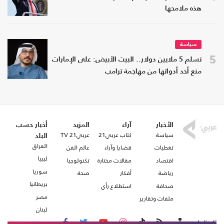
هذه ملامحها
سياسة
5
تسلم 5 ملايين دولار.. البيت الأبيض: على الإمارات
منع أحد أدواتها من مهاجمة ترامب
الأخبار
آراء
المزيد
أخبار حسب
سياسة
كتاب عربي21
عربي21 TV
البلد
العراق
تغطيات
قضايا وآراء
عالم الفن
ليبيا
اقتصاد
مقالات مختارة
تكنولوجيا
سوريا
رياضة
أفكار
صحة
بريطانيا
صحافة
استطلاع رأي
مصر
ملفات وتقارير
لبنان
تابعنا على