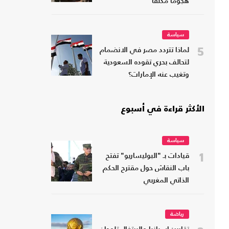
هجوما مكثفا
سياسة
5
لماذا تتردد مصر في الانضمام
لتحالف بحري تقوده السعودية
وتغيب عنه الإمارات؟
الأكثر قراءة في أسبوع
سياسة
1
قيادات بـ "البوليساريو" تفتح
باب النقاش حول مقترح الحكم
الذاتي المغربي
رياضة