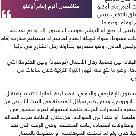
ت أكرم إمام أوغلو
منافسي أكرم إمام أوغلو
علق بانتخاب رئيس
 أوغلو، وهو ما
الرئيس لا يحق له الترشح بموجب الدستور، إلا لو تم تعديله،
ات مفتوحا، سواء لتهيئة المناخ لمرشح لا يستطيع مقارعة إمام
رئيس الحالي، وهو سيناريو يتداوله رجل الشارع في تركيا.
لبلاد، بين جمعية رجال الأعمال (توسياد) وبين الحكومة التي
، وهو ما نتج عنه انهيار الليرة التركية خلال ساعات من
ل.
لمستوى الإقليمي والدولي، فمسارعة ألمانيا بالتنديد باعتقال
د الأوروبي، وحتى طرح سؤال للمتحدثة في البيت الأبيض عن
مرة بالسفارات الغربية علامة استفهام كبيرة، تتمحور في
إقليميا، أو هكذا ترى الموالاة، من خلال الإطاحة بحزب العدالة
ومحاولاته استعادة زعامة المنطقة، وهي الرغبة التي تجد
ة حتى ولو لم تمتلك المؤهلات، أو مدفوعة بالسعار