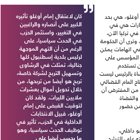
م أوغلو، هي بحد
كان لاعتقال إمام أوغلو تأثيره
تيارات هي في
الكبير على أنصاره والراغبين
في تركيا الآن،
في التغيير، واستثمر الحزب
وترى أن الحكومة
في الحدث سياسيا، على
هي اتهامات يمكن
الرغم من أن التهم الموجهة
ي المؤسس على
لرئيس بلدية إسطنبول كلها
ن تستخدم
جنائية، تمثلت في الرشاوى
ضاة بالرئيس ليست
وتسهيل التربح لشركة خاصة،
اح العام القضائي
تربح هو أيضا من تربحها، من
 من المفترض أن
خلال تحويل أموال بعشرات
 والقضاة
ملايين الليرات. ولقد كان
 تمتنع من حضور
لتوقيت القبض على إمام
أوغلو، قبيل الانتخابات
الداخلية في الحزب، تأثير في
هو داخلي،
توظيف الحدث سياسيا، وهو
ه على الترشح
ما يحسب أيضا على