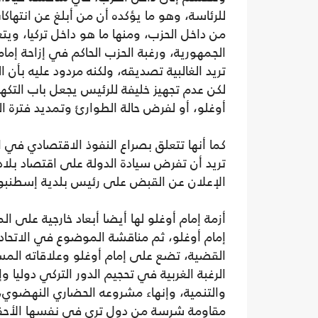
للرئاسة، وهو ما يؤكده أن من أبلغ عن انتهاكا
من داخل الحزب، ومنها ما هو داخل تركيا، ويت
الجمهورية، ورغبة الحزب الحاكم في إزاحة إمام
تريد الغالبية تصديقه، ولكنه مردود عليه بأن 
لكن عدم تجهيز خليفة للرئيس يجعل باب التكهن
أوغلو، أو لفرض حالة الطوارئ وتمديد فترة ال
كما أنها تتعلق بصراع النفوذ الاقتصادي في ا
تريد أن تفرض سيادة الدولة على اقتصاد بلادها
الإعلان عن القبض على رئيس بلدية إسطنبو
أزمة إمام أوغلو لها أيضا أبعاد خارجية على ا
إمام أوغلو، ثم مناقشة الموضوع في الاتحا
القضية، تضع على إمام أوغلو وعلاقاته المست
الرغبة الغربية في تحجيم الدور التركي دوليا و
والتنمية، وإنهاء مشروعه الحضاري النهضوي، 
مقاومة شرسة من دول ترى في نفسها الأحقي