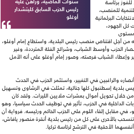
للفوز برئاسة
سنوات الماضية، وراهن عليه
لتنمية للمنصب،
رئيس الحزب السابق كليتشدار
تخابات البرلمانية
أوغلو
 كل الجهود،
مستوى
ه من أجل اقتناص منصب رئيس البلدية، واستطاع إمام أوغلو،
ار الحزب وأوسط الشباب، وشرائح الفئة المترددة، وغير
ر وإعطاء الشباب فرصته، وصور إمام أوغلو على أنه الأمل
ى أنصاره والراغبين في التغيير، واستثمر الحزب في الحدث
ئيس بلدية إسطنبول كلها جنائية، تمثلت في الرشاوى وتسهيل
 من خلال تحويل أموال بعشرات ملايين الليرات. ولقد كان
بات الداخلية في الحزب، تأثير في توظيف الحدث سياسيا، وهو
في مقابل إلقاء اللوم على الحزب الحاكم ورئيسه. فرواية أن
تنسحب بالأحرى على كل من رئيس بلدية أنقرة منصور يافاش،
نفسهما الأحقية في الترشح لرئاسة تركيا.