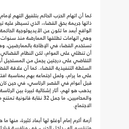
كما أن اتهام الحزب الحاكم بتلفيق التهم لإما
ذاتها جريمة بحق القضاء، الذي تسيطر عليه 
الواقع أبعد ما تكون عن الأيديولوجية الحاكمة 
وهي اتهامات تطلقها المعارضة منذ سنوات، 
تستخدم القضاء في الإطاحة بالمعارضين، و
أن تنطلي على العوام، لكن النظام القضائ
التقاضي على درجتين يجعل من المستحيل أ
السلطة التنفيذية القضاء. كما أن علاقة الق
على ما يرام، ولعل اجتماعه بهم بمناسبة افتت
قبل أعوام في القصر الرئاسي، في حين كان
يذهب هو لهم، أثار إشكالية كبيرة بين الرئاسة
والمحاميين، ما جعل 32 نقابة قانونية
الاجتماع.
أزمة أكرم إمام أوغلو لها أبعاد كثيرة، منها ما 
وتنقسم إلى داخل الحزب، في منافسة قيادات