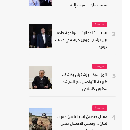
بميشيغان.. تعرف إليه
سياسة
2
بسبب "الذخائر".. مواجهة حادة
بين ترامب ووزير حربه في كامب
ديفيد
سياسة
3
لأول مرة.. بزشكيان يكشف
طبيعة التواصل مع المرشد
مجتبى خامنئي
سياسة
4
مقتل جنديين إسرائيليين جنوب
لبنان.. وجيش الاحتلال يشن