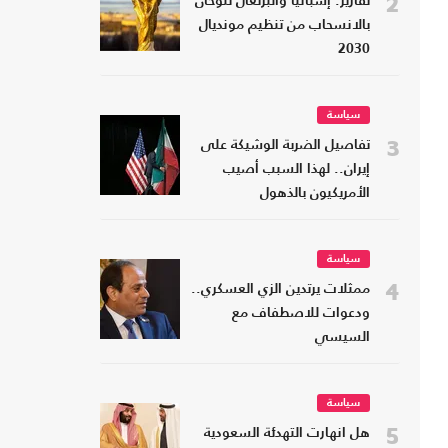
2
تقارير: إسبانيا والبرتغال تلوحان
بالانسحاب من تنظيم مونديال
2030
سياسة
3
تفاصيل الضربة الوشيكة على
إيران.. لهذا السبب أصيب
الأمريكيون بالذهول
سياسة
4
ممثلات يرتدين الزي العسكري..
ودعوات للاصطفاف مع
السيسي
سياسة
5
هل انهارت التهدئة السعودية