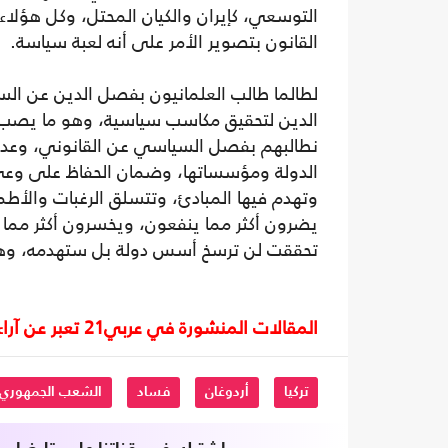
التوسعي، كإيران والكيان المحتل، وكل هؤلاء 
القانون بتصوير الأمر على أنه لعبة سياسة.
لطالما طالب العلمانيون بفصل الدين عن السي
الدين لتحقيق مكاسب سياسية، وهو ما يصب ف
نطالبهم بفصل السياسي عن القانوني، وعدم
الدولة ومؤسساتها، وضمان الحفاظ على وعي 
وتهدم فيها المبادئ، وتتسلق الرغبات والأط
يضرون أكثر مما ينفعون، ويخسرون أكثر مما 
تحققت لن ترسخ أسس دولة بل ستهدمه، وهو ما
المقالات المنشورة في عربي21 تعبر عن آراء أصحابها ولا تعبر عن رأي أو موقف الصحيفة.
تركيا
أردوغان
فساد
الشعب الجمهوري