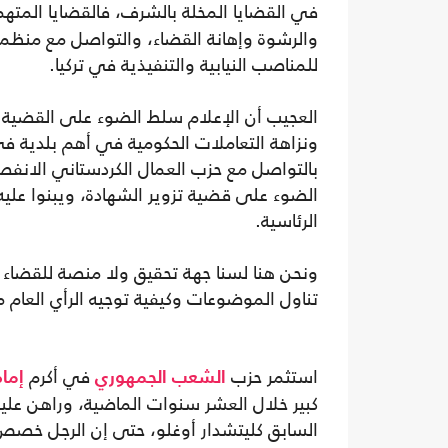
في القضايا المخلة بالشرف، فالقضايا المته
والرشوة وإهانة القضاء، والتواصل مع منظمة 
للمناصب النيابية والتنفيذية في تركيا.
العجيب أن الإعلام سلط الضوء على القضية ال
ونزاهة التعاملات الحكومية في أهم بلدية ف
بالتواصل مع حزب العمال الكردستاني الانفصال
الضوء على قضية تزوير الشهادة، ويبنوا علي
الرئاسية.
ونحن هنا لسنا جهة تحقيق ولا منصة للقضاء لنح
تناول الموضوعات وكيفية توجيه الرأي العام
استثمر حزب
في أكرم
الشعب الجمهوري
إمام
كبير خلال العشر سنوات الماضية، وراهن علي
السابق كليتشدار أوغلو، حتى إن الرجل خصص