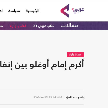
(current)
الرئيسية
سياسة
اق
مقالات
كتاب عربي 21
قضايا وآراء
مق
قضايا وآراء
أكرم إمام أوغلو بين إنف
ياسر عبد العزيز
23-Mar-25
12:09 AM