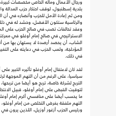
ورجال الأعمال وماله الخاص مخصصات كبيرة، 
بلدية إسطنبول، لوقف احتكار حزب العدالة وا
ومن ثم إعادة الأمل للحزب وأنصاره في أن الان
والرئاسية ستكون الأفضل، وحشد له في ذلك
وعقد تحالفات تصب في صالح الحزب على ال
الاستراتيجي في صالح إمام أوغلو في معركت
الشاب، أن يحصد أرصدة لا يستهان بها من أنص
المؤدلجة، ولعب الحزب في دعايته على التغيي
في ذلك.
لقد كان لاعتقال إمام أوغلو تأثيره الكبير عل
سياسيا، على الرغم من أن التهم الموجهة لر
التربح لشركة خاصة، تربح هو أيضا من تربحها،
لتوقيت القبض على إمام أوغلو، قبيل الانتخا
ما يحسب أيضا على منافسي أكرم إمام أوغلو، 
التهم ملفقة بغرض التخلص من إمام أوغلو، 
ورئيس الحزب أزغور أوزيل، اللذين يرون في أ