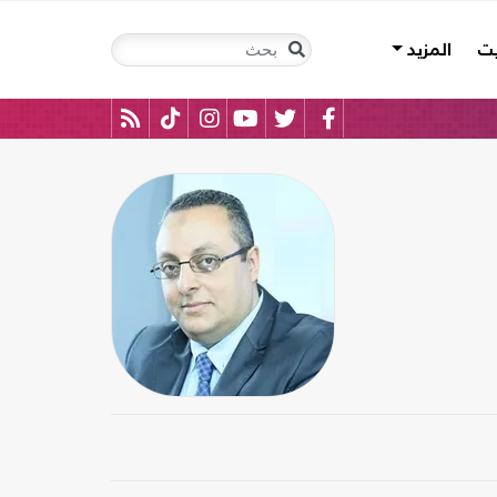
يت
المزيد