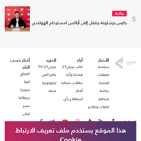
رياضة
5
حارس برشلونة ينتقل إلى أياكس امستردام الهولندي
الأخبار
آراء
المزيد
أخبار حسب
سياسة
كتاب عربي21
عربي21 TV
البلد
العراق
تغطيات
قضايا وآراء
عالم الفن
ليبيا
اقتصاد
مقالات مختارة
تكنولوجيا
سوريا
رياضة
أفكار
صحة
بريطانيا
صحافة
استطلاع رأي
مصر
ملفات وتقارير
لبنان
تابعنا على
هذا الموقع يستخدم ملف تعريف الارتباط
Cookie