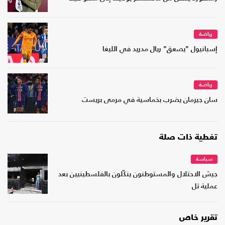
رياضة
إسبانيول "يصعق" ريال مدريد في الليغا
رياضة
سان جيرمان يضرب بخماسية في مرمى بريست
تغطية ذات صلة
سياسة
جيش الاحتلال والمستوطنون ينكّلون بالفلسطينيين بعد
عملية تل
تقرير خاص