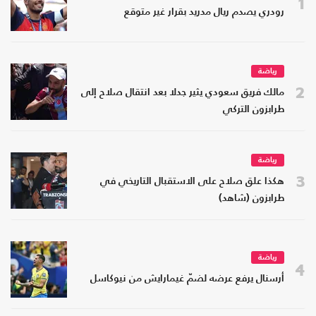
1
رودري يصدم ريال مدريد بقرار غير متوقع
رياضة
2
مالك فريق سعودي يثير جدلا بعد انتقال صلاح إلى
طرابزون التركي
رياضة
3
هكذا علق صلاح على الاستقبال التاريخي في
طرابزون (شاهد)
رياضة
4
أرسنال يرفع عرضه لضمّ غيمارايش من نيوكاسل