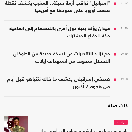
21:22
"إسرائيل" تراقب أزمة سبتة.. المغرب يكشف نقطة
ضعف أوروبا على حدودها مع أفريقيا
21:20
فيدان يؤكد رغبة دول أخرى بالانضمام إلى اتفاقية
مكة للدفاع المشترك
20:19
مع تزايد التقديرات عن نسخة جديدة من الطوفان..
الاحتلال متخوف من استهداف إيلات
19:58
صحفي إسرائيلي يكشف ما قاله نتنياهو قبل أيام
من هجوم 7 أكتوبر
ذات صلة
رياضة
راشفورد ينتقل من مانشستر يونايتد إلى أستو فيلا