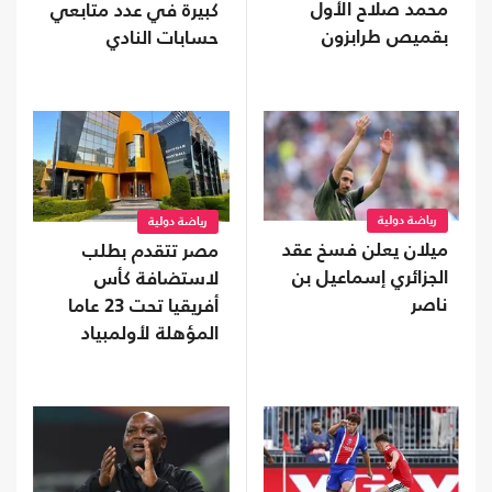
محمد صلاح الأول
كبيرة في عدد متابعي
بقميص طرابزون
حسابات النادي
رياضة دولية
رياضة دولية
ميلان يعلن فسخ عقد
مصر تتقدم بطلب
الجزائري إسماعيل بن
لاستضافة كأس
ناصر
أفريقيا تحت 23 عاما
المؤهلة لأولمبياد
2028