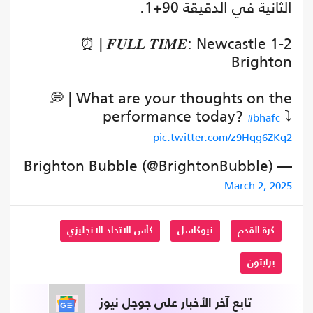
الثانية في الدقيقة 90+1.
⏰ | 𝑭𝑼𝑳𝑳 𝑻𝑰𝑴𝑬: Newcastle 1-2
Brighton
💭 | What are your thoughts on the
performance today?
⤵️
#bhafc
pic.twitter.com/z9Hqg6ZKq2
— Brighton Bubble (@BrightonBubble)
March 2, 2025
كرة القدم
نيوكاسل
كأس الاتحاد الانجليزي
برايتون
تابع آخر الأخبار على جوجل نيوز