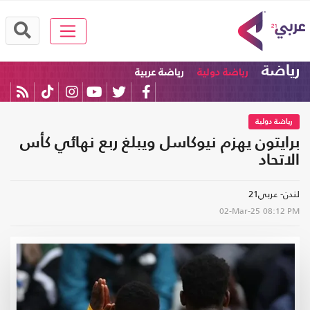
رياضة
رياضة دولية
رياضة عربية
رياضة دولية
برايتون يهزم نيوكاسل ويبلغ ربع نهائي كأس
الاتحاد
لندن- عربي21
02-Mar-25
08:12 PM