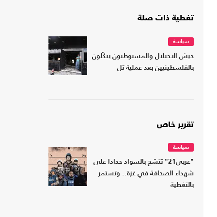
تغطية ذات صلة
سياسة
جيش الاحتلال والمستوطنون ينكّلون
بالفلسطينيين بعد عملية تل
تقرير خاص
سياسة
"عربي21" تتشح بالسواد حدادا على
شهداء الصحافة في غزة.. وتستمر
بالتغطية