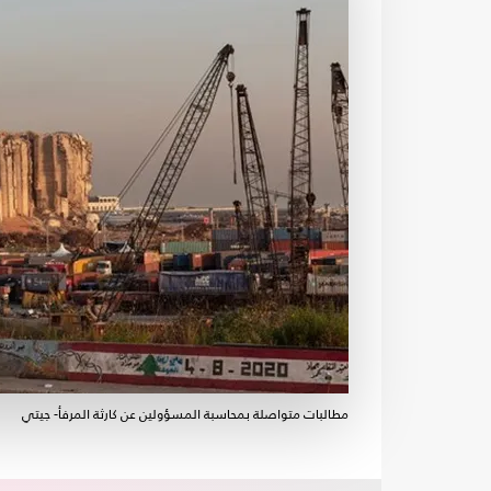
مطالبات متواصلة بمحاسبة المسؤولين عن كارثة المرفأ- جيتي