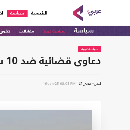
(current)
الرئيسية
سياسة
اق
سياسة
سياسة عربية
مقابلات
حقوق 
سياسة عربية
دعاوى قضائية ضد 10 شخصيات بينهم ضباط كبار في قضية مرفأ بيروت
لندن– عربي21
16-Jan-25
08:05 PM