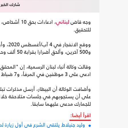
شارك الخبر
وجه قاض
لبناني
للتحقيق.
و500 آخرين، وألحق أضرارا بقرابة 50 ألف وحدة سكنية، وقدرت خسائره المادية بنحو 15 مليار دولار.
وقالت وكالة أنباء لبنان الرسمية، إن "المحق
ادعى على 3 موظفين في المرفأ، و7 ضباط كبار في الجيش اللبناني والأمن العام والجمارك".
على أن يستجوبهم في جلسات متلاحقة خلال 
للجمارك مدعى عليهما سابقا.
اقرأ أيضا:
وليد جنبلاط يلتقي الشرع في أول زيارة لدمش