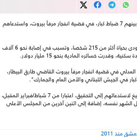
، ادعاءات بحق 10 أشخاص، بينهم 7 ضباط كبار، في قضية انفجار مرفأ بيروت، واستدعاهم
ووقع الانفجار في 4 آب/أغسطس 2020، وأودى بحياة أكثر من 215 شخصا، وتسبب في إصابة نحو 6 آلاف
ق العدلي في قضية انفجار مرفأ بيروت القاضي طارق البيطار،
وأضافت الوكالة أن البيطار، أرسل مذكرات تبليغ لاستدعائهم إلى التحقيق، اعتبارا من 7 شباط/فبراير المقبل،
الشهر نفسه، إضافة إلى اثنين آخرين من المجلس الأعلى
ق منذ 2011