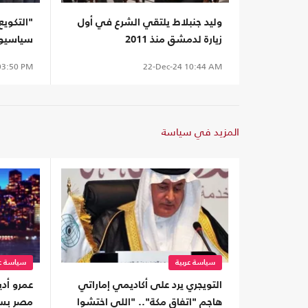
وليد جنبلاط يلتقي الشرع في أول
"التكويع
زيارة لدمشق منذ 2011
سياسيون
بعد سق
3:50 PM
22-Dec-24
10:44 AM
المزيد في سياسة
سياسة عربية
سياسة عر
التويجري يرد على أكاديمي إماراتي
عمرو أد
هاجم "اتفاق مكة".. "اللي اختشوا
مصر بسب