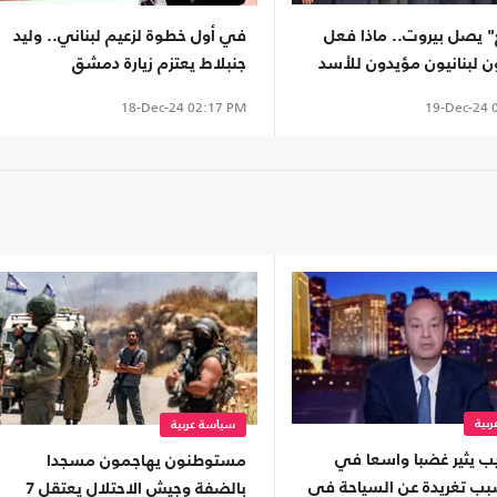
" يصل بيروت.. ماذا فعل
في أول خطوة لزعيم لبناني.. وليد
 لبنانيون مؤيدون للأسد
جنبلاط يعتزم زيارة دمشق
وطه؟
19-Dec-24
0
18-Dec-24
02:17 PM
بية
سياسة عربية
يب يثير غضبا واسعا في
مستوطنون يهاجمون مسجدا
ب تغريدة عن السياحة في
بالضفة وجيش الاحتلال يعتقل 7