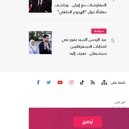
المفاوضات مع إيران.. ويكشف
مفاجأة حول "الهجوم الملغي"
سياسة
5
عبد الرحمن السيد يفوز في
انتخابات الديمقراطيين
بميشيغان.. تعرف إليه
تابعنا على
من نحن
اتصل بنا
شروط الاستخدام
عربي21 ، جميع الحقوق محفوظة @ 2020
أوافق