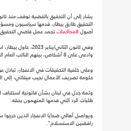
التحقيق طارق بيطار، قدمها سياسيون ومسؤو
أصول
تجمد عمل قاضي التحقيق ب
المحاكمات
وادعى على 8 أشخاص، بينهم النائب العام التمييزي غسان عويدات.
وعلى خلفية التحقيقات في الانفجار، تبادل ع
حكومة تصريف الأعمال نجيب ميقاتي، إلى الت
طلبات الرد التي قدمها المتهمون بحقه.
ويواصل أهالي ضحايا الانفجار الذين خرجوا س
رافضين الاستسلام".