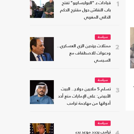
1
قيادات بـ "البوليساريو" تفتح
باب النقاش حول مقترح الحكم
الذاتي المغربي
سياسة
2
ممثلات يرتدين الزي العسكري..
ودعوات للاصطفاف مع
السيسي
سياسة
3
تسلم 5 ملايين دولار.. البيت
الأبيض: على الإمارات منع أحد
أدواتها من مهاجمة ترامب
سياسة
4
ترامب يحدد موعد بدء