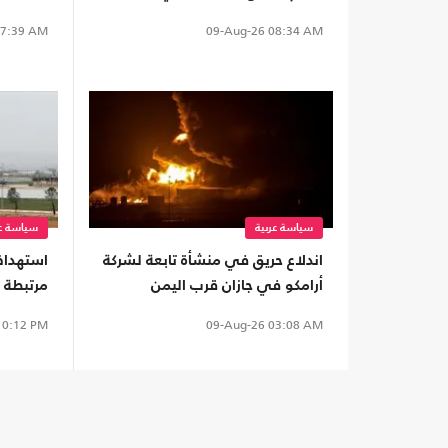
ماتوا"
الساحل
7:39 AM
09-Aug-26
08:34 AM
سياسة عربية
سياسة عر
اندلاع حريق في منشأة تابعة لشركة
استهداف
أرامكو في جازان قرب اليمن
مرتبطة 
توسيع ا
0:12 PM
09-Aug-26
03:08 AM