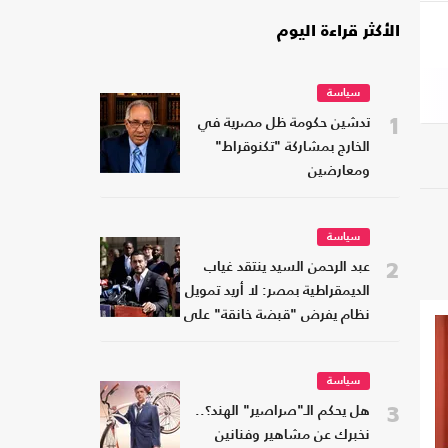
الأكثر قراءة اليوم
سياسة
1
تدشين حكومة ظل مصرية في
الخارج بمشاركة "تكنوقراط"
ومعارضين
سياسة
2
عبد الرحمن السيد ينتقد غياب
الديمقراطية بمصر: لا أريد تمويل
نظام يفرض "قبضة خانقة" على
شعبه
سياسة
3
هل يحكم الـ"صراصير" الهند؟..
نخبرك عن مشاهير وفنانين