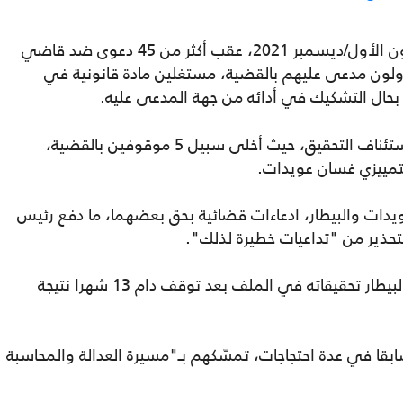
يشار إلى أن التحقيق بالقضية توقف منذ كانون الأول/ديسمبر 2021، عقب أكثر من 45 دعوى ضد قاضي
لون مدعى عليهم بالقضية، مستغلين مادة قانونية في
حال التشكيك في أدائه من جهة المدعى عليه.
وفي كانون الثاني/يناير 2023، حاول بيطار، استئناف التحقيق، حيث أخلى سبيل 5 موقوفين بالقضية،
ويدات والبيطار، ادعاءات قضائية بحق بعضهما، ما دفع رئيس
حذير من "تداعيات خطيرة لذلك".
وثمة جدل في لبنان بشأن قانونية استئناف البيطار تحقيقاته في الملف بعد توقف دام 13 شهرا نتيجة
ابقا في عدة احتجاجات، تمسّكهم بـ"مسيرة العدالة والمحاسبة