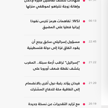
07:51
شهادات تكشف تفاصيل مثيرة لإذلال
وإهانة زوجة نتنياهو لموظفي منزلها
00:13
WSJ: تفاهمات هرمز تكرس نفوذا
إيرانيا فعليا على المضيق
22:45
مسؤول إسرائيلي سابق يرجح أن
يقود اتفاق غزة إلى دولة فلسطينية
21:22
"إسرائيل" تراقب أزمة سبتة.. المغرب
يكشف نقطة ضعف أوروبا على
حدودها مع أفريقيا
21:20
فيدان يؤكد رغبة دول أخرى بالانضمام
إلى اتفاقية مكة للدفاع المشترك
20:19
مع تزايد التقديرات عن نسخة جديدة