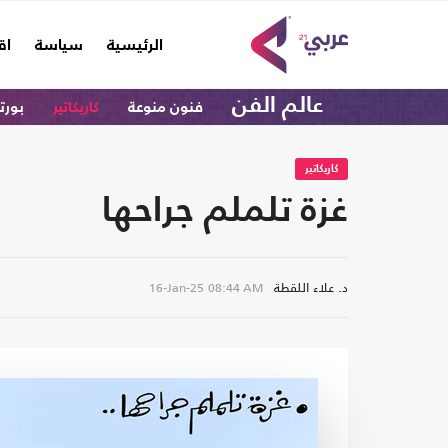
(current)
الرئيسية
سياسة
اق
عالم الفن
فنون منوعة
كاريكاتير
بورت
كاريكاتير
غزة تلملم جراحها
د. علاء اللقطة
16-Jan-25
08:44 AM