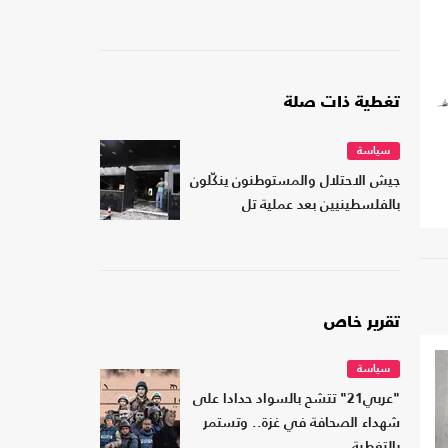
تغطية ذات صلة
سياسة
جيش الاحتلال والمستوطنون ينكّلون
بالفلسطينيين بعد عملية تل
تقرير خاص
سياسة
"عربي21" تتشح بالسواد حدادا على
شهداء الصحافة في غزة.. وتستمر
بالتغطية