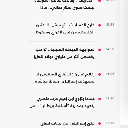
16:01
"معاريف": إقالات عناصر الموساد
ليست سوى ستار دخاني.. ماذا
يحدث؟
15:54
خارج الحسابات.. تهميش اللاجئين
الفلسطينيين في العراق وسقوط
المسؤولية المؤسسية
14:58
لمواجهة الهيمنة الصينية.. ترامب
يخصص أكثر من ملياري دولار لتعزيز
إنتاج المعادن الحيوية
14:06
إعلام عبري: : الاتفاق السعودي لا
يستهدف إسرائيل.. رسالة مباشرة
إلى إيران
13:20
عندما يتزوج ابن زعيم حزب عنصري
يتعهد بمحاربة "أسلمة بريطانيا".. من
مسلمة!
11:19
قلق إسرائيلي من تبعات اتفاق