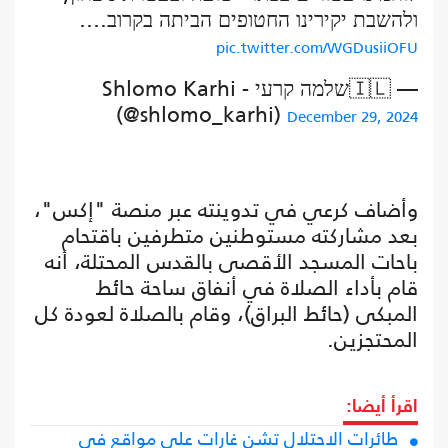
ולהשבת יקירינו החטופים הביתה בקרוב.…
pic.twitter.com/WGDusiiOFU
— 🇮🇱שלמה קרעי - Shlomo Karhi
(@shlomo_karhi)
December 29, 2024
وأضاف كرعي في تدوينته عبر منصة "إكس"،
بعد مشاركته مستوطنين متطرفين باقتحام
باحات المسجد الأقصى بالقدس المحتلة، أنه
قام بأداء الصلاة في أنفاق ساحة حائط
المبكى (حائط البراق)، وقام بالصلاة لعودة كل
المحتجزين.
اقرأ أيضا:
طائرات الاحتلال تشن غارات على مواقع في