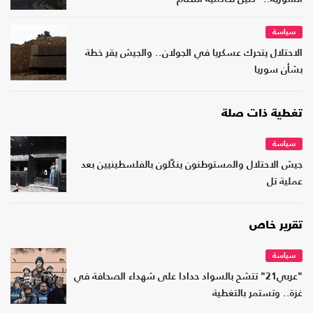
سياسة
الاحتلال يتحرك عسكريا في الجولان.. والجيش يقر خطة
بشأن سوريا
تغطية ذات صلة
سياسة
جيش الاحتلال والمستوطنون ينكّلون بالفلسطينيين بعد
عملية تل
تقرير خاص
سياسة
"عربي21" تتشح بالسواد حدادا على شهداء الصحافة في
غزة.. وتستمر بالتغطية