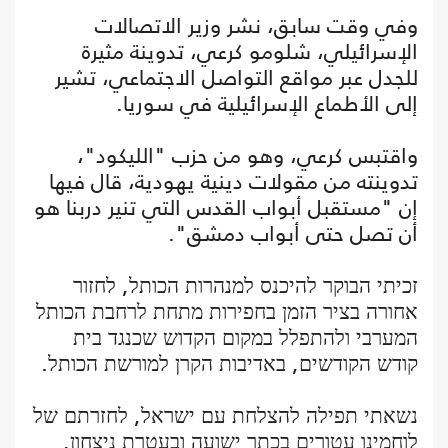
وفي وقت سابق، نشر وزير الاتصالات
الإسرائيلي، شلومو كرعي، تدوينة مثيرة
للجدل عبر مواقع التواصل الاجتماعي، تشير
إلى الأطماع الإسرائيلية في سوريا.
واقتبس كرعي، وهو من حزب "الليكود"،
تدوينته من مقولات دينية يهودية، قال فيها
إن "مستقبل أبواب القدس التي تنير دربنا هو
أن تصل حتى أبواب دمشق".
זכיתי הבוקר להיכנס למנהרות הכותל, לחזור
אחורה בציר הזמן בחפירות מתחת לרחבת הכותל
המערבי ולהתפלל במקום הקדוש שכנגד בית
קודש הקודשים, באדיבות הקרן למורשת הכותל.
נשאתי תפילה להצלחת עם ישראל, לחזרתם של
לוחמינו עטורים בכתר ישועה ובעטרת ניצחון,