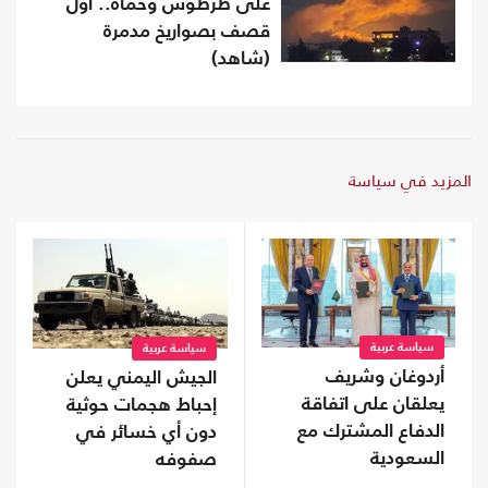
على طرطوس وحماة.. أول
قصف بصواريخ مدمرة
(شاهد)
المزيد في سياسة
سياسة عربية
سياسة عربية
أردوغان وشريف
الجيش اليمني يعلن
يعلقان على اتفاقة
إحباط هجمات حوثية
الدفاع المشترك مع
دون أي خسائر في
السعودية
صفوفه