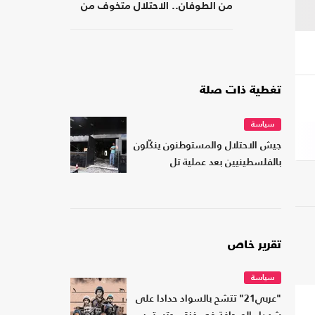
من الطوفان.. الاحتلال متخوف من
استهداف إيلات
تغطية ذات صلة
سياسة
جيش الاحتلال والمستوطنون ينكّلون
بالفلسطينيين بعد عملية تل
تقرير خاص
سياسة
"عربي21" تتشح بالسواد حدادا على