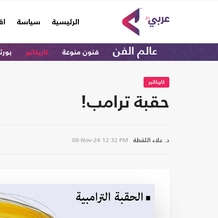
(current)
الرئيسية
سياسة
اق
عالم الفن
فنون منوعة
كاريكاتير
بورت
كاريكاتير
حقبة ترامب!
د. علاء اللقطة
08-Nov-24
12:32 PM