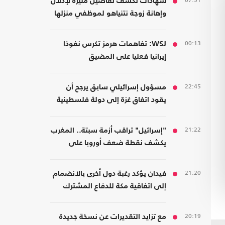
07:51
شهادات تكشف تفاصيل مثيرة لإذلال
وإهانة زوجة نتنياهو لموظفي منزلها
00:13
WSJ: تفاهمات هرمز تكرس نفوذا
إيرانيا فعليا على المضيق
22:45
مسؤول إسرائيلي سابق يرجح أن
يقود اتفاق غزة إلى دولة فلسطينية
21:22
"إسرائيل" تراقب أزمة سبتة.. المغرب
يكشف نقطة ضعف أوروبا على
حدودها مع أفريقيا
21:20
فيدان يؤكد رغبة دول أخرى بالانضمام
إلى اتفاقية مكة للدفاع المشترك
20:19
مع تزايد التقديرات عن نسخة جديدة