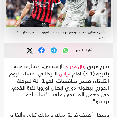
تأتي هذه الهزيمة المريرة في توقيت صعب لفريق ريال مدريد- الريال /
إكس
شارك الخبر
تجرع فريق
الإسباني، خسارة ثقيلة
ريال مدريد
بنتيجة (1-3) أمام
الإيطالي، مساء اليوم
ميلان
الثلاثاء، ضمن منافسات الجولة الـ4 لمرحلة
الدوري ببطولة دوري أبطال أوروبا لكرة القدم،
في معقل الميرنجي ملعب "سانتياجو
برنابيو".
وسجل أهدف فريق ميلان: مالك ثياو، وألفارو