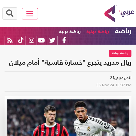
رياضة
رياضة دولية
رياضة عربية
رياضة دولية
ريال مدريد يتجرع "خسارة قاسية" أمام ميلان
لندن-عربي21
05-Nov-24
10:37 PM