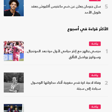
5
سان جيرمان يعلن عن ضم ماغنيس أكليوش بعقد
طويل الأمد
الأكثر قراءة في أسبوع
رياضة
1
ميسي يظهر مع إنتر ميامي لأول مرة بعد المونديال..
وسواريز يواصل التألق
رياضة
2
وفاة لاعبة كرة قدم مغربية أثناء محاولتها الوصول
سباحة إلى سبتة
رياضة