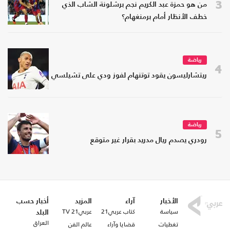
3
من هو حمزة عبد الكريم نجم برشلونة الشاب الذي
خطف الأنظار أمام برمنغهام؟
رياضة
4
ريتشارليسون يقود توتنهام لفوز ودي على تشيلسي
رياضة
5
رودري يصدم ريال مدريد بقرار غير متوقع
الأخبار
آراء
المزيد
أخبار حسب
سياسة
كتاب عربي21
عربي21 TV
البلد
العراق
تغطيات
قضايا وآراء
عالم الفن