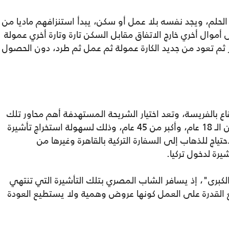
لحلم، ويجد نفسه بلا عمل أو سكن، يبدأ استنزافهم ماديا من
ال أخري خارج الاتفاق مقابل السكن تارة وتارة أخري عمولة
ثم تعود من جديد الكارة عمولة ثم عمل ثم طرد، دون الحصول
اع بالفريسة، وتعد اختيار الشريحة المستهدفة أهم محاور تلك
الاستراتيجية، حيث شريحة المصريين تحت سن الـ 18 عام، وأكبر من 45 عام، وذلك لسهولة استخراج تأشيرة
تياج للذهاب إلى السفارة التركية بالقاهرة وغيرها من
يرة لدخول تركيا.
كبرى"، إذ يسافر الشاب المصري بتلك التأشيرة التي تنتهي
القدرة على العمل كونها عروض وهمية ولا يستطيع العودة