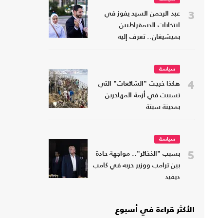
3
عبد الرحمن السيد يفوز في
انتخابات الديمقراطيين
بميشيغان.. تعرف إليه
سياسة
4
هكذا خرجت "الشائعات" التي
تسببت في أزمة المهاجرين
بمدينة سبتة
سياسة
5
بسبب "الذخائر".. مواجهة حادة
بين ترامب ووزير حربه في كامب
ديفيد
الأكثر قراءة في أسبوع