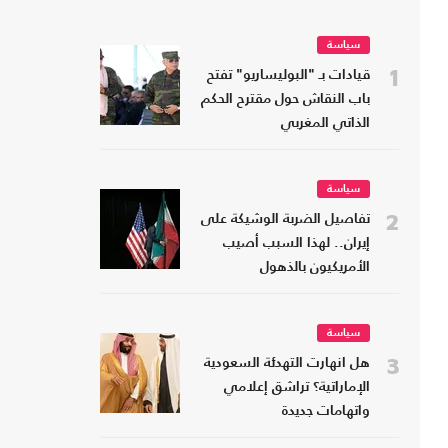
سياسة
1
قيادات بـ "البوليساريو" تفتح
باب النقاش حول مقترح الحكم
الذاتي المغربي
سياسة
2
تفاصيل الضربة الوشيكة على
إيران.. لهذا السبب أصيب
الأمريكيون بالذهول
سياسة
3
هل انهارت التهدئة السعودية
الإماراتية؟ تراشق إعلامي
واتهامات جديدة