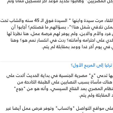
ترحل المصريين" وطالبوا تحديد موعد أخر للتسجيل معانا ولم
المفاجأة التي لم يتوقعها أحد أنه قبل انتهاء اللقاء مرت سيدة وابنها " السيدة فوق الـ 45 سنه والشاب تحت
 "ممكن نلاقي شغل هنا؟"، بسؤالهم ما قصتكم؟ أجابوا أن
خد منهم 65 ألف من كل فرد والأم والابن، ولم يوفر لهم فرصة عمل، هنا نظرنا لها
دي على احترامه وأمانته؟ ردت في انكسار نعم هو؟ وهنا
 في يوم أخر غدا ووعد بمقابلة لم يتم.
ركيا إلى المربع الأول؟
يها تدعى "ح" مصرية الجنسية في بداية الحديث أكدت على
 هناك مأساة بسبب النصابين على الطبقة الكادحة من
نظام المصري بعد الفتاح السيسي، وأنه هو من "جوع"
المقابلة ولم يتم.
ت على مواقع التواصل "واتساب" وتوفر فرص عمل أيضا غير