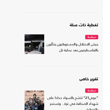
تغطية ذات صلة
سياسة
جيش الاحتلال والمستوطنون ينكّلون
بالفلسطينيين بعد عملية تل
تقرير خاص
سياسة
"عربي21" تتشح بالسواد حدادا على
شهداء الصحافة في غزة.. وتستمر
بالتغطية