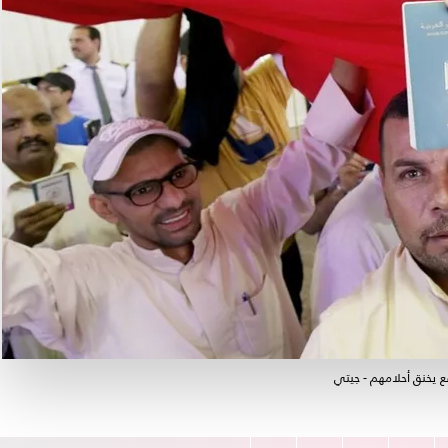
ع يخنق أحلامهم - جيتي