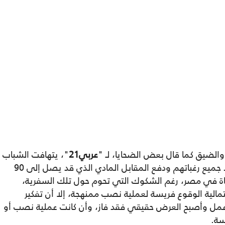
والضيق كما قال بعض الضحايا، لـ "
عربي21
"، يتهافت الشباب
على تلك الشركات في استسلام تام، وتنفيذ جميع رغباتهم ودفع المقابل المادي الذي قد يصل إلى 90
اة في مصر، رغم الشكوك التي تحوم حول تلك السفرية،
حتمالية الوقوع فريسة لعملية نصب ممنهجة، إلا أن تفكير
مل وأصبح العرض حقيقي فقد فاز، وأن كانت عملية نصب أو
سة.