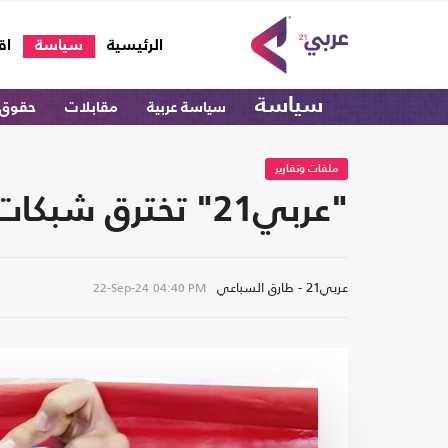
(current)
الرئيسية
سياسة
اق
سياسة
سياسة عربية
مقابلات
حقوق 
ملفات وتقارير
"عربي21" تخترق شبكات النصب على المصريين في تركيا (شاهد)
عربي21 - طارق السباعي
22-Sep-24
04:40 PM