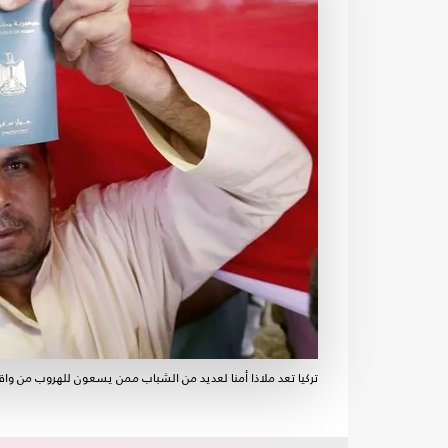
تركيا تعد ملاذا أمنا لعديد من الشباب ممن يسعون للهروب من واق