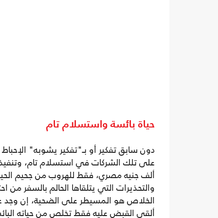
حياة بائسة واستسلام تام
دون سابق تفكير أو بـ"تفكير يشوبه" الإحباط 
ألف جنيه مصري، فقط للهروب من جحيم الحي
والتحذيرات التي يتلقاها الحالم بالسفر من ا
الخلاص هو المسيطر على الضحية، إن وجد ع
ألقى القبض عليه فقط تخلص من حياته البائ