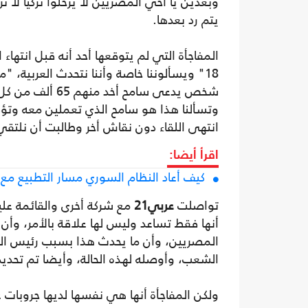
وبعدين يا أخي المصريين لا يرحلوا تركيا لا 
يتم رد بعدها.
18" ويسألوننا خاصة وأننا نتحدث العربية،
شخص يدعى سامح أ
وتسألنا هذا هو سامح الذي تعملين معه وتؤك
انتهى اللقاء دون نقاش أخر وطالبت أن نلتقي
اقرأ أيضا:
كيف أعاد النظام السوري مسار التطبيع مع ت
تواصلت
عربي21
مع شركة أخرى والقائمة عل
أنها فقط تساعد وليس لها علاقة بالأمر، وأن
المصريين، وأن ما يحدث هذا بسبب رئيس ال
الشعب، وأوصله لهذه الحالة، وأيضا تم تحديد 
ولكن المفاجأة أنها هي نفسها لديها جروبا