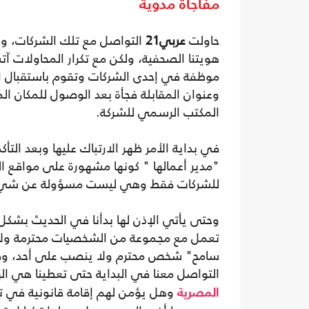
مفاجأة مدوية
حاولت
عربي21
التواصل مع تلك الشركات، ولك
هويتنا الصحفية، ولكن مع تكرار المحاولات آ
موظفة في إحدى الشركات وتقوم باستقبال ا
وعنوان المقابلة فجأة بعد الوصول للمكان الم
المكتب الرسمي للشركة.
في بداية الأمر ظهر الارتباك عليها وبعد الت
"مدير أعمالها " كونها مشهورة على مواقع ا
للشركات فقط وهي ليست مسؤولة عن شيء ك
وحتى يأتي الإذن لها بدأنا في الحديث بشكل
تعمل مع مجموعة من الشخصيات محترمة ولا
سامح" شخص محترم ولا ينصب على أحد، وفي 
التواصل معنا في البداية حتى تعطينا هي ا
وهل يؤمن لهم إقامة قانونية في ترك
المصرية