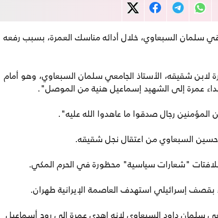
قي سلمان السبعاوي، خلال أدائه مناسك العمرة، بسبب رفعه
 لابن شقيقه، الأستاذ الجامعي سلمان السبعاوي، وهو أمام
هداء عمرة إلى الشهيد إسماعيل هنية من الموصل".
من المؤمنين رجال صدقوا ما عاهدوا الله عليه".
 حسين السبعاوي من اعتقال نجل شقيقه.
للافتات "شعارات سياسية" محظورة في الحرم المكي.
ء بقصف إسرائيلي استهدف العاصمة الإيرانية طهران.
عي سلمان داود السبعاوي لانه اهدى عمرة إلى روح أسماعيل