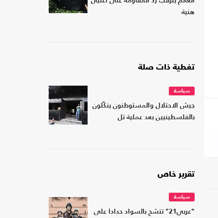
العالم يترقب رد المقاومة على اغتيال
هنية
تغطية ذات صلة
سياسة
جيش الاحتلال والمستوطنون ينكّلون
بالفلسطينيين بعد عملية تل
تقرير خاص
سياسة
"عربي21" تتشح بالسواد حدادا على