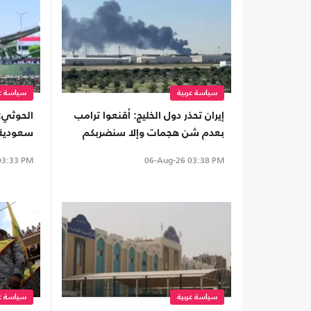
سياسة عربية
سياسة عر
إيران تحذر دول الخليج: أقنعوا ترامب
الحوثي:
بعدم شن هجمات وإلا سنضربكم
سعودية 
بقوة
القتلى 
3:33 PM
06-Aug-26
03:38 PM
سياسة عربية
سياسة عر