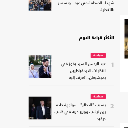
شهداء الصحافة في غزة.. وتستمر
بالتغطية
الأكثر قراءة اليوم
سياسة
1
عبد الرحمن السيد يفوز في
انتخابات الديمقراطيين
بميشيغان.. تعرف إليه
سياسة
2
بسبب "الذخائر".. مواجهة حادة
بين ترامب ووزير حربه في كامب
ديفيد