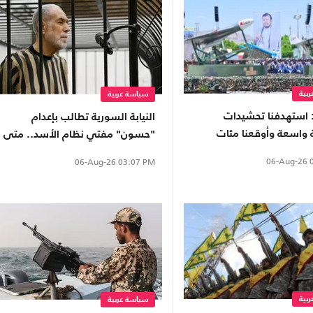
بية
سياسة عربية
 استهدفنا تحشيدات
النيابة السورية تطالب بإعدام
واسعة وأوقعنا مئات
"حسون" مفتي نظام الأسد.. متى
والجرحى
يصدر الحكم؟
06-Aug-26
0
06-Aug-26
03:07 PM
بية
سياسة عربية