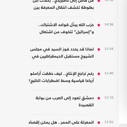
14:50
من فاس إلى كامبريدج.. رحلات ابن
بطوطة تكشف انتقال المعرفة بين
الشرق والغرب
14:36
حزب الله يبدّل قواعد الاشتباك..
و"إسرائيل" تتخوف من اشتعال
جبهات متعددة
12:54
لماذا قد يحدد فوز السيد في مجلس
الشيوخ مستقبل الديمقراطيين في
أمريكا؟
12:40
رغم تراجع الإنتاج.. كيف حققت أرامكو
أرباحا قياسية وسط اضطرابات الخليج؟
12:10
دمشق تعود إلى العرب من بوابة
القصيدة
12:02
المعركة على الممر.. هل يمكن إقصاء