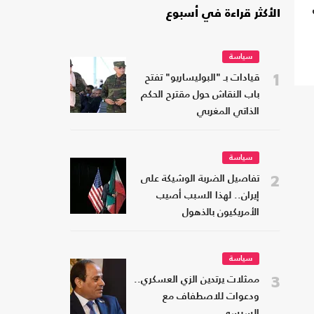
الأكثر قراءة في أسبوع
سياسة
1
قيادات بـ "البوليساريو" تفتح
باب النقاش حول مقترح الحكم
الذاتي المغربي
سياسة
2
تفاصيل الضربة الوشيكة على
إيران.. لهذا السبب أصيب
الأمريكيون بالذهول
سياسة
3
ممثلات يرتدين الزي العسكري..
ودعوات للاصطفاف مع
السيسي