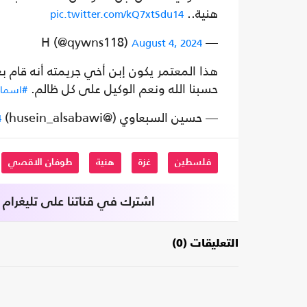
هنية..
pic.twitter.com/kQ7xtSdu14
— H (@qywns118)
August 4, 2024
هذا المعتمر يكون إبن أخي جريمته أنه قام بع
حسبنا الله ونعم الوكيل على كل ظالم.
#اسماع
— حسين السبعاوي (@husein_alsabawi)
4
فلسطين
غزة
هنية
طوفان الاقصي
اشترك في قناتنا على تليغرام
التعليقات (0)