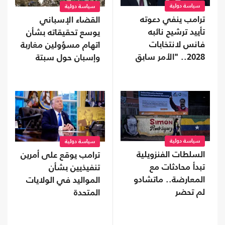
سياسة دولية
سياسة دولية
ترامب ينفي دعوته
القضاء الإسباني
تأييد ترشيح نائبه
يوسع تحقيقاته بشأن
فانس لانتخابات
اتهام مسؤولين مغاربة
2028.. "الأمر سابق
وإسبان حول سبتة
لأوانه"
سياسة دولية
سياسة دولية
السلطات الفنزويلية
ترامب يوقع على أمرين
تبدأ محادثات مع
تنفيذيين بشأن
المعارضة.. ماتشادو
المواليد في الولايات
لم تحضر
المتحدة