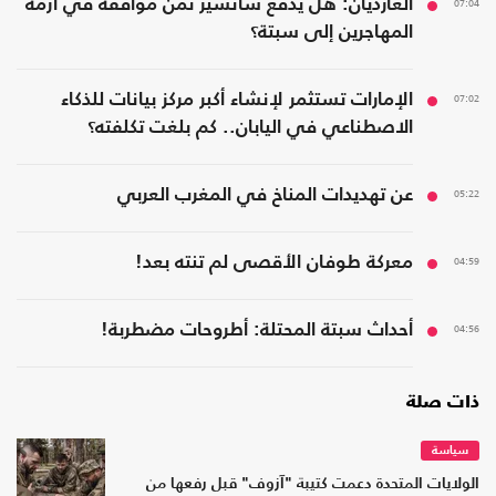
07:04
الغارديان: هل يدفع سانشيز ثمن مواقفه في أزمة
المهاجرين إلى سبتة؟
07:02
الإمارات تستثمر لإنشاء أكبر مركز بيانات للذكاء
الاصطناعي في اليابان.. كم بلغت تكلفته؟
05:22
عن تهديدات المناخ في المغرب العربي
04:59
معركة طوفان الأقصى لم تنته بعد!
04:56
أحداث سبتة المحتلة: أطروحات مضطربة!
ذات صلة
سياسة
الولايات المتحدة دعمت كتيبة "آزوف" قبل رفعها من