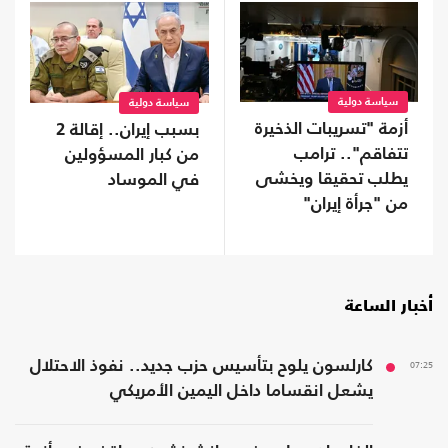
سياسة دولية
سياسة دولية
أزمة "تسريبات الذخيرة
بسبب إيران.. إقالة 2
تتفاقم".. ترامب
من كبار المسؤولين
يطلب تحقيقا ويخشى
في الموساد
من "جرأة إيران"
أخبار الساعة
07:25
كارلسون يلوح بتأسيس حزب جديد.. نفوذ الاحتلال
يشعل انقساما داخل اليمين الأمريكي