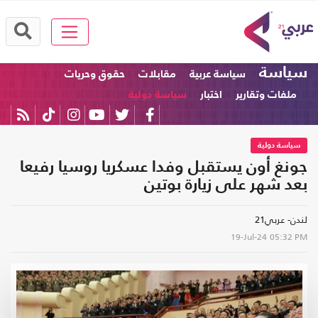
سياسة
سياسة عربية
مقابلات
حقوق وحريات
ملفات وتقارير
اختبار
سياسة دولية
سياسة دولية
جونغ أون يستقبل وفدا عسكريا روسيا رفيعا
بعد شهر على زيارة بوتين
لندن- عربي21
19-Jul-24
05:32 PM