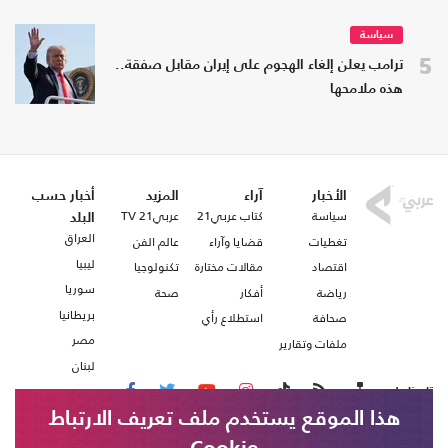
سياسة
5
ترامب يعلن إلغاء الهجوم على إيران مقابل صفقة..
هذه ملامحها
الأخبار
آراء
المزيد
أخبار حسب
سياسة
كتاب عربي21
عربي21 TV
البلد
العراق
تغطيات
قضايا وآراء
عالم الفن
ليبيا
اقتصاد
مقالات مختارة
تكنولوجيا
سوريا
رياضة
أفكار
صحة
بريطانيا
صحافة
استطلاع رأي
مصر
ملفات وتقارير
لبنان
تابعنا على
هذا الموقع يستخدم ملف تعريف الارتباط