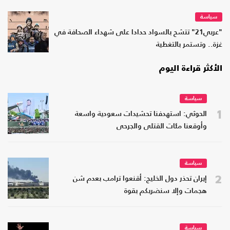
سياسة
"عربي21" تتشح بالسواد حدادا على شهداء الصحافة في
غزة.. وتستمر بالتغطية
الأكثر قراءة اليوم
سياسة
1
الحوثي: استهدفنا تحشيدات سعودية واسعة
وأوقعنا مئات القتلى والجرحى
سياسة
2
إيران تحذر دول الخليج: أقنعوا ترامب بعدم شن
هجمات وإلا سنضربكم بقوة
سياسة