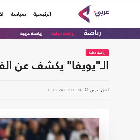
(current)
الرئيسية
سياسة
اق
رياضة
رياضة دولية
رياضة عربية
رياضة دولية
الـ"يويفا" يكشف عن الف
لندن- عربي 21
16-Jul-24
05:13 PM