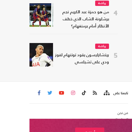
رياضة
4
من هو حمزة عبد الكريم نجم
برشلونة الشاب الذي خطف
الأنظار أمام برمنغهام؟
رياضة
5
ريتشارليسون يقود توتنهام لفوز
ودي على تشيلسي
تابعنا على
من نحن
اتصل بنا
شروط الاستخدام
عربي21 ، جميع الحقوق محفوظة @ 2020