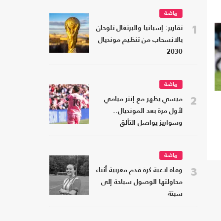
رياضة
1
تقارير: إسبانيا والبرتغال تلوحان
بالانسحاب من تنظيم مونديال
2030
رياضة
2
ميسي يظهر مع إنتر ميامي
لأول مرة بعد المونديال..
وسواريز يواصل التألق
رياضة
3
وفاة لاعبة كرة قدم مغربية أثناء
محاولتها الوصول سباحة إلى
سبتة