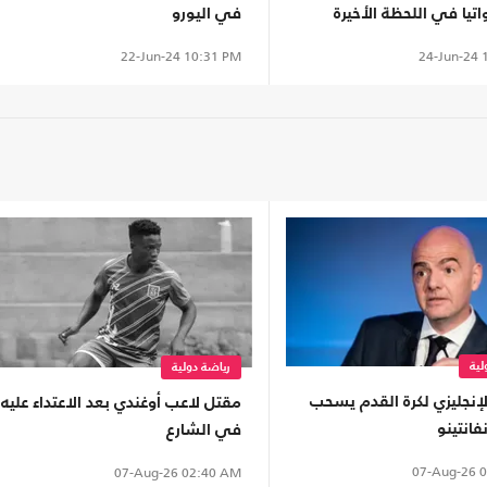
اتيا في اللحظة الأخيرة
في اليورو
24-Jun-24
1
22-Jun-24
10:31 PM
لية
رياضة دولية
الإنجليزي لكرة القدم يسحب
مقتل لاعب أوغندي بعد الاعتداء عليه
فانتينو
في الشارع
07-Aug-26
0
07-Aug-26
02:40 AM