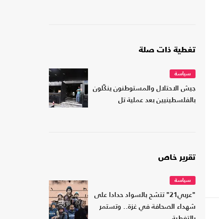
تغطية ذات صلة
سياسة
جيش الاحتلال والمستوطنون ينكّلون
بالفلسطينيين بعد عملية تل
تقرير خاص
سياسة
"عربي21" تتشح بالسواد حدادا على
شهداء الصحافة في غزة.. وتستمر
بالتغطية