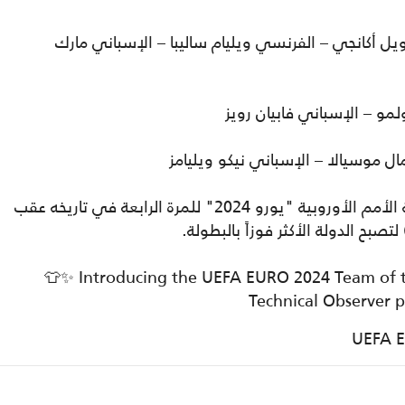
ويل أكانجي – الفرنسي ويليام ساليبا – الإسباني مارك
مو – الإسباني فابيان رويز
ل موسيالا – الإسباني نيكو ويليامز
يذكر أن المنتخب الإسباني، توج بلقب بطولة الأمم الأوروبية "يورو 2024" للمرة الرابعة في تاريخه عقب
👕✨ Introducing the UEFA EURO 2024 Team of t
Technical Observer p