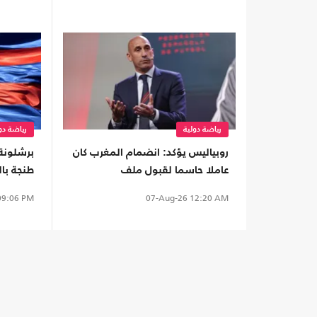
رياضة دولية
رياضة دو
روبياليس يؤكد: انضمام المغرب كان
برشلونة 
عاملا حاسما لقبول ملف
طنجة با
مونديال2030
الراهنة"
9:06 PM
07-Aug-26
12:20 AM