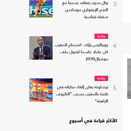
3
ريال مدريد يتعاقد رسميا مع
النجم الإيفواري ديوماندي..
صفقة قياسية
رياضة
4
روبياليس يؤكد: انضمام المغرب
كان عاملا حاسما لقبول ملف
مونديال2030
رياضة
5
برشلونة يعلن إلغاء مباراته في
طنجة بالمغرب بسبب "الظروف
الراهنة"
الأكثر قراءة في أسبوع