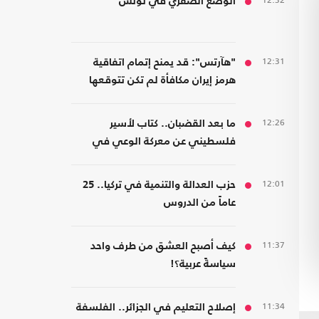
12:32
الوضع الصفري في تونس
12:31
"هآرتس": قد يمنح إتمام اتفاقية
هرمز إيران مكافأة لم تكن تتوقعها
12:26
ما بعد القضبان.. كتاب لأسير
فلسطيني عن معركة الوعي في
مواجهة هندسة الخضوع
12:01
حزب العدالة والتنمية في تركيا.. 25
عاماً من الدروس
11:37
كيف أصبح العشق من طرف واحد
سياسةً عربية؟!
11:34
إصلاح التعليم في الجزائر.. الفلسفة