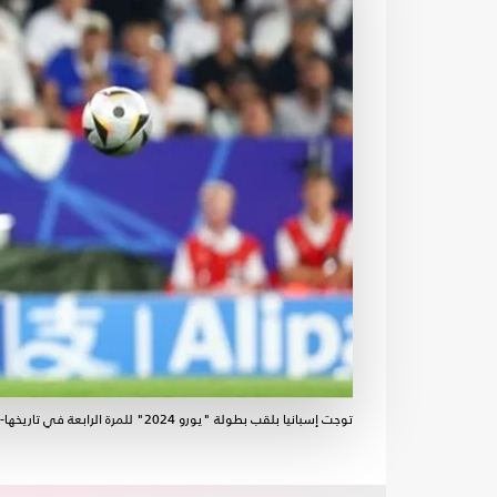
توجت إسبانيا بلقب بطولة "يورو 2024" للمرة الرابعة في تاريخها- sky / إكس