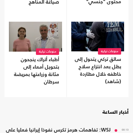
محتوى "جنسي"
صياغة المناهج
الدراسية
منوعات تركية
منوعات تركية
سائق تركي يتحول إلى
أطباء أتراك ينجحون
بطل بعد انتزاع سلاح
بتحويل أمعاء إلى
خاطفه خلال مطاردة
مثانة وزراعتها بمريضة
(شاهد)
سرطان
أخبار الساعة
00:13
WSJ: تفاهمات هرمز تكرس نفوذا إيرانيا فعليا على