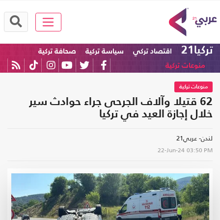
تركيا21
اقتصاد تركي
سياسة تركية
صحافة تركية
منوعات تركية
منوعات تركية
62 قتيلا وآلاف الجرحى جراء حوادث سير
خلال إجازة العيد في تركيا
لندن- عربي21
22-Jun-24
03:50 PM