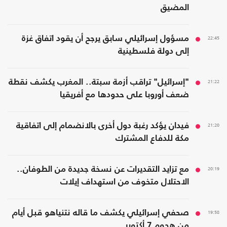
المضيق
22:45
مسؤول إسرائيلي سابق يرجح أن يقود اتفاق غزة
إلى دولة فلسطينية
21:22
"إسرائيل" تراقب أزمة سبتة.. المغرب يكشف نقطة
ضعف أوروبا على حدودها مع أفريقيا
21:20
فيدان يؤكد رغبة دول أخرى بالانضمام إلى اتفاقية
مكة للدفاع المشترك
20:19
مع تزايد التقديرات عن نسخة جديدة من الطوفان..
الاحتلال متخوف من استهداف إيلات
19:58
صحفي إسرائيلي يكشف ما قاله نتنياهو قبل أيام
من هجوم 7 أكتوبر