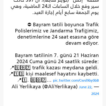
سير وقع خلال الساعات الـ24 الماضية، وهي
يوم الجمعة سابع أيام إجازة العيد.
⛔️ Bayram tatili boyunca Trafik
Polislerimiz ve Jandarma Trafiğimiz,
denetimlerine 24 saat esasına göre
devam ediyor.
Bayram tatilinin 7. günü 21 Haziran
2024 Cuma günü 24 saatlik sürede:
📍5️⃣9️⃣7️⃣ trafik kazası meydana geldi.
📍1️⃣3️⃣ kişi maalesef hayatını kaybetti.
📍1️⃣. 0️⃣0️⃣7️⃣…
pic.twitter.com/Cwsl9by0bB
— Ali Yerlikaya (@AliYerlikaya)
June 22,
2024