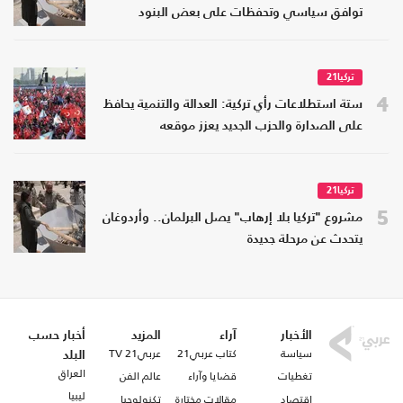
توافق سياسي وتحفظات على بعض البنود
تركيا21
4
ستة استطلاعات رأي تركية: العدالة والتنمية يحافظ
على الصدارة والحزب الجديد يعزز موقعه
تركيا21
5
مشروع "تركيا بلا إرهاب" يصل البرلمان.. وأردوغان
يتحدث عن مرحلة جديدة
الأخبار
آراء
المزيد
أخبار حسب
سياسة
كتاب عربي21
عربي21 TV
البلد
العراق
تغطيات
قضايا وآراء
عالم الفن
ليبيا
اقتصاد
مقالات مختارة
تكنولوجيا