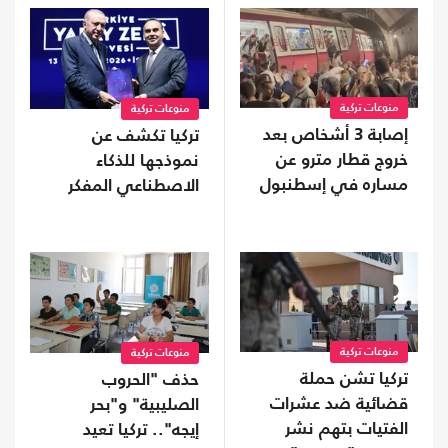
منوعات تركية
منوعات تركية
إصابة 3 أشخاص بعد
تركيا تكشف عن
خروج قطار مترو عن
نموذجها للذكاء
مساره في إسطنبول
الاصطناعي المفكر
منوعات تركية
منوعات تركية
تركيا تشن حملة
حذف "الحروب
قضائية ضد عشرات
الصليبية" و"بحر
الفتيات بتهم نشر
إيجه".. تركيا تعيد