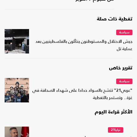
تغطية ذات صلة
سياسة
جيش الاحتلال والمستوطنون ينكّلون بالفلسطينيين بعد
عملية تل
تقرير خاص
سياسة
"عربي21" تتشح بالسواد حدادا على شهداء الصحافة في
غزة.. وتستمر بالتغطية
الأكثر قراءة اليوم
تركيا21