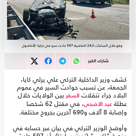
وقع خلال الساعات الـ24 الماضية 597 حادث سير في تركيا- الأناضول
شارك الخبر
كشف وزير الداخلية التركي علي يرلي كايا،
الجمعة، عن تسبب حوادث السير في عموم
البلاد جراء تنقلات
بين الولايات خلال
السفر
عطلة
، في مقتل 62 شخصا
عيد الأضحى
وإصابة 8 آلاف و690 آخرين بجروح مختلفة.
وأوضح الوزير التركي في بيان عبر حسابه في
منصة "إكس" (تويتر سابقا)، أن 597 حادث