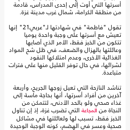
أسرتها التي أوت إلى إحدى المدراس، قادمة
من منطقة الكرامة، شمال غرب مدينة غزة.
تقول "فاطمة" في شهادتها لـ"عربي21" إنها
تعيش مع أسرتها على وجبة واحدة يوميا
تتكون من الخبز فقط، الأمر الذي أصابها
وعائلتها بالهزال والضعف، في ظل شح المواد
الغذائية الأخرى، وعدم امتلاكها النقود
لشرائها، في حال توفر القليل منها على فترات
متباعدة.
تناشد النازحة التي تعيل زوجها الجريح، وأربعة
آخرين من أفراد أسرتها، أنها بحاجة ماسة إلى
غذاء صحي ولو بالحد الأدنى، لتتمكن من
النجاة من
التي تضرب غزة، إذ إن تناول
المجاعة
الخبز فقط، تسبب لها ولعائلتها في مشاكل
صحية وعسر في الهضم، كونه الوجبة الوحيدة