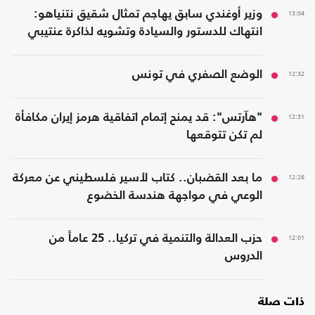
13:04
وزير أوغندي سابق يهاجم تمثال شقيق نتنياهو:
انتهاك للدستور والسيادة وتشويه لذاكرة عنتيبي
12:32
الوضع الصفري في تونس
12:31
"هآرتس": قد يمنح إتمام اتفاقية هرمز إيران مكافأة
لم تكن تتوقعها
12:26
ما بعد القضبان.. كتاب لأسير فلسطيني عن معركة
الوعي في مواجهة هندسة الخضوع
12:01
حزب العدالة والتنمية في تركيا.. 25 عاماً من
الدروس
ذات صلة