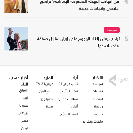
4
هل انهارت التهدئة السعودية الإماراتية؟ تراشق
إعلامي واتهامات جديدة
سياسة
5
ترامب يعلن إلغاء الهجوم على إيران مقابل صفقة..
هذه ملامحها
الأخبار
آراء
المزيد
أخبار حسب
سياسة
كتاب عربي21
عربي21 TV
البلد
العراق
تغطيات
قضايا وآراء
عالم الفن
ليبيا
اقتصاد
مقالات مختارة
تكنولوجيا
سوريا
رياضة
أفكار
صحة
بريطانيا
صحافة
استطلاع رأي
مصر
ملفات وتقارير
لبنان