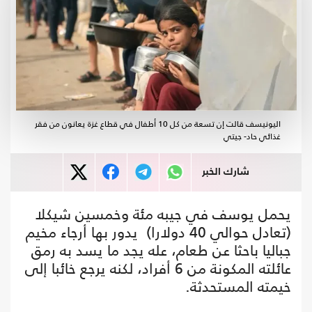
اليونيسف قالت إن تسعة من كل 10 أطفال في قطاع غزة يعانون من فقر
غذائي حاد- جيتي
شارك الخبر
يحمل يوسف في جيبه مئة وخمسين شيكلا
(تعادل حوالي 40 دولارا) يدور بها أرجاء مخيم
جباليا باحثا عن طعام، عله يجد ما يسد به رمق
عائلته المكونة من 6 أفراد، لكنه يرجع خائبا إلى
خيمته المستحدثة.