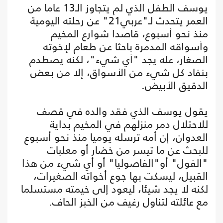
يوسف الطفل الذي لم يتجاوز الـ13 عاما من
العمر يتحدث لـ"عربي21" عن رحلته اليومية
منذ نحو أسبوع، قاصدا شوارع المخيم
وأسواقه المدمرة باحثا عن طعام لإخوته
الصغار، عله يجد "أي شيء"، لكنه يصطدم
بنفاد كل شيء من الأسواق، إلا من بعض
الدقيق الأبيض.
يقول يوسف الذي فقد والده في قصف
للاحتلال دمر منزلهم في المخيم بداية
العدوان، إن أمه ترسله يوميا منذ نحو أسبوع
للبحث عن ما تيسر من خضار أو معلبات
"الفول" أو"الفاصوليا" أو أي شيء من هذا
القبيل، ليسكت بها جوع أخواته الصغيرات،
لكنه لا يجد شيئا، ليعود إلى خيمته مستسلما
مع عائلته لتناول رغيف من الخبز الحاف.