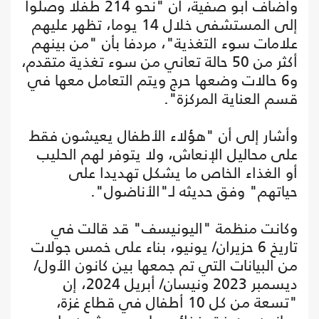
وأضاف أبو صفية، أن "نحو 214 طفلا وصلوا
إلى المستشفى خلال 14 يوما، تظهر عليهم
علامات سوء التغذية"، مردفا بأن "من بينهم
أكثر من 50 حالة تعاني من سوء تغذية متقدم،
و6 حالات وضعها حرج ويتم التعامل معها في
قسم العناية المركزة".
وأشار إلى أن "هؤلاء الأطفال يعيشون فقط
على محاليل الإنعاش، ولا يتوفر لهم الحليب
أو الغذاء الخاص ما يشكل تهديدا على
حياتهم" وفق حديثه لـ"الأناضول".
وكانت منظمة "اليونيسف" قد قالت في
تاريخ 6 حزيران/ يونيو، بناء على خمس جولات
من البيانات التي تم جمعها بين كانون الأول/
ديسمبر 2023 ونيسان/ أبريل 2024، إن
"تسعة من كل 10 أطفال في قطاع غزة،