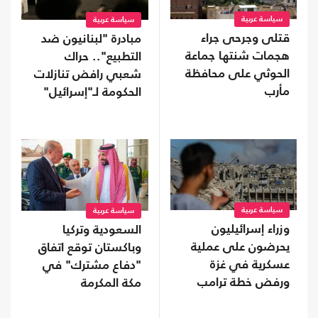
سياسة عربية
سياسة عربية
قتلى وجرحى جراء
مبادرة "لبنانيون ضد
هجمات شنتها جماعة
التطبيع".. حراك
الحوثي على محافظة
شعبي رافض تنازلات
مأرب
الحكومة لـ"إسرائيل"
سياسة عربية
سياسة عربية
وزراء إسرائيليون
السعودية وتركيا
يحرضون على عملية
وباكستان توقع اتفاق
عسكرية في غزة
"دفاع مشترك" في
ورفض خطة ترامب
مكة المكرمة