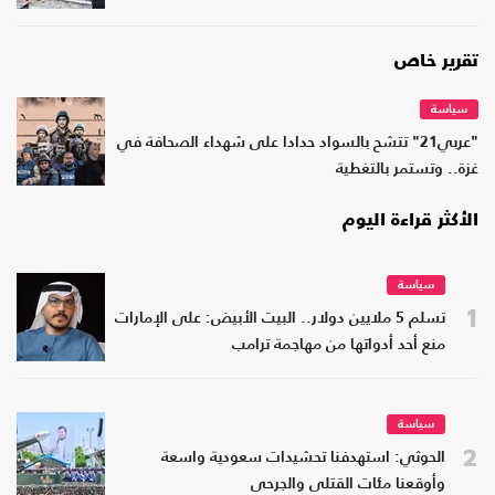
تقرير خاص
سياسة
"عربي21" تتشح بالسواد حدادا على شهداء الصحافة في
غزة.. وتستمر بالتغطية
الأكثر قراءة اليوم
سياسة
1
تسلم 5 ملايين دولار.. البيت الأبيض: على الإمارات
منع أحد أدواتها من مهاجمة ترامب
سياسة
2
الحوثي: استهدفنا تحشيدات سعودية واسعة
وأوقعنا مئات القتلى والجرحى