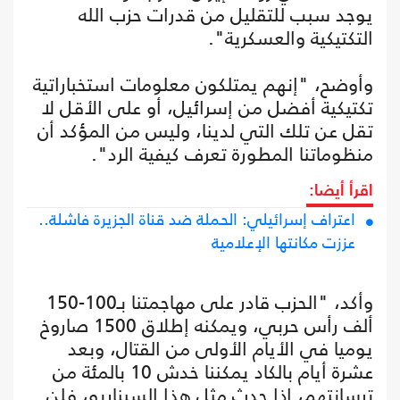
يوجد سبب للتقليل من قدرات حزب الله
التكتيكية والعسكرية".
وأوضح، "إنهم يمتلكون معلومات استخباراتية
تكتيكية أفضل من إسرائيل، أو على الأقل لا
تقل عن تلك التي لدينا، وليس من المؤكد أن
منظوماتنا المطورة تعرف كيفية الرد".
اقرأ أيضا:
اعتراف إسرائيلي: الحملة ضد قناة الجزيرة فاشلة..
عززت مكانتها الإعلامية
وأكد، "الحزب قادر على مهاجمتنا بـ100-150
ألف رأس حربي، ويمكنه إطلاق 1500 صاروخ
يوميا في الأيام الأولى من القتال، وبعد
عشرة أيام بالكاد يمكننا خدش 10 بالمئة من
ترسانتهم، إذا حدث مثل هذا السيناريو، فلن