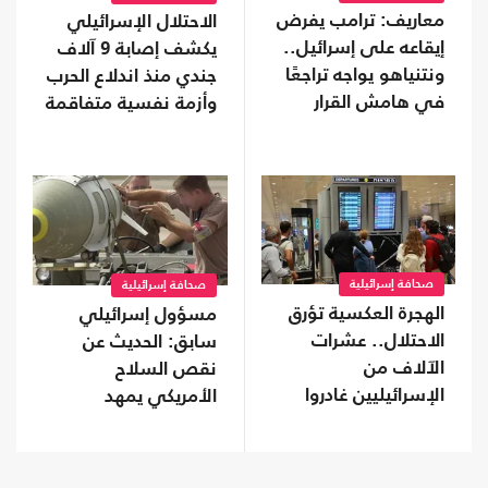
معاريف: ترامب يفرض
الاحتلال الإسرائيلي
إيقاعه على إسرائيل..
يكشف إصابة 9 آلاف
ونتنياهو يواجه تراجعًا
جندي منذ اندلاع الحرب
في هامش القرار
وأزمة نفسية متفاقمة
صحافة إسرائيلية
صحافة إسرائيلية
الهجرة العكسية تؤرق
مسؤول إسرائيلي
الاحتلال.. عشرات
سابق: الحديث عن
الآلاف من
نقص السلاح
الإسرائيليين غادروا
الأمريكي يمهد
دون عودة
للتفاوض مع إيران