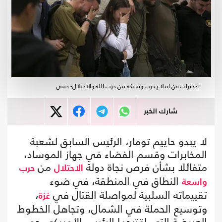
تحذيرات من اندلاع حرب وشيكة بين حزب الله والاحتلال- جيتي
شارك الخبر
لا يبدو حاييم تومار، الرئيس السابق لشعبة
المخابرات وقسم الفضاء في جهاز الموساد،
متفائلا بشأن فرص نجاة دولة
من
الاحتلال
حرب
النطاق في المنطقة، في ضوء
واسعة
تقييماته السلبية لمواصلة القتال في
،
غزة
وتوسيع الحملة في الشمال، وتجاهل الخطوط
العريضة التي اقترحها الرئيس الأمريكي جو