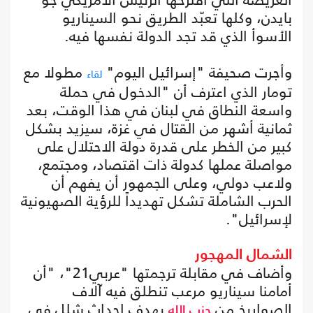
بايدن، وكلها تعبّد الطريق نحو السيناريو
الأسوأ الذي قد تجد الدولة نفسها فيه.
وأجرت صحيفة "إسرائيل اليوم"
مطولا مع
لقاء
تومار الذي اعترف أن "الدخول في حملة
واسعة النطاق في لبنان في هذا الوقت، بعد
ثمانية أشهر من القتال في غزة، سيزيد بشكل
كبير من الخطر على قدرة دولة الاحتلال على
مواصلة عملها كدولة ذات اقتصاد، ومجتمع،
ولاعب دولي، وعلى الجمهور أن يفهم أن
الحرب الشاملة تشكل تهديداً للرؤية الصهيونية
لإسرائيل".
الشمال المهجور
وأضاف في مقابلة ترجمتها "عربي21"، "أن
أمامنا سيناريو مرعب تنطلق فيه آلاف
الصواريخ من
بهدف إحداث شلل في
حزب الله