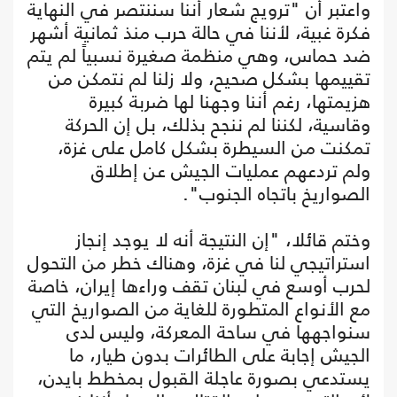
واعتبر أن "ترويج شعار أننا سننتصر في النهاية
فكرة غبية، لأننا في حالة حرب منذ ثمانية أشهر
ضد حماس، وهي منظمة صغيرة نسبياً لم يتم
تقييمها بشكل صحيح، ولا زلنا لم نتمكن من
هزيمتها، رغم أننا وجهنا لها ضربة كبيرة
وقاسية، لكننا لم ننجح بذلك، بل إن الحركة
تمكنت من السيطرة بشكل كامل على غزة،
ولم تردعهم عمليات الجيش عن إطلاق
الصواريخ باتجاه الجنوب".
وختم قائلا، "إن النتيجة أنه لا يوجد إنجاز
استراتيجي لنا في غزة، وهناك خطر من التحول
لحرب أوسع في لبنان تقف وراءها إيران، خاصة
مع الأنواع المتطورة للغاية من الصواريخ التي
سنواجهها في ساحة المعركة، وليس لدى
الجيش إجابة على الطائرات بدون طيار، ما
يستدعي بصورة عاجلة القبول بمخطط بايدن،