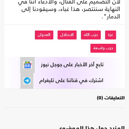
لأن التصميم على القتال، والادعاء أننا في
النهاية سننتصر، هذا غباء، وسيقودنا إلى
الدمار".
غزة
حزب الله
الاحتلال
العدوان
حرب واسعة
تابع آخر الأخبار على جوجل نيوز
اشترك في قناتنا على تليغرام
التعليقات (0)
المزيد حول هذا الموضوع