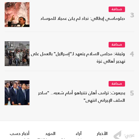
صحافة
3
دبلوماسي إيطالي: نجاد لم يكن عميلا للموساد
صحافة
4
وثيقة: مجلس السلام يتعهد لـ"إسرائيل" بالعمل على
تهجير أهالي غزة
صحافة
5
يديعوت: ترامب أهان نتنياهو أمام شعبه.. "ساحر
الملف الإيراني انتهى"
الأخبار
آراء
المزيد
أخبار حسب