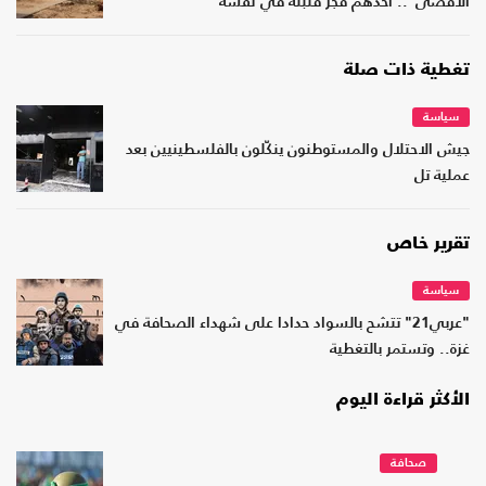
الأقصى".. أحدهم فجّر قنبلة في نفسه
تغطية ذات صلة
سياسة
جيش الاحتلال والمستوطنون ينكّلون بالفلسطينيين بعد
عملية تل
تقرير خاص
سياسة
"عربي21" تتشح بالسواد حدادا على شهداء الصحافة في
غزة.. وتستمر بالتغطية
الأكثر قراءة اليوم
صحافة