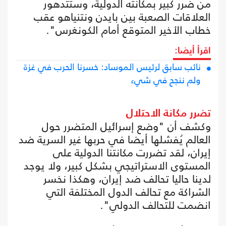
من ضرر كبير بمكانته الدولية، وستتدهور
العلاقات الصعبة بين بايدن ونتنياهو عقب
خطاب الأخير المتوقع أمام الكونغرس".
اقرأ أيضا:
نائب سابق لرئيس الموساد: خسرنا الحرب في غزة
ولم ننجح في شيء
تضرر مكانة الاحتلال
وكشف أن "وضع إسرائيل المتضرر حول
العالم يُفشلها أيضا في حربها غير السرية ضد
إيران، لقد تضررت مكانتنا الدولية على
المستوى الاستراتيجي بشكل كبير، ولا يوجد
لدينا حاليا تحالف ضد إيران، وهكذا نخسر
الشراكة مع تحالف الدول المختلفة التي
انضمت للتحالف الدولي".