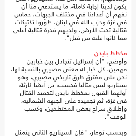
يكون لدينا إجابة كاملة، ما يستدعي منا أن
نفهم أن أعداءنا في مختلف الجبهات، حماس
في غزة وحزب الله في لبنان، طوّروا تكتيكات
قتالية تحت الأرض، ولديهم قدرة قتالية أعلى
مما كانوا عليه من قبل".
مخطط بايدن
وأوضح، "أن إسرائيل تتجادل بين خيارين
مهمين، كل خيار له معنى مصيري بالنسبة لها،
نحن على مفترق طرق تاريخي مصيري، وهو
سيناريو ليس مثاليا فحسب، بل أيضا كارثة،
أولهما القبول بمخطط بايدن لتجميد القتال
في غزة، ثم تجميده على الجبهة الشمالية،
وإطلاق سراح بعض المختطفين، وكسب
الوقت".
وبحسب تومار، "فإن السيناريو الثاني يتمثل