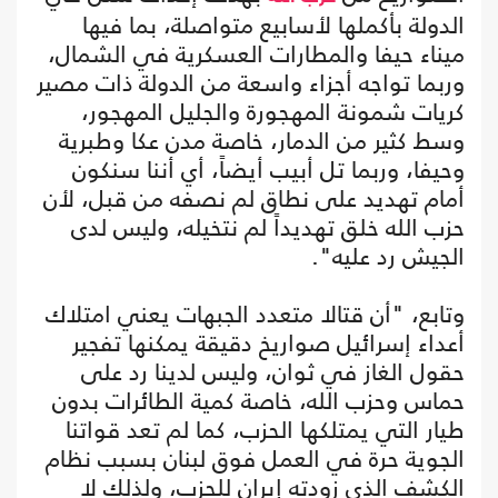
الدولة بأكملها لأسابيع متواصلة، بما فيها
ميناء حيفا والمطارات العسكرية في الشمال،
وربما تواجه أجزاء واسعة من الدولة ذات مصير
كريات شمونة المهجورة والجليل المهجور،
وسط كثير من الدمار، خاصة مدن عكا وطبرية
وحيفا، وربما تل أبيب أيضاً، أي أننا سنكون
أمام تهديد على نطاق لم نصفه من قبل، لأن
حزب الله خلق تهديداً لم نتخيله، وليس لدى
الجيش رد عليه".
وتابع، "أن قتالا متعدد الجبهات يعني امتلاك
أعداء إسرائيل صواريخ دقيقة يمكنها تفجير
حقول الغاز في ثوان، وليس لدينا رد على
حماس وحزب الله، خاصة كمية الطائرات بدون
طيار التي يمتلكها الحزب، كما لم تعد قواتنا
الجوية حرة في العمل فوق لبنان بسبب نظام
الكشف الذي زودته إيران للحزب، ولذلك لا