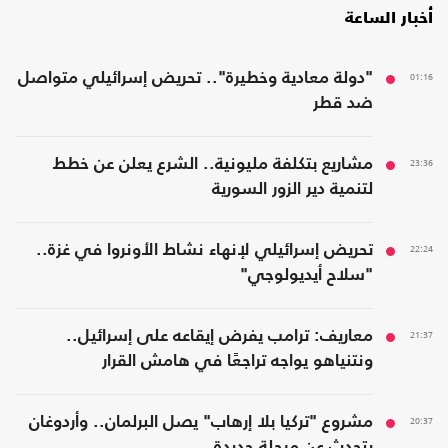
أخبار الساعة
01:16
"دولة معادية وخطيرة".. تحريض إسرائيلي متواصل
ضد قطر
23:36
مشاريع بتكلفة مليونية.. الشرع يعلن عن خطط
لتنمية دير الزور السورية
22:24
تحريض إسرائيلي لإنهاء نشاط الأونروا في غزة..
"سلاح أيديولوجي"
21:37
معاريف: ترامب يفرض إيقاعه على إسرائيل..
ونتنياهو يواجه تراجعًا في هامش القرار
20:37
مشروع "تركيا بلا إرهاب" يصل البرلمان.. وأردوغان
يتحدث عن مرحلة جديدة