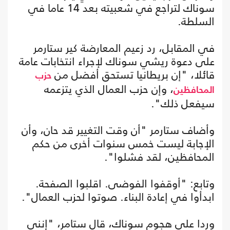
سوناك لتراجع في شعبيته بعد 14 عاما في
السلطة.
في المقابل، رد زعيم المعارضة كير ستارمر
على دعوة ريشي سوناك لإجراء انتخابات عامة
قائلا، "إن بريطانيا تستحق أفضل من
حزب
، وإن حزب العمال الذي يتزعمه
المحافظين
سيفعل ذلك".
وأضاف ستارمر "أن وقت التغيير قد حان، وأن
الإجابة ليست خمس سنوات أخرى من حكم
المحافظين، لقد فشلوا".
وتابع: "أوقفوا الفوضى. اقلبوا الصفحة.
ابدأوا في إعادة البناء. صوتوا لحزب العمال".
وردا على هجوم سوناك، قال ستامر، "إنني