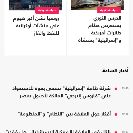
سياسة دولية
سياسة دولية
الحرس الثوري
روسيا تشن أكبر هجوم
يستعرض حطام
على منشآت أوكرانية
طائرات أمريكية
للنفط والغاز
و"إسرائيلية" بمنشأة
تحت الأرض (شاهد)
أخبار الساعة
19:49
شركة طاقة "إسرائيلية" تسعى بقوة للاستحواذ
على "فاروس إنيرجي" المالكة لأصول بمصر
19:33
أفكار حول العلاقة بين "النظام" و"المنظومة"
18:47
زلزال في العلاقة الأمريكية الإسرائيلية.. هل فقدت