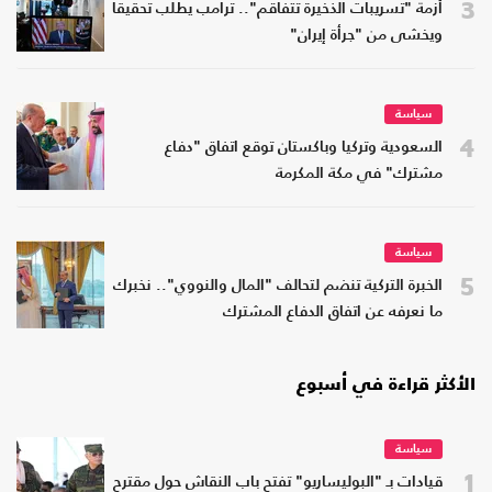
3
أزمة "تسريبات الذخيرة تتفاقم".. ترامب يطلب تحقيقا
ويخشى من "جرأة إيران"
سياسة
4
السعودية وتركيا وباكستان توقع اتفاق "دفاع
مشترك" في مكة المكرمة
سياسة
5
الخبرة التركية تنضم لتحالف "المال والنووي".. نخبرك
ما نعرفه عن اتفاق الدفاع المشترك
الأكثر قراءة في أسبوع
سياسة
1
قيادات بـ "البوليساريو" تفتح باب النقاش حول مقترح