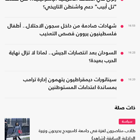
"تل أبيب" دعم واشنطن التاريخي؟
16:53
شهادات صادمة من داخل سجون الاحتلال.. أطفال
فلسطينيون يروون قصص التعذيب
16:28
السودان بعد انتصارات الجيش.. لماذا لا تزال نهاية
الحرب بعيدة؟
16:20
سيناتورات ديمقراطيون يتهمون إدارة ترامب
بمساندة اعتداءات المستوطنين
ذات صلة
سياسة
طلاب مناصرون لغزة في جامعة كامبريدج يحرجون وزيرة
الداخلية السابقة (شاهد)