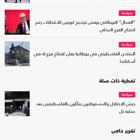
سياسة
"العمال" البريطاني يرفض ترشيح كوربين للانتخابات رغم
احتجاج الفرع المحلي
سياسة
المنتدى الفلسطيني في بريطانيا يعلن افتتاح فرع له في
أسكتلندا
تغطية ذات صلة
سياسة
جيش الاحتلال والمستوطنون ينكّلون بالفلسطينيين بعد
عملية تل
تقرير خاص