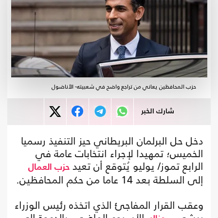
حزب المحافظين يعاني من تراجع واضح في شعبيته- الأناضول
شارك الخبر
دخل حل البرلمان البريطاني حيز التنفيذ رسميا
الخميس؛ تمهيدا لإجراء انتخابات عامة في
الرابع تموز/ يوليو يُتوقع أن تعيد
حزب العمال
إلى السلطة بعد 14 عاما من حكم المحافظين.
وعقب القرار المفاجئ الذي اتخذه رئيس الوزراء
ريشي
الأسبوع الماضي، بالدعوة إلى