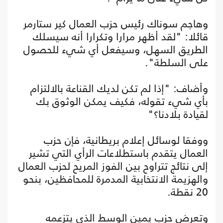
وهاجم سوناك رئيس حزب العمال كير ستارمر
قائلا: "لقد أظهر مرارا وتكرارا أنه سيسلك
الطريق السهل، وسيفعل أي شيء للحصول
على السلطة".
وأضاف: "إذا لم تكن لديك القناعة بالالتزام
بأي شيء تقوله، فكيف يمكن الوثوق بك
لقيادة بلادنا؟"
ووفقا لوسائل إعلام بريطانية، فإن حزب
العمال يتقدم باستطلاعات الرأي التي تشير
إلى نتائج تتراوح بين الفوز المريح لحزب العمال
والهزيمة الانتخابية المدمرة للمحافظين، بنحو
20 نقطة.
وتعرض حزب يمين الوسط الذي يتزعمه