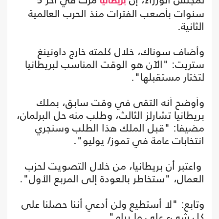
بريطانيا
سنوات بأصعب الفترات منذ الحرب العالمية
الثانية.
وأضاف سوناك، خلال كلمته خارج داونينغ
ستريت: "الآن هو الوقت المناسب لبريطانيا
لتختار مستقبلها".
وأوضح أنه التقى في وقت سابق، بملك
بريطانيا تشارلز الثالث، وطلب منه حل البرلمان،
مضيفا: "قبل الملك هذا الطلب وسنجري
انتخابات عامة في تموز/ يوليو".
واعتبر أن بريطانيا، من خلال التصويت لحزب
العمال، "ستخاطر بالعودة إلى المربع الأول".
وتابع: "لا أستطيع ولن أدعي أننا حصلنا على
كل شيء على ما يرام".