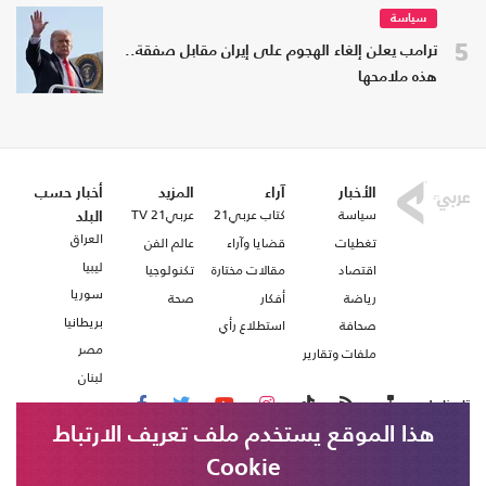
سياسة
5
ترامب يعلن إلغاء الهجوم على إيران مقابل صفقة..
هذه ملامحها
الأخبار
آراء
المزيد
أخبار حسب
سياسة
كتاب عربي21
عربي21 TV
البلد
العراق
تغطيات
قضايا وآراء
عالم الفن
ليبيا
اقتصاد
مقالات مختارة
تكنولوجيا
سوريا
رياضة
أفكار
صحة
بريطانيا
صحافة
استطلاع رأي
مصر
ملفات وتقارير
لبنان
تابعنا على
هذا الموقع يستخدم ملف تعريف الارتباط
Cookie
من نحن