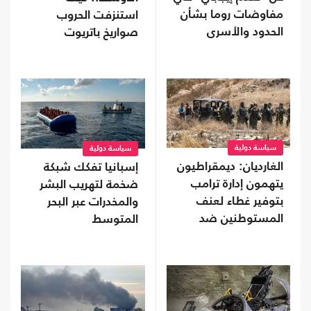
مفاوضات روما بشأن
استنزفت الحروب
الحدود والأسرى
صواريخ باتريوت
الأمريكية؟
سياسة دولية
سياسة دولية
الغارديان: ديمقراطيون
إسبانيا تفكك شبكة
يتهمون إدارة ترامب
ضخمة لتهريب البشر
بتوفير غطاء لعنف
والمخدرات عبر البحر
المستوطنين ضد
المتوسط
الفلسطينيين
والأمريكيين