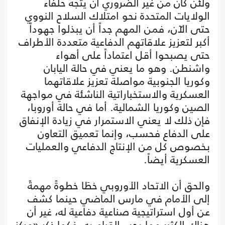
ولئن كان من غير الضروري أن يتجه حلفاء
الولايات المتحدة نحو امتلاك السلاح النووي
حتى الآن، فمن المهم جداً أن يبذلوا جهوداً
أكبر لتعزيز علاقاتهم الدفاعية متعددة الأطراف
حتى يصبحوا أقل اعتماداً على أهواء
واشنطن. وهو ما يعني في حالة اليابان
وكوريا الجنوبية مواصلة تعزيز علاقاتهما
العسكرية والاستخباراتية الناشئة في مواجهة
الصين وكوريا الشمالية. أما في حالة أوروبا،
فإن ذلك لا يعني الاستمرار في زيادة الإنفاق
على الدفاع فحسب، وإنما تعميق التعاون
بخصوص كل من الإنتاج الدفاعي والعمليات
العسكرية أيضاً.
والحق أن الاتحاد الأوروبي خطَا خطوةً مهمةً
إلى الأمام في مارس الماضي حينما كشف
عن أول استراتيجية صناعية دفاعية له، غير أن
هناك الكثير مما يجب القيام به. فكما ذكر «مركز