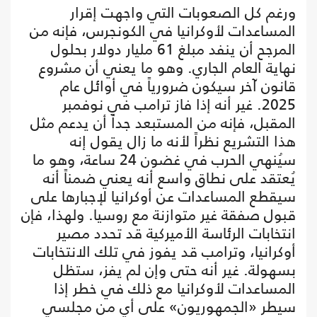
ورغم كل الصعوبات التي واجهت إقرار
المساعدات لأوكرانيا في الكونجرس، فإنه من
المرجح أن ينفد مبلغ 61 مليار دولار بحلول
نهاية العام الجاري. وهو ما يعني أن مشروع
قانون آخر سيكون ضرورياً في أوائل عام
2025. غير أنه إذا فاز ترامب في نوفمبر
المقبل، فإنه من المستبعد جداً أن يدعم مثل
هذا التشريع نظراً لأنه ما زال يقول إنه
سيُنهي الحرب في غضون 24 ساعة، وهو ما
يُعتقد على نطاق واسع أنه يعني ضمناً أنه
سيقطع المساعدات عن أوكرانيا لإجبارها على
قبول صفقة غير متوازنة مع روسيا. ولهذا، فإن
انتخابات الرئاسة الأميركية قد تحدد مصير
أوكرانيا، وترامب قد يفوز في تلك الانتخابات
بسهولة. غير أنه حتى وإن لم يفز، ستظل
المساعدات لأوكرانيا مع ذلك في خطر إذا
سيطر «الجمهوريون» على أي من مجلسي