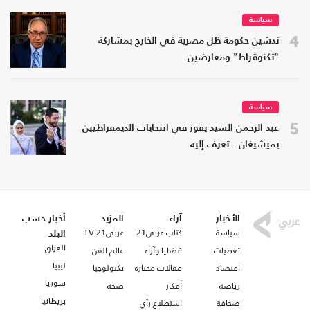
سياسة
4
تدشين حكومة ظل مصرية في الخارج بمشاركة
"تكنوقراط" ومعارضين
سياسة
5
عبد الرحمن السيد يفوز في انتخابات الديمقراطيين
بميشيغان.. تعرف إليه
الأخبار
آراء
المزيد
أخبار حسب
سياسة
كتاب عربي21
عربي21 TV
البلد
العراق
تغطيات
قضايا وآراء
عالم الفن
ليبيا
اقتصاد
مقالات مختارة
تكنولوجيا
سوريا
رياضة
أفكار
صحة
بريطانيا
صحافة
استطلاع رأي