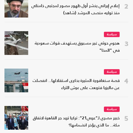
2
إعلام إيراني ينشر أول ظهور مصور لمجتبى خامنئي
منذ توليه منصب المرشد (شاهد)
سياسة
3
هجوم حوثي غير مسبوق يستهدف قوات سعودية
في "المخا"
سياسة
4
قصة سنغافورة المثيرة بذكرى استقلالها.. انفصلت
عن ماليزيا فتربعت على عرش الثراء
سياسة
5
خبير مصري لـ"عربي21": تركيا تريد جر القاهرة لاتفاق
مكة.. ما الذي يؤخر انضمامها؟