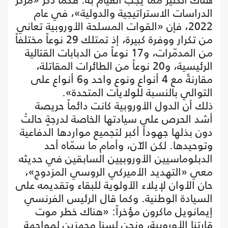
الدراسات الاستراتيجية والدولية»، في عام
2022، فإن «القوات المسلحة الأوروبية تعاني
من تكرار ووفرة كبيرة، إذ تمتلك 29 نوعاً مختلفاً
من المدمّرات، و17 نوعاً من الدبابات القتالية
الرئيسية، و20 نوعاً من الطائرات المقاتلة،
مقارنةً مع 4 أنواع ونوع واحد و6 أنواع على
التوالي بالنسبة للولايات المتحدة».
ذلك أن الدول الأوروبية كانت دائماً حريصة
أشد الحرص على سيادتها الخاصة لدرجةٍ حالتْ
دون بذلها جهوداً أكبر لتجميع مواردها الدفاعية
وتوحيدها. لكن الآن، وأمام ما سمّاه أحد
الدبلوماسيين الأوروبيين السابقين في حديثه
معي «التهديد الأميركي الروسي المزدوج»،
حان الأوان لإيلاء الأولوية للبقاء وتقديمه على
السيادة الوطنية. وكما قال الرئيس الفرنسي
إيمانويل ماكرون مؤخراً: «هناك خطر موت
قارتنا الأوروبية، ونحن لسنا مجهزين لمواجهة