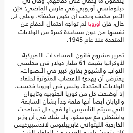
ينفقون ما يكفي على دفاعهم. وقال لي
دبلوماسي أوروبي في مارس الماضي: «إن
الأمر مخيف ويجب أن يكون مخيفاً». وعلى كل
حال، فإن
لم تواجه احتمال الدفاع عن
أوروبا
نفسها من دون مساعدة كبيرة من الولايات
المتحدة منذ عام 1945.
تمرير مشروع قانون المساعدات الأميركية
لأوكرانيا بقيمة 61 مليار دولار في مجلسي
النواب والشيوخ بفارق كبير في الأصوات،
يفترض أن يهدئ الأعصاب المتوترة لحلفاء
الولايات المتحدة، وليس في أوروبا فحسب،
إذ أوضحت كل من كوريا الجنوبية وتايوان
واليابان أيضاً أنها قلقة جداً بشأن السابقة
التي سيتم التأسيس لها في حال تسامحت
واشنطن مع موسكو. ولا شك في أن وزير
الخارجية الليتواني غابرييليوس لاندسبيرغيس
كان يتحدث باسم العديد من الحلفاء الذين