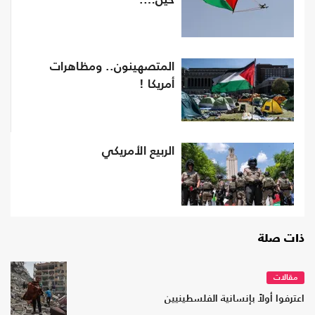
حين….
المتصهينون.. ومظاهرات
أمريكا !
الربيع الأمريكي
ذات صلة
مقالات
اعترفوا أولاً بإنسانية الفلسطينيين