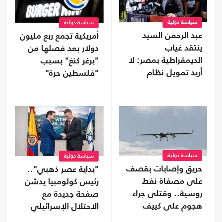
سياسة دولية
سياسة دولية
عبد الرحمن السيد
أمريكية تجمع ربع مليون
ينتقد غياب
دولار بعد فصلها من
الديمقراطية بمصر: لا
"برغر كنغ" بسبب
أريد تمويل نظام
"فلسطين حرة"
يفرض "قبضة خانقة"
على شعبه
سياسة دولية
سياسة دولية
حريق وإصابات بقصف
"بداية عصر ذهبي"..
على مصفاة نفط
رئيس كولومبيا يدشن
روسية.. وقتلى جراء
صفحة جديدة مع
هجوم على كييف
الاحتلال الإسرائيلي