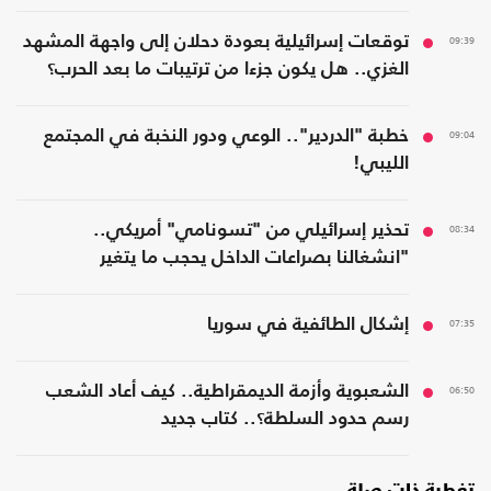
09:39
توقعات إسرائيلية بعودة دحلان إلى واجهة المشهد
الغزي.. هل يكون جزءا من ترتيبات ما بعد الحرب؟
09:04
خطبة "الدردير".. الوعي ودور النخبة في المجتمع
الليبي!
08:34
تحذير إسرائيلي من "تسونامي" أمريكي..
"انشغالنا بصراعات الداخل يحجب ما يتغير
بواشنطن"
07:35
إشكال الطائفية في سوريا
06:50
الشعبوية وأزمة الديمقراطية.. كيف أعاد الشعب
رسم حدود السلطة؟.. كتاب جديد
تغطية ذات صلة