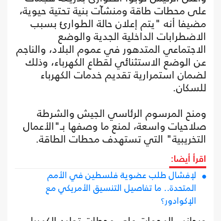
على محطات طاقة ومنشآت بنية تحتية حيوية،
مضيفا أنه "يتم إعلان حالة الطوارئ بسبب
الاضطرابات الداخلية الجدية والوضع
الاجتماعي المتدهور في عموم البلاد، والناجم
عن الوضع الاستثنائي لقطاع الكهرباء، وذلك
لضمان استمرارية تقديم خدمات الكهرباء
للسكان.
ومنح المرسوم الرئاسي الجيش والشرطة
صلاحيات واسعة، لمنع ما وصفها بـ"الأعمال
التخريبية" التي تستهدف محطات الطاقة.
اقرأ أيضا:
لإفشال طلب عضوية فلسطين في الأمم
المتحدة.. ما تفاصيل التنسيق الأمريكي مع
الإكوادور؟
وبجانب الهجمات على محطات توليد الكهرباء،