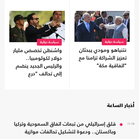
سياسة دولية
سياسة دولية
نتنياهو ومودي يبحثان
واشنطن تخصص مليار
تعزيز الشراكة تزامنا مع
دولار لكولومبيا..
"اتفاقية مكة"
والرئيس الجديد ينضم
إلى تحالف "درع
الأمريكتين"
أخبار الساعة
11:19
قلق إسرائيلي من تبعات اتفاق السعودية وتركيا
وباكستان.. ودعوة لتشكيل تحالفات موازية