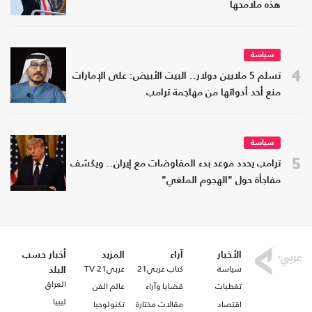
هذه ملامحها
سياسة
4
تسلم 5 ملايين دولار.. البيت الأبيض: على الإمارات
منع أحد أدواتها من مهاجمة ترامب
سياسة
5
ترامب يحدد موعد بدء المفاوضات مع إيران.. ويكشف
مفاجأة حول "الهجوم الملغي"
الأخبار
آراء
المزيد
أخبار حسب
سياسة
كتاب عربي21
عربي21 TV
البلد
العراق
تغطيات
قضايا وآراء
عالم الفن
ليبيا
اقتصاد
مقالات مختارة
تكنولوجيا