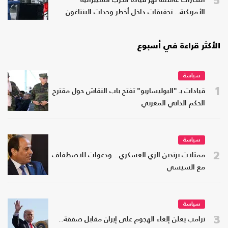
انتحارات غامضة تهز قيادة الحرب السيبرانية
الأمريكية.. تحقيقات داخل أخطر وحدات البنتاغون
الأكثر قراءة في أسبوع
سياسة
1
قيادات بـ "البوليساريو" تفتح باب النقاش حول مقترح
الحكم الذاتي المغربي
سياسة
2
ممثلات يرتدين الزي العسكري.. ودعوات للاصطفاف
مع السيسي
سياسة
3
ترامب يعلن إلغاء الهجوم على إيران مقابل صفقة..