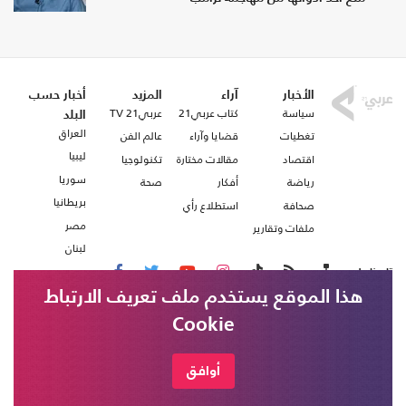
الأخبار
آراء
المزيد
أخبار حسب
سياسة
كتاب عربي21
عربي21 TV
البلد
العراق
تغطيات
قضايا وآراء
عالم الفن
ليبيا
اقتصاد
مقالات مختارة
تكنولوجيا
سوريا
رياضة
أفكار
صحة
بريطانيا
صحافة
استطلاع رأي
مصر
ملفات وتقارير
لبنان
تابعنا على
هذا الموقع يستخدم ملف تعريف الارتباط
Cookie
من نحن
اتصل بنا
شروط الاستخدام
أوافق
عربي21 ، جميع الحقوق محفوظة @ 2020