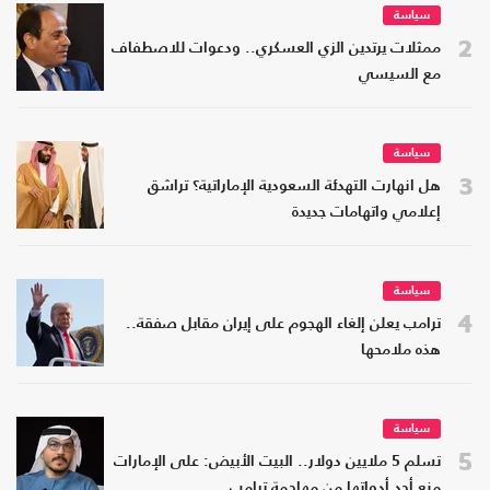
سياسة
2
ممثلات يرتدين الزي العسكري.. ودعوات للاصطفاف
مع السيسي
سياسة
3
هل انهارت التهدئة السعودية الإماراتية؟ تراشق
إعلامي واتهامات جديدة
سياسة
4
ترامب يعلن إلغاء الهجوم على إيران مقابل صفقة..
هذه ملامحها
سياسة
5
تسلم 5 ملايين دولار.. البيت الأبيض: على الإمارات
منع أحد أدواتها من مهاجمة ترامب