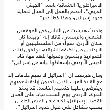
الإمبراطورية العثمانية باسم "الجيش
العربي"، انضم بالفعل إلى القتال لحماية
حدود إسرائيل، وهذا خطأ كبير".
وتحدث هيرست عن التباين في الموقفين
الشعبي والرسمي، قائلا إنه "وبينما كان
سكان الأردن، سواء من الفلسطينيين أو
الأردنيين من الضفة الشرقية، يهتفون لتلك
الصواريخ ويتمنون وصولها لأهدافها، قام
الجيش الأردني بإسقاطها نيابة عن إسرائيل".
وقال هيرست إن "إسرائيل لا تقيم علاقات إلا
مع القادة العرب الذين يتحدون إرادة شعوبهم
ويفرضون عليها حكمهم الفاسد. قد يمنح
التحرك الأردني يوم السبت نجاحا على المدى
القصير لإسرائيل، لكنه على المدى الطويل
يسبب مشاكل على طول حدود إسرائيل".