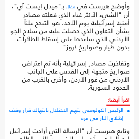
وأوضح هيرست في
بـ"ميدل إيست آي"،
مقال
أن "الشيء الأكثر غباء الذي فعلته مصادر
أمنية إسرائيلية يوم الأحد، هو التبجح علناً
بشأن التعاون الذي حصلت عليه من سلاح الجو
الأردني الذي ساعدها على إسقاط الطائرات
بدون طيار وصواريخ كروز".
وتفاخرت مصادر إسرائيلية بأنه تم اعتراض
صواريخ متجهة إلى القدس على الجانب
الأردني من غور الأردن، وأخرى بالقرب من
الحدود السورية.
اقرأ أيضا:
الرئيس الكولومبي يتهم الاحتلال بانتهاك قرار وقف
إطلاق النار في غزة
وتابع هيرست أن "الرسالة التي أرادت إسرائيل
إيصالها هي أنه على الرغم من الأمر الظاهر،