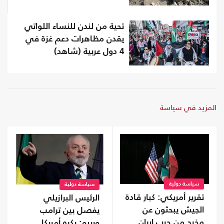
تحية من لندن للنساء اللواتي
يقدن مظاهرات دعم غزة في
4 دول عربية (شاهد)
المزيد في سياسة
سياسة دولية
سياسة دولية
تقرير أمريكي: كبار قادة
الرئيس البرازيلي
الجيش يبحثون عن
يفصل بين ترامب
مخرج من حرب إيران
وربيو: يكره أمريكا