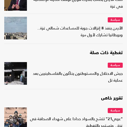
في غزة
سياسة
الأردن ينفذ 8 إنزالات جوية للمساعدات شمالي غزة..
وبريطانيا تشارك لأول مرة
تغطية ذات صلة
سياسة
جيش الاحتلال والمستوطنون ينكّلون بالفلسطينيين بعد
عملية تل
تقرير خاص
سياسة
"عربي21" تتشح بالسواد حدادا على شهداء الصحافة في
غزة.. وتستمر بالتغطية