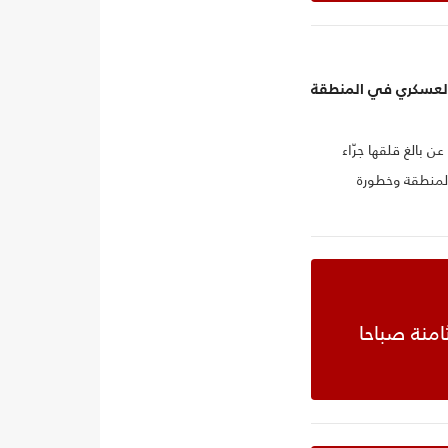
العسكري في المنطقة
ن بالغ قلقها جرّاء
لمنطقة وخطورة
ية إلى ضبط النفس.
امنة صباحا