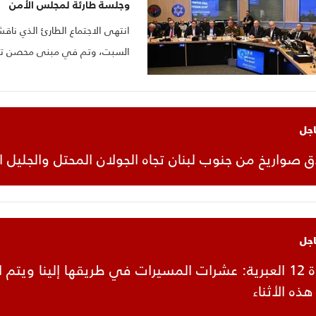
وجلسة طارئة لمجلس الأمن
انتهى الاجتماع الطارئ الذي ناقش
السبت، وتم في مبنى محصن تحت
حرب الاحتلال.
اجل
لاق صواريخ من جنوب لبنان تجاه الجولان المحتل والجليل 
اجل
‫القناة 12 العبرية: عشرات المسيرات في طريقها إلينا ويتم
ذه الأثناء