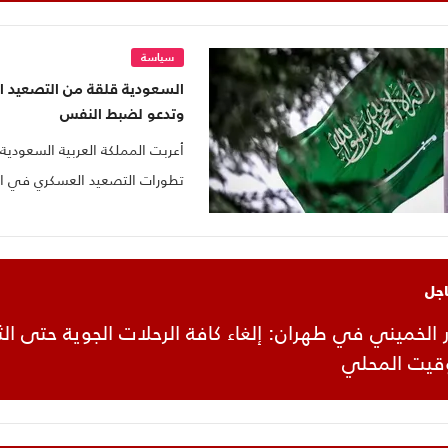
سياسة
السعودية قلقة من التصعيد 
وتدعو لضبط النفس
أعربت المملكة العربية السعودية ع
تطورات التصعيد العسكري في ا
انعكاساته، ودعت الأطراف المعن
اجل
ر الخميني في طهران: إلغاء كافة الرحلات الجوية حتى الث
توقيت المحلي