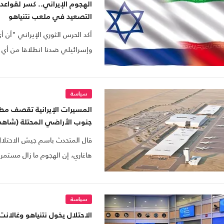
الهجوم الإيراني.. كسر لقواعد
التصعيد في ملعب نتنياهو
أكد الحرس الثوري الإيراني "أن أ
وإسرائيلي ضدنا انطلاقا من أي د
مناسب ومماثل في مصدره".
سياسة
المسيرات الإيرانية تقصف مطا
جنوب الأراضي المحتلة (شاهد
قال المتحدث باسم جيش الاحتلال 
هاغاري، إن الهجوم ما زال مستمرا 
التي أطلقت 200 صاروخ.
سياسة
الاحتلال يخول نتنياهو وغالانت