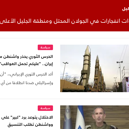
اجل
وات انفجارات في الجولان المحتل ومنطقة الجليل الأعلى
سياسة
الحرس الثوري يحذر واشنطن 
إيران.. "عليكم تحمل العواقب"
أكد الحرس الثوري الإيراني،، "أن
وإسرائيلي ضدنا انطلاقا من أي د
مناسب ومماثل في مصدره".
سياسة
الاحتلال يتوعد برد "كبير" على 
وواشنطن تطلب التنسيق