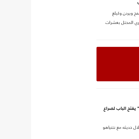
ح ويردن وكيلع
ري المحتل بعشرات
يفتح الباب لصراع
ال حديثه مع نتنياهو