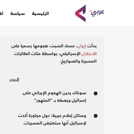
(current)
الرئيسية
سياسة
اق
إيران
بدأت
، مساء السبت، هجومها رسميا على
الاحتلال
الإسرائيلي، بواسطة مئات الطائرات
المسيرة والصواريخ.
الحرس الثوري
وأعلن
الإيراني أن هجومه على
المزيد
الاحتلال يأتي للرد على الهجمات الإسرائيلية
المتكررة التي استهدفت مسؤولين بارزين في
سوناك يدين الهجوم الإيراني على
سوريا.
إسرائيل ويصفه بـ "المتهور"
واستنفرت دول العالم بالتزامن مع بدء الهجوم
وسائل إعلام عبرية: دول مجاورة أكدت
الإيراني، إذ أغلق المجال الجوي في دولة
لإسرائيل أنها ستعترض المسيرات
الاحتلال، والأردن، والعراق، ولبنان.
الإيرانية