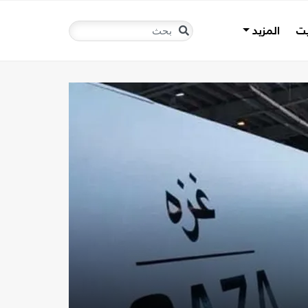
يت
المزيد