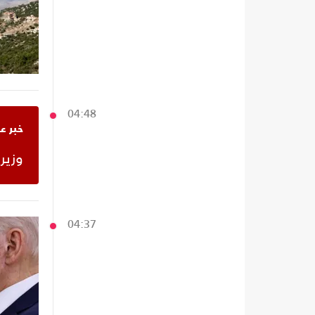
04:48
خبر ع
وزير
04:37