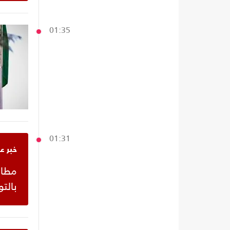
01:35
01:31
خبر ع
‫مطا
بال‬