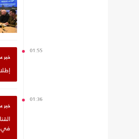
01:55
خبر ع
‫إط‬
01:36
خبر ع
في ه‬