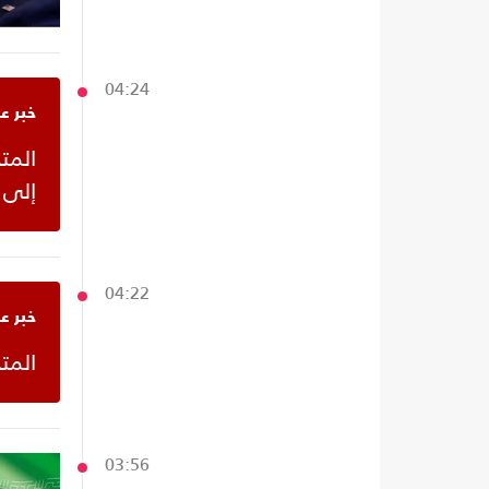
04:24
خبر ع
‫الم
إلى ‬
04:22
خبر ع
‫ال‬
03:56