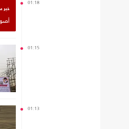
01:18
خبر ع
‫أص‬
01:15
01:13