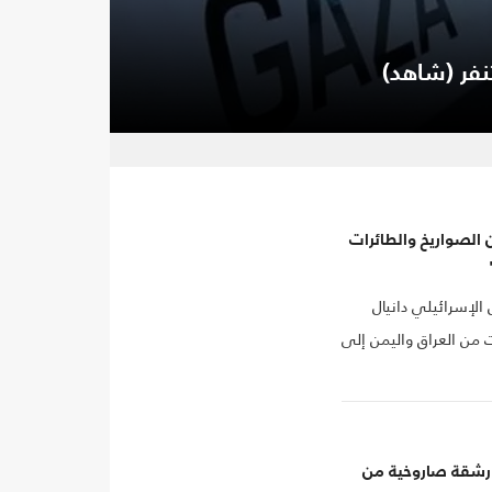
نفر (شاهد)
زعم اعتراض 99% من الصواريخ والطائرات
الإسرائيلي دانيال
من العراق واليمن إلى
 رشقة صاروخية من