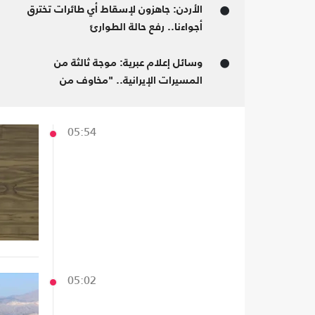
الأردن: جاهزون لإسقاط أي طائرات تخترق
كما أعلنت الولايات المتحدة أنها مستعدة
أجواءنا.. رفع حالة الطوارئ
لإسقاط الصواريخ المتجهة نحو الاحتلال
الإسرائيلي، من خلال قواعدها المتواجدة في
وسائل إعلام عبرية: موجة ثالثة من
سوريا والعراق.
المسيرات الإيرانية.. "مخاوف من
الصواريخ الباليستية"
05:54
05:02