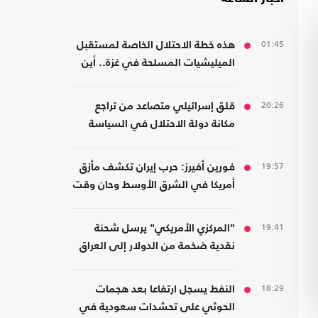
01:45
هذه خطة الاحتلال الخاصة لمستقبل
الميليشيات المسلحة في غزة.. أين
سيذهبون؟
20:26
قلق إسرائيلي متصاعد من تراجع
مكانة دولة الاحتلال في السياسة
الأمريكية
19:57
فورين أفيرز: حرب إيران تكشف مأزق
أمريكا في الشرق الأوسط وحان وقت
الانسحاب
19:41
"المركزي الأمريكي" يرسل شحنة
نقدية ضخمة من الدولار إلى العراق
18:29
النفط يسجل ارتفاعا بعد هجمات
الحوثي على تحشدات سعودية في