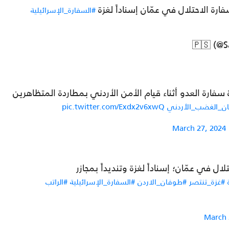
ارة الاحتلال في عمّان إسناداً لغزة
#السفارة_الإسرائيلية
فارة العدو أثناء قيام الأمن الأردني بمطاردة المتظاهرين
ن_الغضب_الأردني
pic.twitter.com/Exdx2v6xwQ
March 27, 2024
ل في عمّان؛ إسناداً لغزة وتنديداً بمجازر
#غزة_تنتصر
#طوفان_الاردن
#السفارة_الإسرائيلية
#الراتب
March 