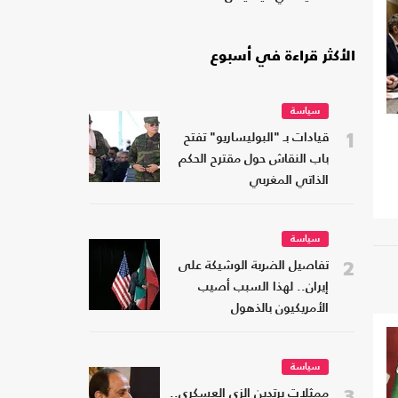
الأكثر قراءة في أسبوع
سياسة
1
قيادات بـ "البوليساريو" تفتح
باب النقاش حول مقترح الحكم
الذاتي المغربي
سياسة
2
تفاصيل الضربة الوشيكة على
إيران.. لهذا السبب أصيب
الأمريكيون بالذهول
سياسة
3
ممثلات يرتدين الزي العسكري..