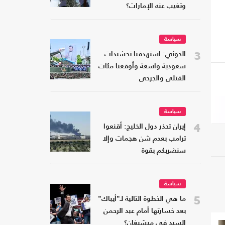
وتغيب عنه الإمارات؟
سياسة
3
الحوثي: استهدفنا تحشيدات
سعودية واسعة وأوقعنا مئات
القتلى والجرحى
سياسة
4
إيران تحذر دول الخليج: أقنعوا
ترامب بعدم شن هجمات وإلا
سنضربكم بقوة
سياسة
5
ما هي الخطوة التالية لـ"أيباك"
بعد خسارتها أمام عبد الرحمن
السيد في ميشيغان؟