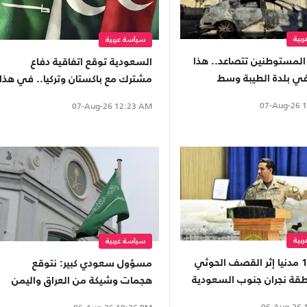
بية
سياسة عربية
لمستوطنين تتصاعد.. هذا
السعودية توقع اتفاقية دفاع
في بلدة الطيبة وسط
مشترك مع باكستان وتركيا.. في هذا
التاريخ
07-Aug-26
1
07-Aug-26
12:23 AM
بية
سياسة عربية
إصابة 11 مدنيا إثر القصف الحوثي
مسؤول سعودي كبير: نتوقع
قة نجران جنوب السعودية
هجمات وشيكة من العراق واليمن
06-Aug-26
1