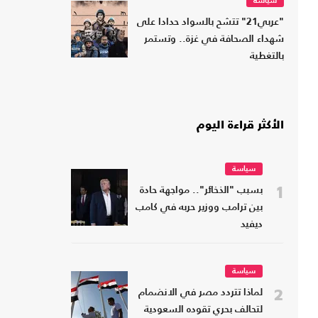
سياسة
"عربي21" تتشح بالسواد حدادا على
شهداء الصحافة في غزة.. وتستمر
بالتغطية
الأكثر قراءة اليوم
سياسة
1
بسبب "الذخائر".. مواجهة حادة
بين ترامب ووزير حربه في كامب
ديفيد
سياسة
2
لماذا تتردد مصر في الانضمام
لتحالف بحري تقوده السعودية