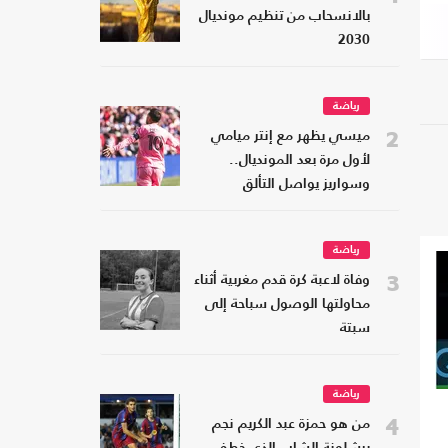
بالانسحاب من تنظيم مونديال
2030
رياضة
2
ميسي يظهر مع إنتر ميامي
لأول مرة بعد المونديال..
وسواريز يواصل التألق
رياضة
3
وفاة لاعبة كرة قدم مغربية أثناء
محاولتها الوصول سباحة إلى
سبتة
رياضة
4
من هو حمزة عبد الكريم نجم