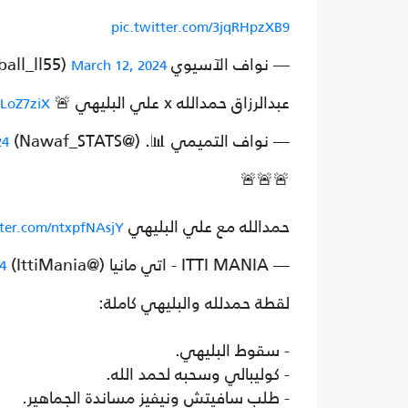
pic.twitter.com/3jqRHpzXB9
— نواف الآسيوي 🇸🇦 (@football_ll55)
March 12, 2024
عبدالرزاق حمدالله x علي البليهي 🚨
qLoZ7ziX
— نواف التميمي 📊. (@Nawaf_STATS)
24
🚨🚨🚨
حمدالله مع علي البليهي
tter.com/ntxpfNAsjY
— ITTI MANIA - اتي مانيا (@IttiMania)
4
لقطة حمدلله والبليهي كاملة:
- سقوط البليهي.
- كوليبالي وسحبه لحمد الله.
- طلب سافيتش ونيفيز مساندة الجماهير.