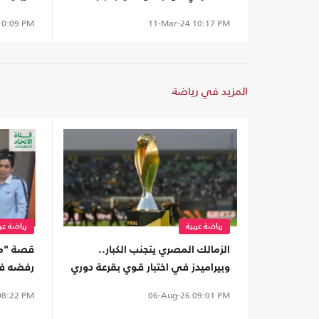
مثيرة (فيديو)
(شاهد)
0:09 PM
11-Mar-24
10:17 PM
المزيد في رياضة
رياضة عربية
رياضة عرب
الزمالك المصري يتجنب الكبار..
قصة "مك
وبيراميدز في اختبار قوي بقرعة دوري
رفضه فر
أبطال إفريقيا
8:22 PM
06-Aug-26
09:01 PM