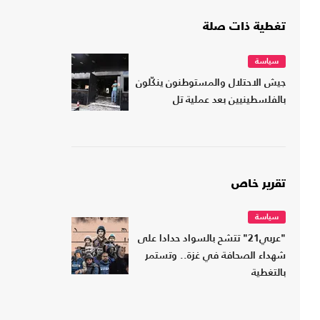
تغطية ذات صلة
سياسة
جيش الاحتلال والمستوطنون ينكّلون
بالفلسطينيين بعد عملية تل
تقرير خاص
سياسة
"عربي21" تتشح بالسواد حدادا على
شهداء الصحافة في غزة.. وتستمر
بالتغطية