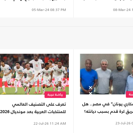
(شاهد)
08-Mar-24
1
05-Mar-24
08:37 PM
ية
رياضة عربية
اري يونان" في مصر.. هل
تعرف على التصنيف العالمي
يق كرة قدم بسبب ديانته؟
للمنتخبات العربية بعد مونديال 2026
(إنفوغراف)
23-Jul-26
0
22-Jul-26
11:24 AM