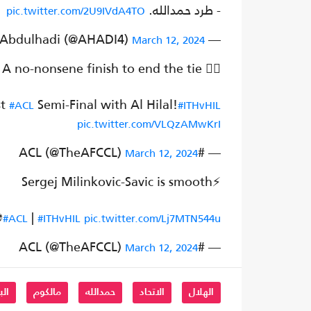
- طرد حمدالله.
pic.twitter.com/2U9IVdA4TO
— Abdulhadi (@AHADI4)
March 12, 2024
A no-nonsene finish to end the tie 🙅‍♂️
st
Semi-Final with Al Hilal!
#ACL
#ITHvHIL
pic.twitter.com/VLQzAMwKrI
— #ACL (@TheAFCCL)
March 12, 2024
Sergej Milinkovic-Savic is smooth⚡
️
|
#ACL
#ITHvHIL
pic.twitter.com/Lj7MTN544u
— #ACL (@TheAFCCL)
March 12, 2024
الهلال
الاتحاد
حمدالله
مالكوم
الب