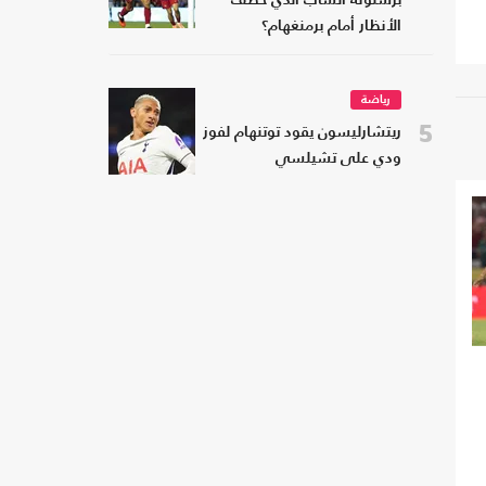
برشلونة الشاب الذي خطف
الأنظار أمام برمنغهام؟
رياضة
5
ريتشارليسون يقود توتنهام لفوز
ودي على تشيلسي