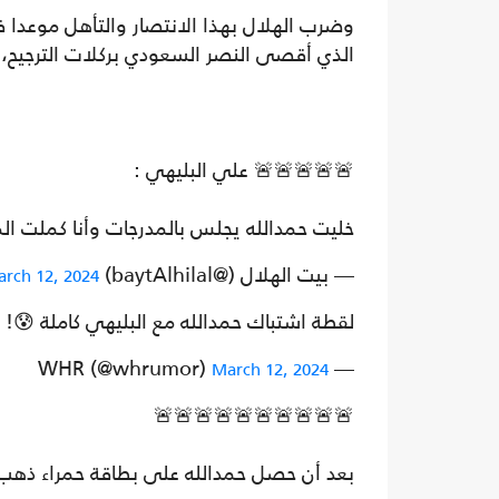
وضرب الهلال بهذا الانتصار والتأهل موعدا ف
الذي أقصى النصر السعودي بركلات الترجيح، ف
🚨🚨🚨🚨🚨 علي البليهي :
خليت حمدالله يجلس بالمدرجات وأنا كملت الم
— بيت الهلال (@baytAlhilal)
rch 12, 2024
لقطة اشتباك حمدالله مع البليهي كاملة 😰!
— WHR (@whrumor)
March 12, 2024
🚨🚨🚨🚨🚨🚨🚨🚨🚨🚨
بعد أن حصل حمدالله على بطاقة حمراء ذهب 