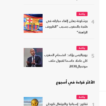
رياضة
4
برشلونة يعلن إلغاء مباراته في
طنجة بالمغرب بسبب "الظروف
الراهنة"
رياضة
5
روبياليس يؤكد: انضمام المغرب
كان عاملا حاسما لقبول ملف
مونديال2030
الأكثر قراءة في أسبوع
رياضة
1
تقارير: إسبانيا والبرتغال تلوحان