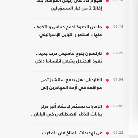
08:16
هجوم حاد على رئيس الموساد بعد
إقالة 2 من كبار المسؤولين
08:14
ما بين الدعوة لدمج حماس والتخوف
منها.. استمرار التباين الإسرائيلي
بشأن اتفاق غزة
07:25
كارلسون يلوح بتأسيس حزب جديد..
نفوذ الاحتلال يشعل انقساما داخل
اليمين الأمريكي
07:04
الغارديان: هل يدفع سانشيز ثمن
مواقفه في أزمة المهاجرين إلى
سبتة؟
07:02
الإمارات تستثمر لإنشاء أكبر مركز
بيانات للذكاء الاصطناعي في اليابان..
كم بلغت تكلفته؟
05:22
عن تهديدات المناخ في المغرب