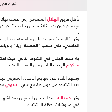
شارك الخبر
تأهل فريق
السعودي إلى نصف نهائي 
الهلال
بهدفين دون رد، الثلاثاء، على ملعب "الجوهرة
.
وكرر "الزعيم" تفوقه على منافسه، بعد أن سب
الماضي، على ملعب "المملكة أرينا" بالرياض، لي
جاء هدفا الهلال في الشوط الثاني، حيث افتتح ياسر ال
الهدف الثاني في الوقت المحتسب بدلا م
مالكوم
بعد اشتباكه من دون كرة مع علي
مدا
البليهي
وكرر
اعتداءه على البليهي بعد إشهار ح
حمدالله
في مناوشات لحظة الاشتباك.