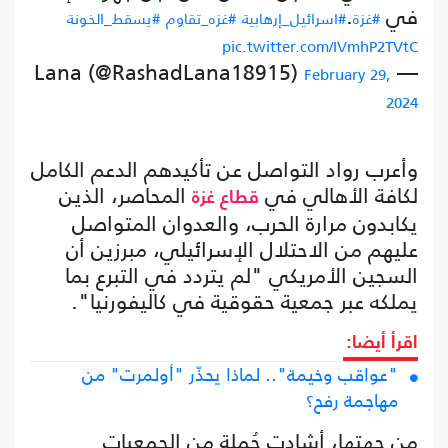
في
.
#غزة
#اسرائيل_إرهابية
#غزه_تقاوم
#يسقط_الخونة
pic.twitter.com/IVmhP2TVtC
— Lana (@RashadLana18915)
February 29,
2024
وأعرب رواد التواصل عن تأكيدهم الدعم الكامل
لكافة الأهالي في
المحاصر، الذين
قطاع غزة
يكابدون مرارة الحرب، والعدوان المتواصل
عليهم من الاحتلال الإسرائيلي، مبرزين أن
السجين الأمريكي "لم يتردد في التبرع بما
يملكه عبر جمعية حقوقية في كاليفورنيا".
اقرأ أيضا:
"عواقب وخيمة".. لماذا يحذّر "أولمرت" من
مهاجمة رفح؟
من جهتها، أشادت جُملة من الجمعيات