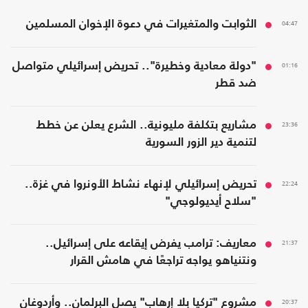
04:47
الثوابت والمتغيرات في دعوة الإخوان المسلمين
01:16
"دولة معادية وخطيرة".. تحريض إسرائيلي متواصل
ضد قطر
23:36
مشاريع بتكلفة مليونية.. الشرع يعلن عن خطط
لتنمية دير الزور السورية
22:24
تحريض إسرائيلي لإنهاء نشاط الأونروا في غزة..
"سلاح أيديولوجي"
21:37
معاريف: ترامب يفرض إيقاعه على إسرائيل..
ونتنياهو يواجه تراجعًا في هامش القرار
20:37
مشروع "تركيا بلا إرهاب" يصل البرلمان.. وأردوغان