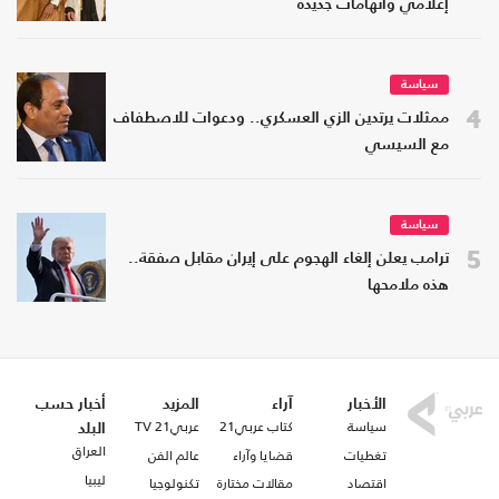
إعلامي واتهامات جديدة
سياسة
4
ممثلات يرتدين الزي العسكري.. ودعوات للاصطفاف
مع السيسي
سياسة
5
ترامب يعلن إلغاء الهجوم على إيران مقابل صفقة..
هذه ملامحها
الأخبار
آراء
المزيد
أخبار حسب
سياسة
كتاب عربي21
عربي21 TV
البلد
العراق
تغطيات
قضايا وآراء
عالم الفن
ليبيا
اقتصاد
مقالات مختارة
تكنولوجيا