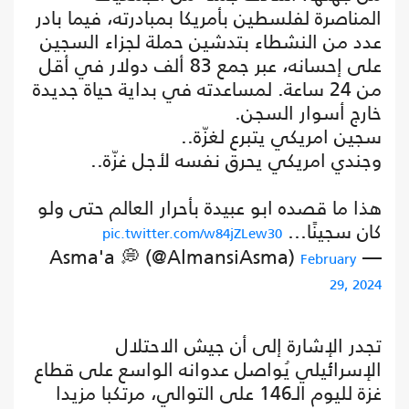
المناصرة لفلسطين بأمريكا بمبادرته، فيما بادر
عدد من النشطاء بتدشين حملة لجزاء السجين
على إحسانه، عبر جمع 83 ألف دولار في أقل
من 24 ساعة. لمساعدته في بداية حياة جديدة
خارج أسوار السجن.
سجين امريكي يتبرع لغزّة..
وجندي امريكي يحرق نفسه لأجل غزّة..
هذا ما قصده ابو عبيدة بأحرار العالم حتى ولو
كان سجينًا…
pic.twitter.com/w84jZLew30
— Asma'a 💭 (@AlmansiAsma)
February
29, 2024
تجدر الإشارة إلى أن جيش الاحتلال
الإسرائيلي يُواصل عدوانه الواسع على قطاع
غزة لليوم الـ146 على التوالي، مرتكبا مزيدا