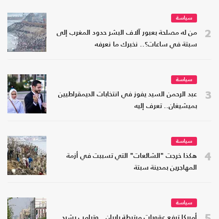
سياسة
2
من له مصلحة بعبور آلاف البشر حدود المغرب إلى
سبتة في ساعات؟.. نخبرك ما نعرفه
سياسة
3
عبد الرحمن السيد يفوز في انتخابات الديمقراطيين
بميشيغان.. تعرف إليه
سياسة
4
هكذا خرجت "الشائعات" التي تسببت في أزمة
المهاجرين بمدينة سبتة
سياسة
5
أمريكا ترفع عقوبات مرتبطة بإيران.. وترامب يشيد