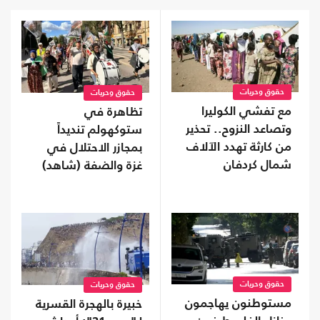
حقوق وحريات
حقوق وحريات
مع تفشي الكوليرا
تظاهرة في
وتصاعد النزوح.. تحذير
ستوكهولم تنديداً
من كارثة تهدد الآلاف
بمجازر الاحتلال في
شمال كردفان
غزة والضفة (شاهد)
حقوق وحريات
حقوق وحريات
مستوطنون يهاجمون
خبيرة بالهجرة القسرية