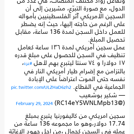
وتفاعل رواد مختلف المنصات، في عدد من
الدول، مع صورة التبرّع، مشيرين إلى أن
السجين الأمريكي آثر الفلسطينيين بأمواله
على الرغم من حاجته إليها، حيث إنه يضطر
للعمل داخل السجن لمدة 136 ساعة، مقابل
تحصيل المبلغ.
عمل سجين أمريكي لمدة ١٣٦ ساعة كعامل
تنظيف في السجن للحصول على مبلغ قدره
١٧ دولارا و ٧٤ سنتا ليتبرع بهم لأهل
،
#غزة
بالتزامن مع إضرام طيار أمريكي النار في
نفسه حتى الموت اعتراضاً على الإبادة
الجماعية في القطاع.
pic.twitter.com/ULZHaD6zh2
— شكير بوشعيب
(@RC14eY5WNLMpb13)
February 29, 2024
سجين امريكي من كاليفورنيا يتبرع بمبلغ
17.74 دولار،وهو ما مجموعه 136 ساعة من
عمله في السجن كحمال ،من اجل جهود الإغاثة