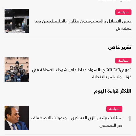
سياسة
جيش الاحتلال والمستوطنون ينكّلون بالفلسطينيين بعد
عملية تل
تقرير خاص
سياسة
"عربي21" تتشح بالسواد حدادا على شهداء الصحافة في
غزة.. وتستمر بالتغطية
الأكثر قراءة اليوم
سياسة
1
ممثلات يرتدين الزي العسكري.. ودعوات للاصطفاف
مع السيسي