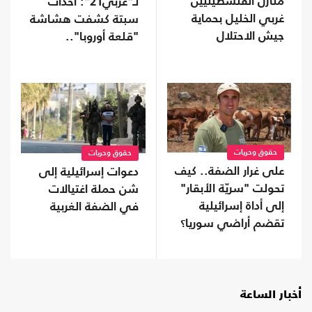
منازل الفلسطينيين
لـ"عربي21": أحداث
غربي الخليل بحماية
سبتة كشفت هشاشة
جيش الاحتلال
"قلعة أوروبا"..
وسياسات الهجرة
فشلت
حقوق وحريات
حقوق وحريات
على غرار الضفة.. كيف
دعوات إسرائيلية إلى
تحولت "سريّة الأبقار"
شن حملة اغتيالات
إلى أداة إسرائيلية
في الضفة الغربية
تقضم أراضي سوريا؟
أخبار الساعة