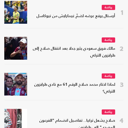
رياضة
1
أرسنال يرفع عرضه لضمّ غيمارايش من نيوكاسل
رياضة
2
مالك فريق سعودي يثير جدلا بعد انتقال صلاح إلى
طرابزون التركي
رياضة
3
لماذا اختار محمد صلاح الرقم 61 مع نادي طرابزون
التركي؟
رياضة
4
صلاح يشعل تركيا.. تفاصيل انضمام "الفرعون
المصري" إلى طرابزون