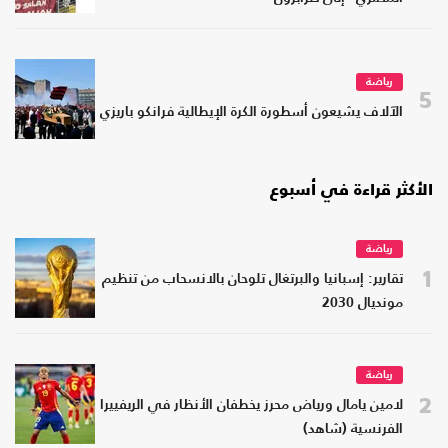
رياضة
5
الآلاف يشيعون أسطورة الكرة الإيطالية فرانكو باريزي
الأكثر قراءة في أسبوع
رياضة
1
تقارير: إسبانيا والبرتغال تلوحان بالانسحاب من تنظيم
مونديال 2030
رياضة
2
لامين يامال ورياض محرز يخطفان الأنظار في الريفييرا
الفرنسية (شاهد)