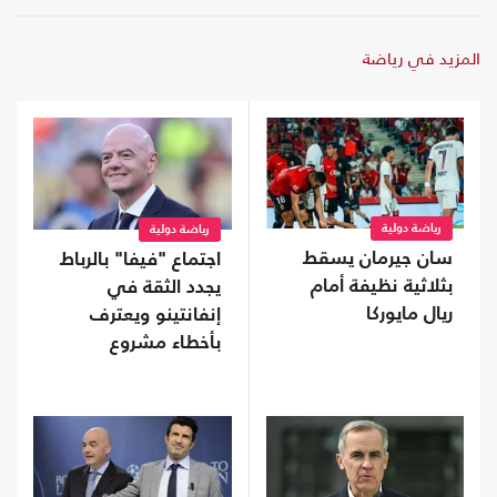
المزيد في رياضة
رياضة دولية
رياضة دولية
سان جيرمان يسقط
اجتماع "فيفا" بالرباط
بثلاثية نظيفة أمام
يجدد الثقة في
ريال مايوركا
إنفانتينو ويعترف
بأخطاء مشروع
الاستثمار