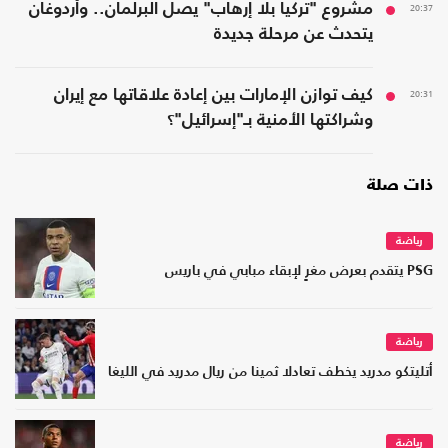
20:37
مشروع "تركيا بلا إرهاب" يصل البرلمان.. وأردوغان
يتحدث عن مرحلة جديدة
20:31
كيف توازن الإمارات بين إعادة علاقاتها مع إيران
وشراكتها الأمنية بـ"إسرائيل"؟
ذات صلة
رياضة
PSG يتقدم بعرض مغرٍ لإبقاء مبابي في باريس
رياضة
أتليتكو مدريد يخطف تعادلا ثمينا من ريال مدريد في الليغا
رياضة