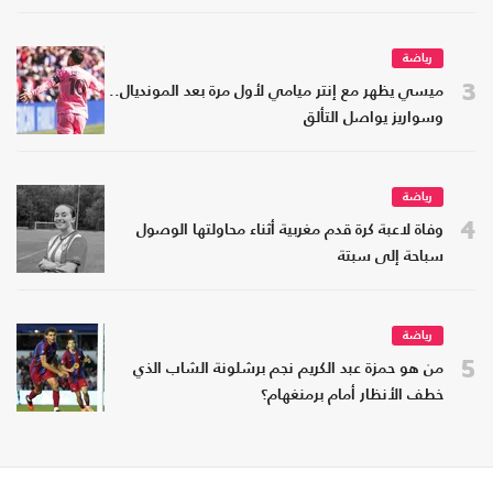
رياضة
3
ميسي يظهر مع إنتر ميامي لأول مرة بعد المونديال..
وسواريز يواصل التألق
رياضة
4
وفاة لاعبة كرة قدم مغربية أثناء محاولتها الوصول
سباحة إلى سبتة
رياضة
5
من هو حمزة عبد الكريم نجم برشلونة الشاب الذي
خطف الأنظار أمام برمنغهام؟