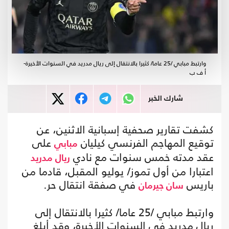
وارتبط مبابي /25 عاما/ كثيرا بالانتقال إلى ريال مدريد في السنوات الأخيرة-
أ ف ب
شارك الخبر
كشفت تقارير صحفية إسبانية الاثنين، عن
توقيع المهاجم الفرنسي كيليان
على
مبابي
عقد مدته خمس سنوات مع نادي
ريال مدريد
اعتبارا من أول تموز/ يوليو المقبل، قادما من
باريس
في صفقة انتقال حر.
سان جيرمان
وارتبط مبابي /25 عاما/ كثيرا بالانتقال إلى
ريال مدريد في السنوات الأخيرة، وقد أبلغ