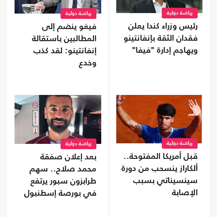
رياضة دولية
رياضة دولية
رئيس وزراء كندا يعلن
فيغو ينضم إلى
فقدان الثقة بإنفانتينو
المطالبين باستقالة
ويهاجم إدارة "فيفا"
إنفانتينو: لقد كذب
وخدع
رياضة دولية
رياضة دولية
قبل أمريكا المفتوحة..
بعد إعلان صفقة
ألكاراز ينسحب من دورة
محمد صلاح.. سهم
سينسيناتي بسبب
طرابزون سبور يرتفع
الإصابة
في بورصة إسطنبول