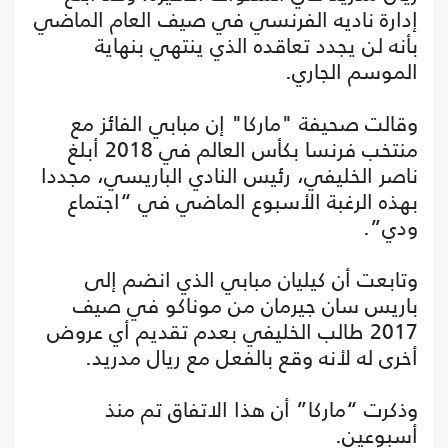
إدارة ناديه الفرنسي في صيف العام الماضي
بأنه لن يجدد تعاقده الذي ينتهي بنهاية
الموسم الجاري.
وقالت صحيفة "ماركا" إن مبابي الفائز مع
منتخب فرنسا بكأس العالم في 2018 أبلغ
ناصر الخليفي، رئيس النادي الباريسي، مجددا
بهذه الرغبة الأسبوع الماضي في “اجتماع
ودي”.
وتابعت أن كيليان مبابي الذي انضم إلى
باريس سان جيرمان من موناكو في صيف
2017 طالب الخليفي بعدم تقديم أي عروض
أخرى له لأنه وقع بالفعل مع ريال مدريد.
وذكرت “ماركا” أن هذا الاتفاق تم منذ
أسبوعين.