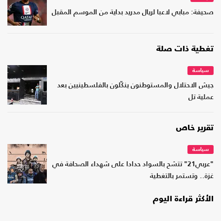
صحيفة: مبابي لاعبا لريال مدريد بداية من الموسم المقبل
تغطية ذات صلة
سياسة
جيش الاحتلال والمستوطنون ينكّلون بالفلسطينيين بعد
عملية تل
تقرير خاص
سياسة
"عربي21" تتشح بالسواد حدادا على شهداء الصحافة في
غزة.. وتستمر بالتغطية
الأكثر قراءة اليوم