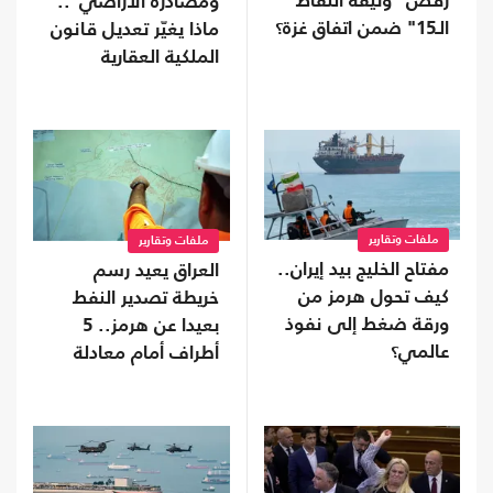
رفض "وثيقة النقاط
ومصادرة الأراضي"..
الـ15" ضمن اتفاق غزة؟
ماذا يغيّر تعديل قانون
الملكية العقارية
الأردني؟
ملفات وتقارير
ملفات وتقارير
مفتاح الخليج بيد إيران..
العراق يعيد رسم
كيف تحول هرمز من
خريطة تصدير النفط
ورقة ضغط إلى نفوذ
بعيدا عن هرمز.. 5
عالمي؟
أطراف أمام معادلة
جديدة