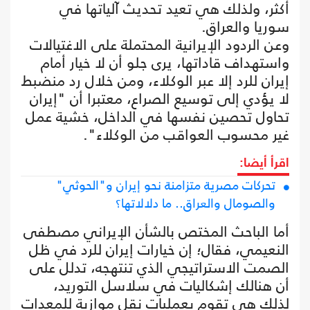
أكثر، ولذلك هي تعيد تحديث آلياتها في
سوريا والعراق.
وعن الردود الإيرانية المحتملة على الاغتيالات
واستهداف قاداتها، يرى جلو أن لا خيار أمام
إيران للرد إلا عبر الوكلاء، ومن خلال رد منضبط
لا يؤدي إلى توسيع الصراع، معتبرا أن "إيران
تحاول تحصين نفسها في الداخل، خشية عمل
غير محسوب العواقب من الوكلاء".
اقرأ أيضا:
تحركات مصرية متزامنة نحو إيران و"الحوثي"
والصومال والعراق.. ما دلالاتها؟
أما الباحث المختص بالشأن الإيراني مصطفى
النعيمي، فقال؛ إن خيارات إيران للرد في ظل
الصمت الاستراتيجي الذي تنتهجه، تدلل على
أن هنالك إشكاليات في سلاسل التوريد،
لذلك هي تقوم بعمليات نقل موازية للمعدات