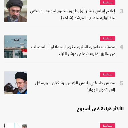
سياسة
3
إعلام إيراني ينشر أول ظهور مصور لمجتبى خامنئي
منذ توليه منصب المرشد (شاهد)
سياسة
4
قصة سنغافورة المثيرة بذكرى استقلالها.. انفصلت
عن ماليزيا فتربعت على عرش الثراء
سياسة
5
مجتبى خامنئي يلتقي الرئيس بزشكيان.. ورسائل
إلى "دول الجوار"
الأكثر قراءة في أسبوع
سياسة