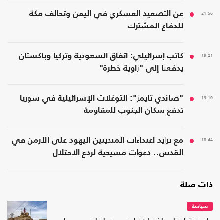
21:56
عن التصعيد العسكري في اليمن وتحالف مكة
للدفاع المشترك
19:21
كاتب إسرائيلي: اتفاق السعودية وتركيا وباكستان
يدفعنا إلى "زاوية خطرة"
19:10
"صاندي تايمز": التوغلات الإسرائيلية في سوريا
تدفع سكان الجنوب للمقاومة
18:44
مع تزايد اعتداءات المتدينين اليهود على الأرمن في
القدس.. دعوات مسيحية لردع الاحتلال
ذات صلة
سياسة