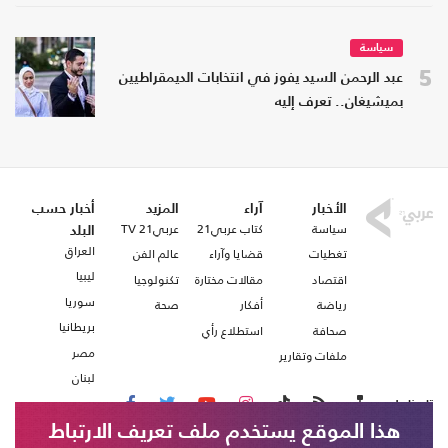
سياسة
5
عبد الرحمن السيد يفوز في انتخابات الديمقراطيين
بميشيغان.. تعرف إليه
الأخبار
آراء
المزيد
أخبار حسب
سياسة
كتاب عربي21
عربي21 TV
البلد
العراق
تغطيات
قضايا وآراء
عالم الفن
ليبيا
اقتصاد
مقالات مختارة
تكنولوجيا
سوريا
رياضة
أفكار
صحة
بريطانيا
صحافة
استطلاع رأي
مصر
ملفات وتقارير
لبنان
تابعنا على
هذا الموقع يستخدم ملف تعريف الارتباط