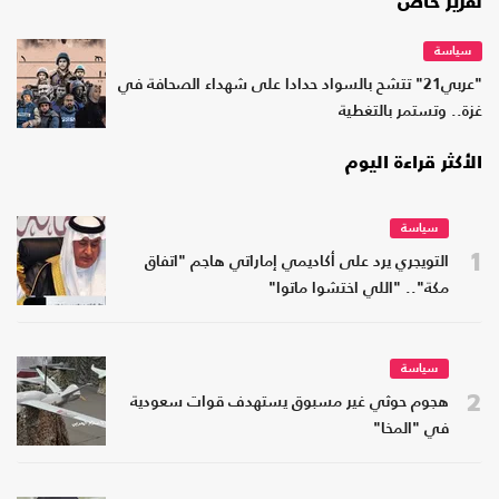
تقرير خاص
سياسة
"عربي21" تتشح بالسواد حدادا على شهداء الصحافة في
غزة.. وتستمر بالتغطية
الأكثر قراءة اليوم
سياسة
1
التويجري يرد على أكاديمي إماراتي هاجم "اتفاق
مكة".. "اللي اختشوا ماتوا"
سياسة
2
هجوم حوثي غير مسبوق يستهدف قوات سعودية
في "المخا"