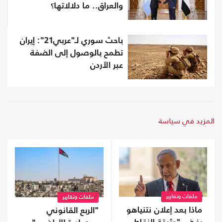
والعراق.. ما دلالاتها؟
باحث سوري لـ"عربي21": إيران
تطمح بالوصول إلى الضفة
عبر الأردن
المزيد في سياسة
ملفات وتقارير
ملفات وتقارير
ماذا بعد إعلان نتنياهو
"الربع القانوني