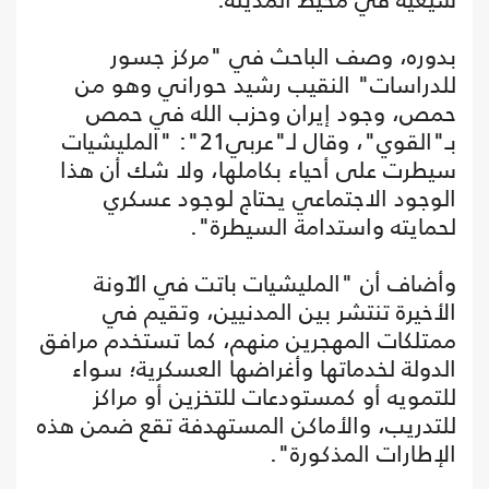
بدوره، وصف الباحث في "مركز جسور
للدراسات" النقيب رشيد حوراني وهو من
حمص، وجود إيران وحزب الله في حمص
بـ"القوي"، وقال لـ"عربي21": "المليشيات
سيطرت على أحياء بكاملها، ولا شك أن هذا
الوجود الاجتماعي يحتاج لوجود عسكري
لحمايته واستدامة السيطرة".
وأضاف أن "المليشيات باتت في الآونة
الأخيرة تنتشر بين المدنيين، وتقيم في
ممتلكات المهجرين منهم، كما تستخدم مرافق
الدولة لخدماتها وأغراضها العسكرية؛ سواء
للتمويه أو كمستودعات للتخزين أو مراكز
للتدريب، والأماكن المستهدفة تقع ضمن هذه
الإطارات المذكورة".