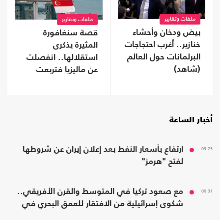
ملفات وتقارير
ملفات وتقارير
بيض ودخان وأحشاء
قصة سنغافورة
خنازير.. أغرب احتجاجات
المثيرة بذكرى
البرلمانات حول العالم
استقلالها.. انفصلت
(شاهد)
عن ماليزيا فتربعت
على عرش الثراء
أخبار الساعة
03:23
ارتفاع بأسعار النفط بعد إعلان إيران عن شروطها
لفتح "هرمز"
00:31
مع صعود تركيا في المتوسط والقرن الأفريقي..
شكوى إسرائيلية من الافتقار للعمق البحري في
المنطقة