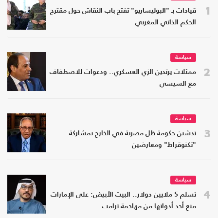
1
قيادات بـ "البوليساريو" تفتح باب النقاش حول مقترح
الحكم الذاتي المغربي
سياسة
2
ممثلات يرتدين الزي العسكري.. ودعوات للاصطفاف
مع السيسي
سياسة
3
تدشين حكومة ظل مصرية في الخارج بمشاركة
"تكنوقراط" ومعارضين
سياسة
4
تسلم 5 ملايين دولار.. البيت الأبيض: على الإمارات
منع أحد أدواتها من مهاجمة ترامب