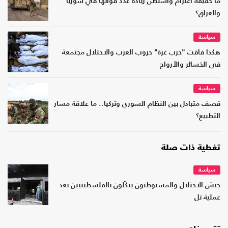
ما حقيقة اعتزام واشنطن زيادة عدد قواتها في سوريا
والعراق؟
سياسة
هكذا فاقت "حرب غزة" حروب العرب والاحتلال مجتمعة
في الخسائر والأرواح
سياسة
قصف متبادل بين النظام السوري وتركيا.. ما علاقة مسار
التطبيع؟
تغطية ذات صلة
سياسة
جيش الاحتلال والمستوطنون ينكّلون بالفلسطينيين بعد
عملية تل