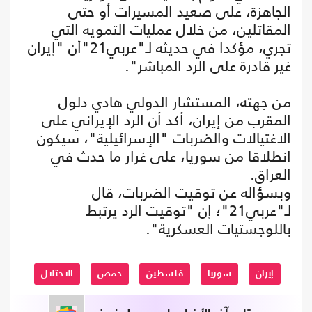
الجاهزة، على صعيد المسيرات أو حتى
المقاتلين، من خلال عمليات التمويه التي
تجري، مؤكدا في حديثه لـ"عربي21"أن "إيران
غير قادرة على الرد المباشر".
من جهته، المستشار الدولي هادي دلول
المقرب من إيران، أكد أن الرد الإيراني على
الاغتيالات والضربات "الإسرائيلية"، سيكون
انطلاقا من سوريا، على غرار ما حدث في
العراق.
وبسؤاله عن توقيت الضربات، قال
لـ"عربي21"؛ إن "توقيت الرد يرتبط
باللوجستيات العسكرية".
إيران
سوريا
فلسطين
حمص
الاحتلال