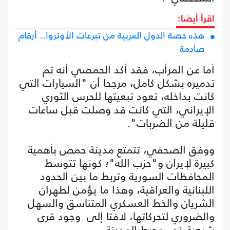
اقرأ أيضا:
هذه حصة الدول العربية من تبرعات الأونروا.. أرقام
صادمة
أما عن المرأب، فقد أكد الحمصي أنه تم
تدميره بشكل كامل، مرجحا أن "السيارات التي
كانت بداخله، تعود تبعيتها للحرس الثوري
الإيراني، التي كانت قد وصلت قبل ساعات
قليلة من الضربات".
ووفق الصحفي، تتمتع مدينة حمص بأهمية
كبيرة لإيران و"حزب الله"؛ كونها تتوسط
المحافظات السورية وتربط ما بين الحدود
اللبنانية والعراقية، وهذا ما يؤمن لطهران
الشريان والخط العسكري المتناسق والسهل
والضروري لتحركاتها، لافتا إلى وجود قرى
شيعية في محيط المدينة.