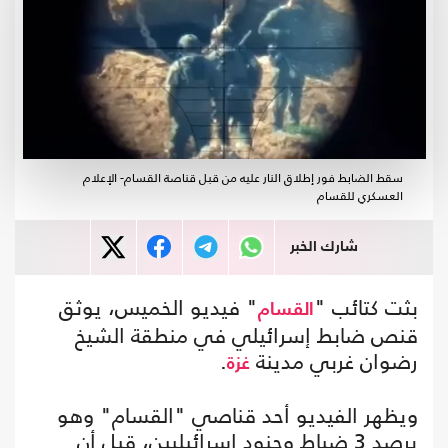
سقط الضابط فور إطلاق النار عليه من قبل قناصة القسام- الإعلام
العسكري للقسام
شارك الخبر
بثت كتائب "
" فيديو الخميس، يوثق
القسام
قنص ضابط إسرائيلي في منطقة الشيخ
رضوان غربي مدينة
.
غزة
ويظهر الفيديو أحد قناصي "القسام" وهو
يرصد 3 ضباط وجنود إسرائيليين، قبل أن