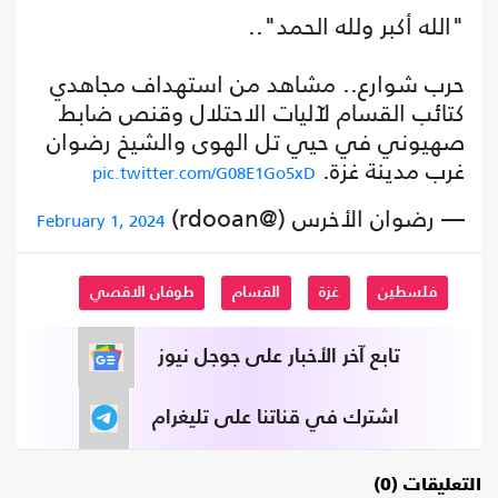
"الله أكبر ولله الحمد"..
حرب شوارع.. مشاهد من استهداف مجاهدي
كتائب القسام لآليات الاحتلال وقنص ضابط
صهيوني في حيي تل الهوى والشيخ رضوان
غرب مدينة غزة.
pic.twitter.com/G08E1Go5xD
— رضوان الأخرس (@rdooan)
February 1, 2024
فلسطين
غزة
القسام
طوفان الاقصي
تابع آخر الأخبار على جوجل نيوز
اشترك في قناتنا على تليغرام
التعليقات (0)