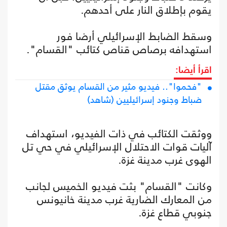
يقوم بإطلاق النار على أحدهم.
وسقط الضابط الإسرائيلي أرضا فور
استهدافه برصاص قناص كتائب "القسام".
اقرأ أيضا:
"فحموا".. فيديو مثير من القسام يوثق مقتل
ضباط وجنود إسرائيليين (شاهد)
ووثقت الكتائب في ذات الفيديو، استهداف
آليات قوات الاحتلال الإسرائيلي في حي تل
الهوى غرب مدينة غزة.
وكانت "القسام" بثت فيديو الخميس لجانب
من المعارك الضارية غرب مدينة خانيونس
جنوبي قطاع غزة.