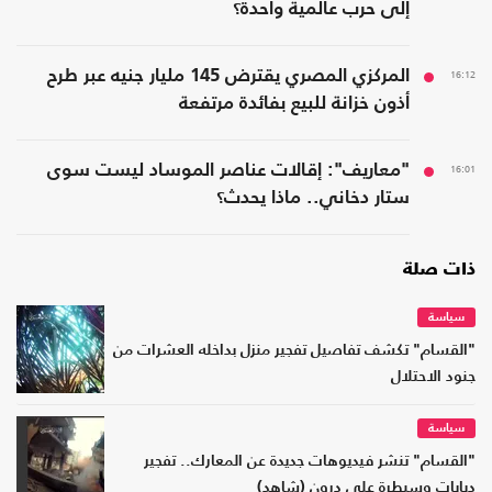
إلى حرب عالمية واحدة؟
16:12
المركزي المصري يقترض 145 مليار جنيه عبر طرح
أذون خزانة للبيع بفائدة مرتفعة
16:01
"معاريف": إقالات عناصر الموساد ليست سوى
ستار دخاني.. ماذا يحدث؟
ذات صلة
سياسة
"القسام" تكشف تفاصيل تفجير منزل بداخله العشرات من
جنود الاحتلال
سياسة
"القسام" تنشر فيديوهات جديدة عن المعارك.. تفجير
دبابات وسيطرة على درون (شاهد)