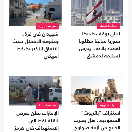
سياسة عربية
سياسة عربية
لبنان يوقف ضابطا
شهيدان في غزة..
سوريا سابقا مطلوبا
وحكومة الاحتلال تبحث
لقضاء بلاده.. يدرس
الاتفاق الأخير بضغط
تسليمه لدمشق
أمريكي
سياسة عربية
سياسة عربية
استنزاف "باتريوت"
الإمارات تعلن تعرض
السعودية.. هل يقترب
ناقلة نفط إلى
الخليج من أزمة صواريخ
الاستهداف في هرمز