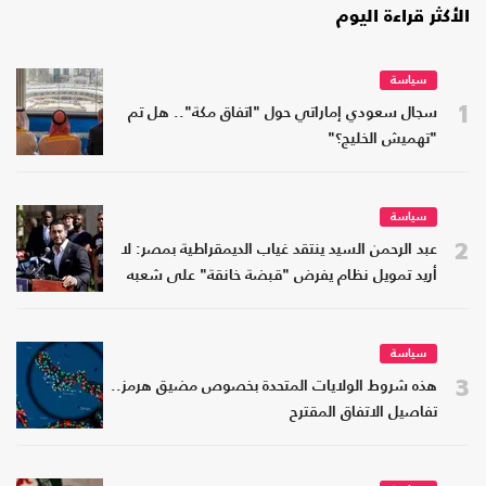
الأكثر قراءة اليوم
سياسة
1
سجال سعودي إماراتي حول "اتفاق مكة".. هل تم
"تهميش الخليج؟"
سياسة
2
عبد الرحمن السيد ينتقد غياب الديمقراطية بمصر: لا
أريد تمويل نظام يفرض "قبضة خانقة" على شعبه
سياسة
3
هذه شروط الولايات المتحدة بخصوص مضيق هرمز..
تفاصيل الاتفاق المقترح