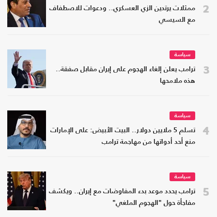
2
ممثلات يرتدين الزي العسكري.. ودعوات للاصطفاف
مع السيسي
سياسة
3
ترامب يعلن إلغاء الهجوم على إيران مقابل صفقة..
هذه ملامحها
سياسة
4
تسلم 5 ملايين دولار.. البيت الأبيض: على الإمارات
منع أحد أدواتها من مهاجمة ترامب
سياسة
5
ترامب يحدد موعد بدء المفاوضات مع إيران.. ويكشف
مفاجأة حول "الهجوم الملغي"