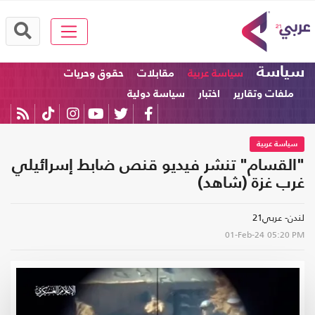
سياسة
سياسة عربية
مقابلات
حقوق وحريات
ملفات وتقارير
اختبار
سياسة دولية
سياسة عربية
"القسام" تنشر فيديو قنص ضابط إسرائيلي
غرب غزة (شاهد)
لندن- عربي21
01-Feb-24
05:20 PM