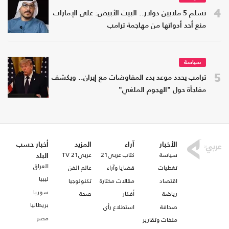
4
تسلم 5 ملايين دولار.. البيت الأبيض: على الإمارات
منع أحد أدواتها من مهاجمة ترامب
سياسة
5
ترامب يحدد موعد بدء المفاوضات مع إيران.. ويكشف
مفاجأة حول "الهجوم الملغي"
الأخبار
آراء
المزيد
أخبار حسب
سياسة
كتاب عربي21
عربي21 TV
البلد
العراق
تغطيات
قضايا وآراء
عالم الفن
ليبيا
اقتصاد
مقالات مختارة
تكنولوجيا
سوريا
رياضة
أفكار
صحة
بريطانيا
صحافة
استطلاع رأي
مصر
ملفات وتقارير