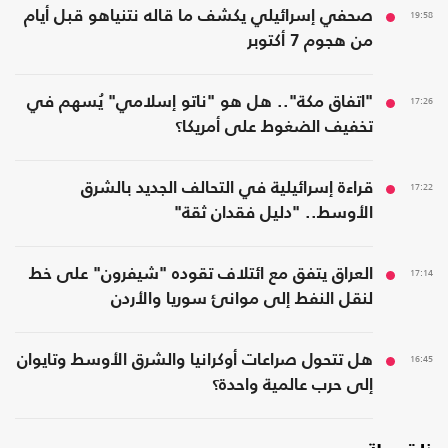
19:58
صحفي إسرائيلي يكشف ما قاله نتنياهو قبل أيام
من هجوم 7 أكتوبر
17:26
"اتفاق مكة".. هل هو "ناتو إسلامي" يُسهم في
تخفيف الضغوط على أمريكا؟
17:22
قراءة إسرائيلية في التحالف الجديد بالشرق
الأوسط.. "دليل فقدان ثقة"
17:14
العراق يتفق مع ائتلاف تقوده "شيفرون" على خط
لنقل النفط إلى موانئ سوريا والأردن
16:45
هل تتحول صراعات أوكرانيا والشرق الأوسط وتايوان
إلى حرب عالمية واحدة؟