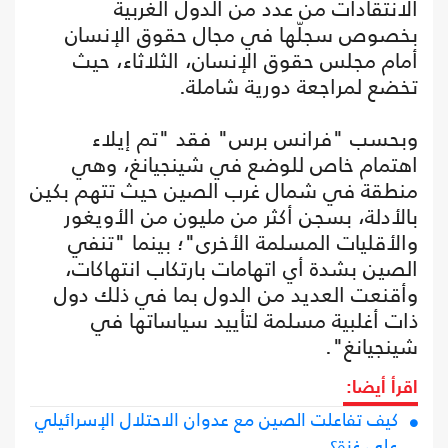
الانتقادات من عدد من الدول الغربية
بخصوص سجلّها في مجال حقوق الإنسان
أمام مجلس حقوق الإنسان، الثلاثاء، حيث
تخضع لمراجعة دورية شاملة.
وبحسب "فرانس برس" فقد "تم إيلاء
اهتمام خاص للوضع في شينجيانغ، وهي
منطقة في شمال غرب الصين حيث تتهم بكين
بالأدلة، بسجن أكثر من مليون من الأويغور
والأقليات المسلمة الأخرى"؛ بينما "تنفي
الصين بشدة أي اتهامات بارتكاب انتهاكات،
وأقنعت العديد من الدول بما في ذلك دول
ذات أغلبية مسلمة لتأييد سياساتها في
شينجيانغ".
اقرأ أيضا:
كيف تفاعلت الصين مع عدوان الاحتلال الإسرائيلي
على غزة؟