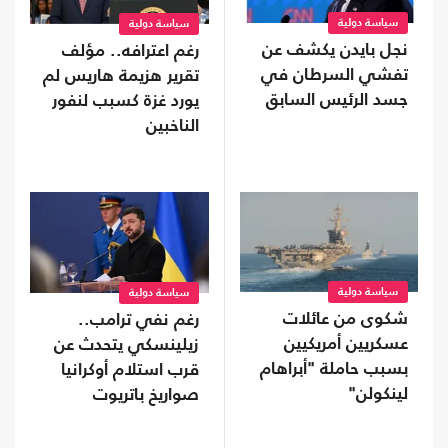
سياسة دولية
سياسة دولية
نجل بايدن يكشف عن
رغم اعترافه.. مؤلف
تفشي السرطان في
تقرير هزيمة هاريس لم
جسد الرئيس السابق
يورد غزة كسبب لنفور
الناخبين
سياسة دولية
سياسة دولية
شكوى من عائلات
رغم نفي ترامب..
عسكريين أمريكيين
زيلينسكي يتحدث عن
بسبب حاملة "أبراهام
قرب استلام أوكرانيا
لينكولن"
صواريخ باتريوت