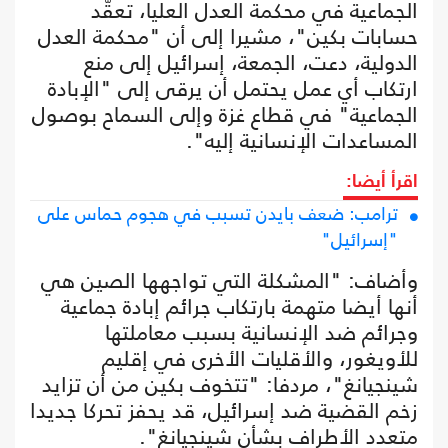
الجماعية في محكمة العدل العليا، تعقّد
حسابات بكين"، مشيرا إلى أن "محكمة العدل
الدولية، دعت، الجمعة، إسرائيل إلى منع
ارتكاب أي عمل يحتمل أن يرقى إلى "الإبادة
الجماعية" في قطاع غزة وإلى السماح بوصول
المساعدات الإنسانية إليه".
اقرأ أيضا:
ترامب: ضعف بايدن تسبب في هجوم حماس على
"إسرائيل"
وأضاف: "المشكلة التي تواجهها الصين هي
أنها أيضا متهمة بارتكاب جرائم إبادة جماعية
وجرائم ضد الإنسانية بسبب معاملتها
للأويغور، والأقليات الأخرى في إقليم
شينجيانغ"، مردفا: "تتخوف بكين من أن تزايد
زخم القضية ضد إسرائيل، قد يحفز تحركا جديدا
متعدد الأطراف بشأن شينجيانغ".