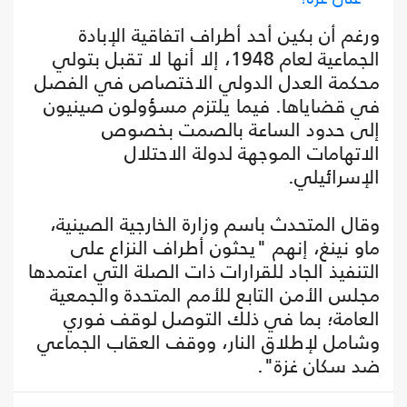
ورغم أن بكين أحد أطراف اتفاقية الإبادة
الجماعية لعام 1948، إلا أنها لا تقبل بتولي
محكمة العدل الدولي الاختصاص في الفصل
في قضاياها. فيما يلتزم مسؤولون صينيون
إلى حدود الساعة بالصمت بخصوص
الاتهامات الموجهة لدولة الاحتلال
الإسرائيلي.
وقال المتحدث باسم وزارة الخارجية الصينية،
ماو نينغ، إنهم "يحثون أطراف النزاع على
التنفيذ الجاد للقرارات ذات الصلة التي اعتمدها
مجلس الأمن التابع للأمم المتحدة والجمعية
العامة؛ بما في ذلك التوصل لوقف فوري
وشامل لإطلاق النار، ووقف العقاب الجماعي
ضد سكان غزة".