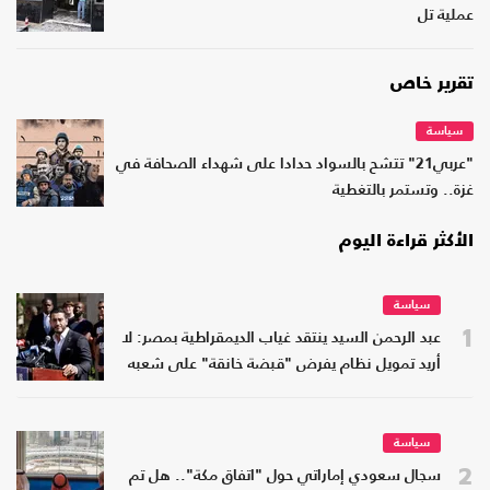
عملية تل
تقرير خاص
سياسة
"عربي21" تتشح بالسواد حدادا على شهداء الصحافة في
غزة.. وتستمر بالتغطية
الأكثر قراءة اليوم
سياسة
1
عبد الرحمن السيد ينتقد غياب الديمقراطية بمصر: لا
أريد تمويل نظام يفرض "قبضة خانقة" على شعبه
سياسة
2
سجال سعودي إماراتي حول "اتفاق مكة".. هل تم