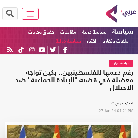
سياسة
سياسة عربية
مقابلات
حقوق وحريات
ملفات وتقارير
اختبار
سياسة دولية
سياسة دولية
رغم دعمها للفلسطينيين.. بكين تواجه
معضلة في قضية "الإبادة الجماعية" ضد
الاحتلال
لندن- عربي21
27-Jan-24
05:21 PM