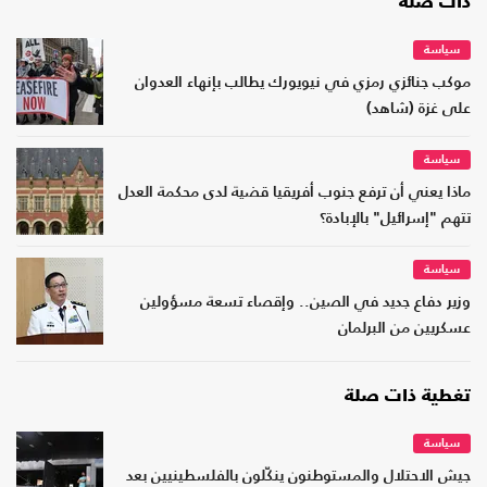
ذات صلة
سياسة
موكب جنائزي رمزي في نيويورك يطالب بإنهاء العدوان
على غزة (شاهد)
سياسة
ماذا يعني أن ترفع جنوب أفريقيا قضية لدى محكمة العدل
تتهم "إسرائيل" بالإبادة؟
سياسة
وزير دفاع جديد في الصين.. وإقصاء تسعة مسؤولين
عسكريين من البرلمان
تغطية ذات صلة
سياسة
جيش الاحتلال والمستوطنون ينكّلون بالفلسطينيين بعد