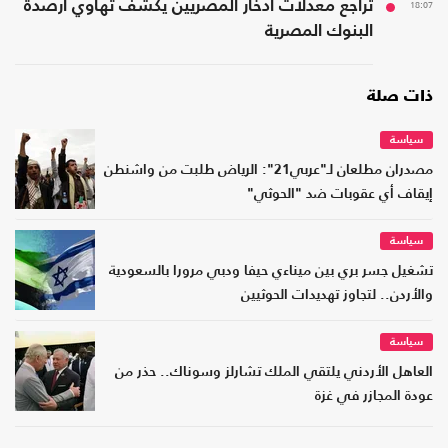
18:07
تراجع معدلات ادخار المصريين يكشف تهاوي أرصدة
البنوك المصرية
ذات صلة
سياسة
مصدران مطلعان لـ"عربي21": الرياض طلبت من واشنطن
إيقاف أي عقوبات ضد "الحوثي"
سياسة
تشغيل جسر بري بين ميناءي حيفا ودبي مرورا بالسعودية
والأردن.. لتجاوز تهديدات الحوثيين
سياسة
العاهل الأردني يلتقي الملك تشارلز وسوناك.. حذر من
عودة المجازر في غزة