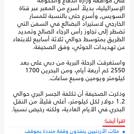
على موافقة وزارة الدفاع والحكومة
الإسرائيلية، بديلاً أسرع من المعبر عبر قناة
السويس, وأسرع حتى بالنسبة للمسار
الخارجي لاستيراد البضائع في السفن التي
تضطر إلى تجاوز رأس الرجاء الصالح وتمديد
الطريق بمتوسط حوالي ثلاثة أسابيع للابتعاد
عن تهديدات الحوثي، وفق الصحيفة.
واستغرقت الرحلة البرية من دبي على بعد
2550 كم أربعة أيام، ومن البحرين 1700
كيلومتر ويومين وسبع ساعات.
وذكرت الصحيفة أن تكلفة الجسر البري حوالي
1.2 دولار لكل كيلومتر، أغلى قليلاً من النقل
البحري في الأيام العادية، ولكنه رخيص نسبيا.
اقرأ أيضا:
مئات الأردنيين ينفذون وقفة منددة بموقف