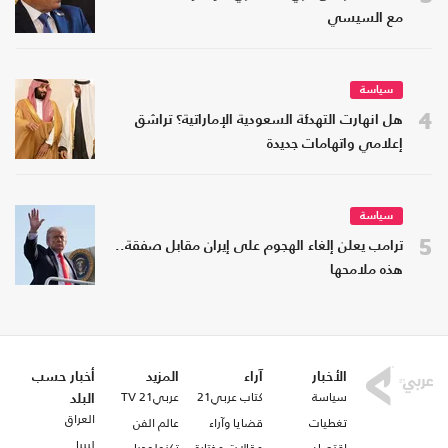
مع السيسي
سياسة
4
هل انهارت التهدئة السعودية الإماراتية؟ تراشق
إعلامي واتهامات جديدة
سياسة
5
ترامب يعلن إلغاء الهجوم على إيران مقابل صفقة..
هذه ملامحها
الأخبار
آراء
المزيد
أخبار حسب
سياسة
كتاب عربي21
عربي21 TV
البلد
العراق
تغطيات
قضايا وآراء
عالم الفن
ليبيا