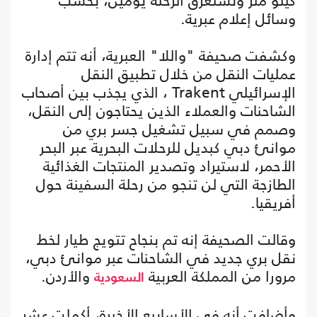
كيلو متر وتستغرق الرحلة يومين، بحسب
وسائل إعلام عبرية.
وكشفت صحيفة "واللا" العبرية، أنه تتم إدارة
عمليات النقل من خلال تطبيق النقل
الإسرائيلي Trakent ، الذي يجذب بين أصحاب
الشاحنات والعملاء الذين يحتاجون إلى النقل،
وصمم في سبيل تشغيل جسر بري من
موانئ دبي كبديل للرحلات البحرية عبر البحر
الأحمر، لاستيراد وتصدير المنتجات الغذائية
الطازجة التي لن تنجو من رحلة السفينة حول
أفريقيا.
وقالت الصحيفة إنه تم بنجاح تتويج طيار لخط
نقل بري جديد في الشاحنات عبر موانئ دبي،
مرورا من المملكة العربية
والأردن.
السعودية
وأضافت أنه في الأسابيع الأخيرة، أكملت عشر