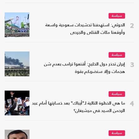
سياسة
2
الحوثي: استهدفنا تحشيدات سعودية واسعة
وأوقعنا مئات القتلى والجرحى
سياسة
3
إيران تحذر دول الخليج: أقنعوا ترامب بعدم شن
هجمات وإلا سنضربكم بقوة
سياسة
4
ما هي الخطوة التالية لـ"أيباك" بعد خسارتها أمام عبد
الرحمن السيد في ميشيغان؟
سياسة