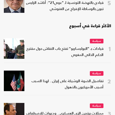
5
قيادي بالنهضة التونسية لـ "عربي21": أناشد الرئيس
تبون بالوساطة للإفراج عن الغنوشي
الأكثر قراءة في أسبوع
سياسة
1
قيادات بـ "البوليساريو" تفتح باب النقاش حول مقترح
الحكم الذاتي المغربي
سياسة
2
تفاصيل الضربة الوشيكة على إيران.. لهذا السبب
أصيب الأمريكيون بالذهول
سياسة
3
ممثلات يرتدين الزي العسكري.. ودعوات للاصطفاف