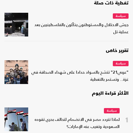
تغطية ذات صلة
سياسة
جيش الاحتلال والمستوطنون ينكّلون بالفلسطينيين بعد
عملية تل
تقرير خاص
سياسة
"عربي21" تتشح بالسواد حدادا على شهداء الصحافة في
غزة.. وتستمر بالتغطية
الأكثر قراءة اليوم
سياسة
1
لماذا تتردد مصر في الانضمام لتحالف بحري تقوده
السعودية وتغيب عنه الإمارات؟