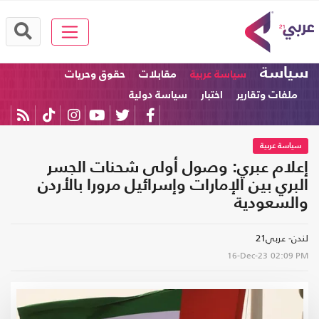
سياسة
سياسة عربية
مقابلات
حقوق وحريات
ملفات وتقارير
اختبار
سياسة دولية
سياسة عربية
إعلام عبري: وصول أولى شحنات الجسر
البري بين الإمارات وإسرائيل مرورا بالأردن
والسعودية
لندن- عربي21
16-Dec-23
02:09 PM