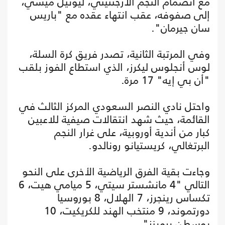
مع انضمام النجم الأرجنتيني، ليونيل ميسي،
إلى صفوفه، عقب انتهاء عقده مع "باريس
سان جيرمان".
وفي المرتبة الثانية، تصدر فريق كرة السلة،
لوس أنجلوس ليكرز، الذي استطاع الفوز بلقب
"أن بي إيه" 17 مرة.
واحتل نادي النصر السعودي المركز الثالث في
القائمة، حيث شهد انتقالات صيفية للاعبين
كبار من أندية أوروبية، على غرار النجم
البرتغالي، كريستيانو رونالدو.
وجاءت بقية الفرق الرياضية الأخرى على النحو
التالي "4 مانشستر سيتي، 5 ميامي هيت، 6
تكساس رينجرز، 7 الهلال، 8 بوروسيا
دورتموند، 9 منتخب الهند للكريكيت، 10
بوسطن بروينز".