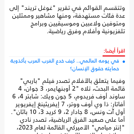
وتتقسم القوائم في تقرير "غوغل تريند" إلى
عدة فئات مستهدفة، ومنها مشاهير وممثلين
ومتوفين ولاعبين وموسيقيين وبرامج
تلفزيونية وأفلام وفرق رياضية.
اقرأ أيضا:
في يومه العالمي.. كيف خدع الغرب العرب بأكذوبة
حمايته حقوق الإنسان؟
وفيما يتعلق بالأفلام تصدر فيلم "باربي"
قائمة البحث، تلاه "2 أوبنهايمر، 3 جوان، 4
ساوند أوف فريدوم، 5 جون ويك: شابتر 4، 6
أفاتار: ذا وي أوف ووتر، 7 إيفريثينغ إيفريوير
أول آت ونس، 8 جادار 2، 9 كريد 3، 10 باثان".
أما على صعيد الفرق الرياضية، تصدر نادي
"إنتر ميامي" الأميركي القائمة لعام 2023،