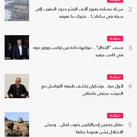
سياسة
2
من له مصلحة بعبور آلاف البشر حدود المغرب إلى
سبتة في ساعات؟.. نخبرك ما نعرفه
سياسة
3
بسبب "الذخائر".. مواجهة حادة بين ترامب ووزير حربه
في كامب ديفيد
سياسة
4
لأول مرة.. بزشكيان يكشف طبيعة التواصل مع
المرشد مجتبى خامنئي
سياسة
5
مقتل جنديين إسرائيليين جنوب لبنان.. وجيش
الاحتلال يشن هجوما مكثفا