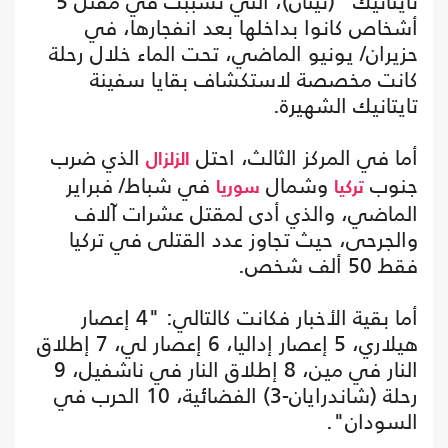
تايتانيك" (تيتان)، التي تسببت في مقتل 5
أشخاص كانوا بداخلها بعد انفجارها، في
حزيران/ يونيو الماضي، تحت الماء خلال رحلة
كانت مخصصة لاستكشاف بقايا سفينة
تايتانيك الشهيرة.
أما في المركز الثالث، احتل
الذي ضرب
الزلزال
جنوب
وشمال
في شباط/ فبراير
تركيا
سوريا
الماضي، والذي أدى لمقتل عشرات آلاف
والجرحى، حيث تجاوز عدد القتلى في تركيا
فقط 50 ألف شخص.
أما بقية الأخبار فكانت كالتالي: "4 إعصار
هيلاري، 5 إعصار إداليا، 6 إعصار لي، 7 إطلاق
النار في مين، 8 إطلاق النار في ناشفيل، 9
رحلة (شاندرايان-3) الفضائية، 10 الحرب في
السودان".