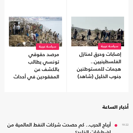
سعودية
موالية للإمارات في
محافظة نفطية
سياسة عربية
سياسة عربية
إصابات وحرق لمنازل
مرصد حقوقي
الفلسطينيين..
تونسي يطالب
هجمات للمستوطنين
بالكشف عن
جنوب الخليل (شاهد)
المفقودين في أحداث
"سبتة"
أخبار الساعة
10:22
أرباح الحرب.. كم حصدت شركات النفط العالمية من
اضطرابات الخليج؟