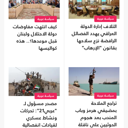
سياسة عربية
سياسة عربية
ائتلاف إدارة الدولة
كيف انتهت مفاوضات
العراقي يهدد الفصائل
دولة الاحتلال ولبنان
الرافضة نزع سلاحها
قبل موعدها؟.. هذه
بقانون "الإرهاب"
كواليسها
سياسة عربية
سياسة عربية
تراجع الملاحة
مصدر مسؤول لـ
بمضيقي هرمز وباب
"عربي21": تحركات
المندب بعد هجوم
ونشاط عسكري
الحوثيين على ناقلة
لقيادات انفصالية