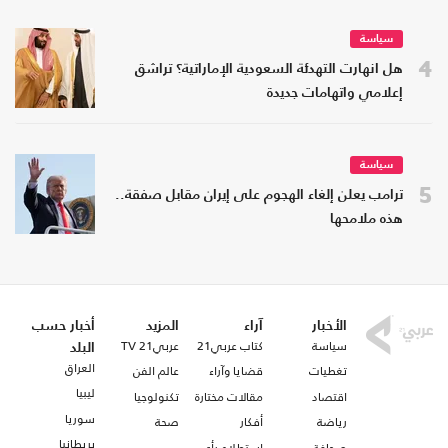
سياسة
4
هل انهارت التهدئة السعودية الإماراتية؟ تراشق
إعلامي واتهامات جديدة
سياسة
5
ترامب يعلن إلغاء الهجوم على إيران مقابل صفقة..
هذه ملامحها
الأخبار
آراء
المزيد
أخبار حسب
سياسة
كتاب عربي21
عربي21 TV
البلد
العراق
تغطيات
قضايا وآراء
عالم الفن
ليبيا
اقتصاد
مقالات مختارة
تكنولوجيا
سوريا
رياضة
أفكار
صحة
بريطانيا
صحافة
استطلاع رأي