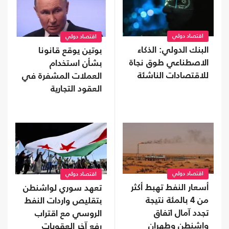
اقتصاد دولي
اقتصاد دولي
البنك الدولي: الذكاء
بوتين يوقع قانونا
الاصطناعي طوق نجاة
بشأن استخدام
للاقتصادات الناشئة
العملات المشفرة في
العقود التجارية
اقتصاد دولي
اقتصاد دولي
أسعار النفط تهبط أكثر
تعهد سوري لواشنطن
من 4 بالمئة نتيجة
بتقليص واردات النفط
تجدد آمال اتفاق
الروسي مع اقتراب
واشنطن وطهران
رفع آخر العقوبات