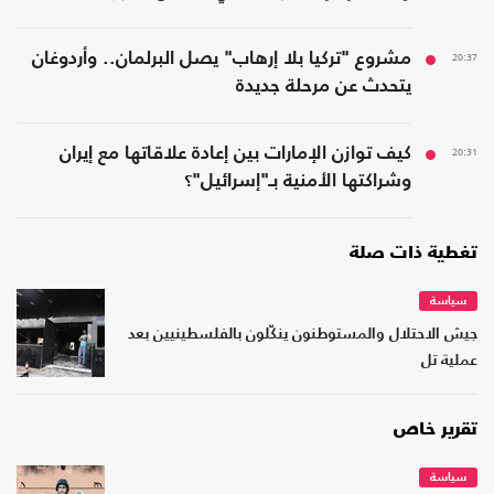
20:37
مشروع "تركيا بلا إرهاب" يصل البرلمان.. وأردوغان
يتحدث عن مرحلة جديدة
20:31
كيف توازن الإمارات بين إعادة علاقاتها مع إيران
وشراكتها الأمنية بـ"إسرائيل"؟
تغطية ذات صلة
سياسة
جيش الاحتلال والمستوطنون ينكّلون بالفلسطينيين بعد
عملية تل
تقرير خاص
سياسة