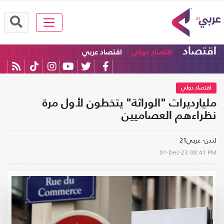
اقتصاد
اقتصاد دولي
اقتصاد عربي
اقتصاد دولي
مليارديرات "الوراثة" يتخطون لأول مرة
نظراءهم العصاميين
لندن- عربي21
01-Dec-23
08:41 PM