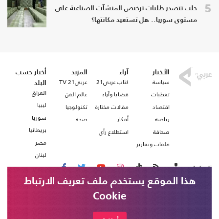
5
حلب تتصدر طلبات ترخيص المنشآت الصناعية على
مستوى سوريا.. هل تستعيد مكانتها؟
الأخبار
آراء
المزيد
أخبار حسب
سياسة
كتاب عربي21
عربي21 TV
البلد
العراق
تغطيات
قضايا وآراء
عالم الفن
ليبيا
اقتصاد
مقالات مختارة
تكنولوجيا
سوريا
رياضة
أفكار
صحة
بريطانيا
صحافة
استطلاع رأي
مصر
ملفات وتقارير
لبنان
تابعنا على
هذا الموقع يستخدم ملف تعريف الارتباط
Cookie
من نحن
اتصل بنا