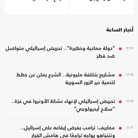
أخبار الساعة
01:16
"دولة معادية وخطيرة".. تحريض إسرائيلي متواصل
ضد قطر
23:36
مشاريع بتكلفة مليونية.. الشرع يعلن عن خطط
لتنمية دير الزور السورية
22:24
تحريض إسرائيلي لإنهاء نشاط الأونروا في غزة..
"سلاح أيديولوجي"
21:37
معاريف: ترامب يفرض إيقاعه على إسرائيل..
ونتنياهو يواجه تراجعًا في هامش القرار