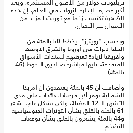
تريليونات دولار من الأصول المستثمرة، ويعد
أكبر مصرف لإدارة الثروات في العالم، إن هذه
الظاهرة تكتسب زخماً مع توريث المزيد من
الأموال عبر الأجيال.
وبحسب "رويترز"، يخطط 50 بالمئة من
المليارديرات في أوروبا والشرق الأوسط
وأفريقيا لزيادة تعرضهم لسندات الأسواق
المتقدمة، تليها مباشرة صناديق التحوط (46
بالمئة).
وأضافت أن 45 بالمئة يعتقدون أن أمريكا
الشمالية توفر أكبر فرصة للعائدات على مدى
الأشهر الـ 12 المقبلة، ولكن بشكل عام، يشعر
61 بالمئة بالقلق بشأن التوترات الجيوسياسية
و44 بالمئة يشعرون بالقلق بشأن توقعات
التضخم.