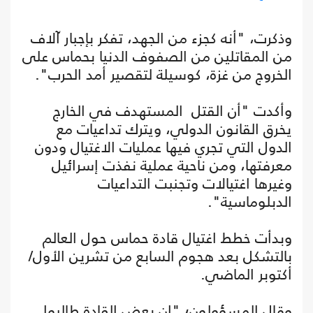
وذكرت، "أنه كجزء من الجهد، تفكر بإجبار آلاف
من المقاتلين من الصفوف الدنيا بحماس على
الخروج من غزة، كوسيلة لتقصير أمد الحرب".
وأكدت "أن القتل المستهدف في الخارج
يخرق القانون الدولي، ويترك تداعيات مع
الدول التي تجري فيها عمليات الاغتيال ودون
معرفتها، ومن ناحية عملية نفذت إسرائيل
وغيرها اغتيالات وتجنبت التداعيات
الدبلوماسية".
وبدأت خطط اغتيال قادة حماس حول العالم
بالتشكل بعد هجوم السابع من تشرين الأول/
أكتوبر الماضي.
وقال المسؤولون؛ "إن بعض القادة طالبوا