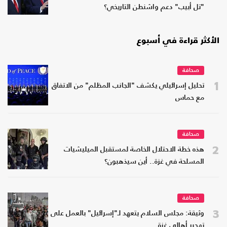
"تل أبيب" دعم واشنطن التاريخي؟
الأكثر قراءة في أسبوع
صحافة
1
تحليل إسرائيلي يكشف "الجانب المظلم" من الاتفاق
مع حماس
صحافة
2
هذه خطة الاحتلال الخاصة لمستقبل الميليشيات
المسلحة في غزة.. أين سيذهبون؟
صحافة
3
وثيقة: مجلس السلام يتعهد لـ"إسرائيل" بالعمل على
تهجير أهالي غزة