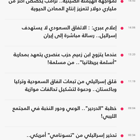
14:58
لمواجهة الهيمنة الصينية.. ترامب يخصص أكثر من
ملياري دولار لتعزيز إنتاج المعادن الحيوية
14:06
إعلام عبري: : الاتفاق السعودي لا يستهدف
إسرائيل.. رسالة مباشرة إلى إيران
13:20
عندما يتزوج ابن زعيم حزب عنصري يتعهد بمحاربة
"أسلمة بريطانيا".. من مسلمة!
11:19
قلق إسرائيلي من تبعات اتفاق السعودية وتركيا
وباكستان.. ودعوة لتشكيل تحالفات موازية
09:04
خطبة "الدردير".. الوعي ودور النخبة في المجتمع
الليبي!
08:34
تحذير إسرائيلي من "تسونامي" أمريكي..