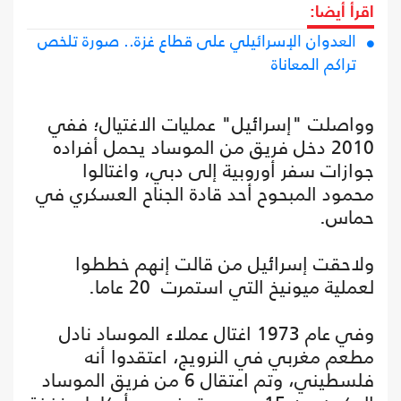
اقرأ أيضا:
العدوان الإسرائيلي على قطاع غزة.. صورة تلخص
تراكم المعاناة
وواصلت "إسرائيل" عمليات الاغتيال؛ ففي
2010 دخل فريق من الموساد يحمل أفراده
جوازات سفر أوروبية إلى دبي، واغتالوا
محمود المبحوح أحد قادة الجناح العسكري في
حماس.
ولاحقت إسرائيل من قالت إنهم خططوا
لعملية ميونيخ التي استمرت 20 عاما.
وفي عام 1973 اغتال عملاء الموساد نادل
مطعم مغربي في النرويج، اعتقدوا أنه
فلسطيني، وتم اعتقال 6 من فريق الموساد