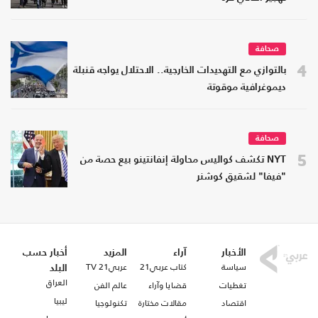
صحافة
4
بالتوازي مع التهديدات الخارجية.. الاحتلال يواجه قنبلة
ديموغرافية موقوتة
صحافة
5
NYT تكشف كواليس محاولة إنفانتينو بيع حصة من
"فيفا" لشقيق كوشنر
الأخبار
آراء
المزيد
أخبار حسب
سياسة
كتاب عربي21
عربي21 TV
البلد
العراق
تغطيات
قضايا وآراء
عالم الفن
ليبيا
اقتصاد
مقالات مختارة
تكنولوجيا