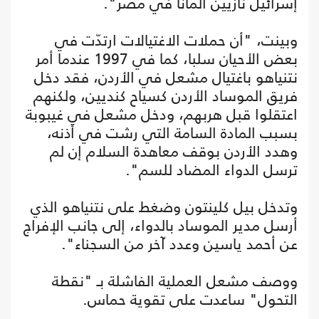
إسرائيل نازيين ألمانا في مصر".
وبينت، "أن حملات الاغتيالات ارتدّت في
بعض الأحيان سلبا، كما في 1997 عندما أمر
نتنياهو باغتيال مشعل في الأردن، فقد دخل
فريق الموساد الأردن كسياح كنديين، ولكنهم
اعتقلوا قبل هربهم، ودخل مشعل في غيبوبة
بسبب المادة السامة التي رشت في أذنه،
وهدد الأردن بوقف معاهدة السلام إن لم
ترسل الدواء المضاد للسم".
وتدخل بيل كلينتون وضغط على نتنياهو الذي
أرسل مدير الموساد بالدواء، إلى جانب الإفراج
عن أحمد ياسين وعدد آخر من السجناء".
ووصف مشعل العملية الفاشلة بـ "نقطة
التحول" ساعدت على تقوية حماس.