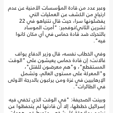
وعبر عدد من قادة المؤسسات الأمنية عن عدم
ارتياح من الكشف عن العمليات التي
يفضلونها سرا، حيث قال نتنياهو في 22
تشرين الثاني/نوفمبر: "أمرت الموساد
بالتحرك ضد قادة حماس في أي مكان كانوا
فيه".
وفي الخطاب نفسه، قال وزير الدفاع يواف
غالانت؛ إن قادة حماس يعيشون على "الوقت
المستقطع"، و"هم معرضون للقتل"،
و"المعركة على مستوى العالم، وتشمل
الإرهابيين في غزة ومن يركبون بالدرجة الأولى
في الطائرات".
وبينت الصحيفة: "في الوقت الذي تخفي فيه
إسرائيل خططها، إلا أن قادتها لم يتحفظوا عن
نيتهم بملاحقة كل شخص متورط في هجمات