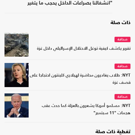
"انشغالنا بصراعات الداخل يحجب ما يتغير
بواشنطن"
ذات صلة
صحافة
تقرير يكشف كيفية توغل الاحتلال الإسرائيلي داخل غزة
صحافة
NYT: طلاب يغادرون محاضرة لهيلاري كلينتون احتجاجا على
قصف غزة
صحافة
NYT: مسلمو أمريكا يشعرون بالعزلة كما حدث عقب
هجمات "11 سبتمبر"
تغطية ذات صلة