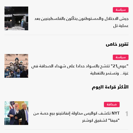
سياسة
جيش الاحتلال والمستوطنون ينكّلون بالفلسطينيين بعد
عملية تل
تقرير خاص
سياسة
"عربي21" تتشح بالسواد حدادا على شهداء الصحافة في
غزة.. وتستمر بالتغطية
الأكثر قراءة اليوم
صحافة
1
NYT تكشف كواليس محاولة إنفانتينو بيع حصة من
"فيفا" لشقيق كوشنر