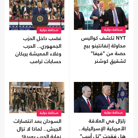
صحافة دولية
صحافة دولية
NYT تكشف كواليس
غضب داخل الحزب
محاولة إنفانتينو بيع
الجمهوري.. الحرب
حصة من "فيفا"
وغلاء المعيشة يربكان
لشقيق كوشنر
حسابات ترامب
صحافة دولية
صحافة دولية
زلزال في العلاقة
السودان بعد انتصارات
الأمريكية الإسرائيلية..
الجيش.. لماذا لا تزال
هل فقدت "تل أبيب"
نهاية الحرب بعيدة؟