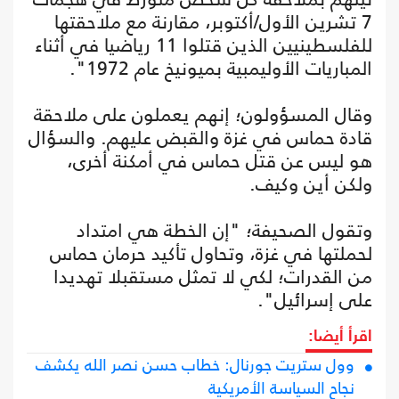
7 تشرين الأول/أكتوبر، مقارنة مع ملاحقتها
للفلسطينيين الذين قتلوا 11 رياضيا في أثناء
المباريات الأوليمبية بميونيخ عام 1972".
وقال المسؤولون؛ إنهم يعملون على ملاحقة
قادة حماس في غزة والقبض عليهم. والسؤال
هو ليس عن قتل حماس في أمكنة أخرى،
ولكن أين وكيف.
وتقول الصحيفة؛ "إن الخطة هي امتداد
لحملتها في غزة، وتحاول تأكيد حرمان حماس
من القدرات؛ لكي لا تمثل مستقبلا تهديدا
على إسرائيل".
اقرأ أيضا:
وول ستريت جورنال: خطاب حسن نصر الله يكشف
نجاح السياسة الأمريكية