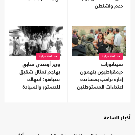
دعم واشنطن
التاريخي؟
صحافة دولية
صحافة دولية
سيناتورات
وزير أوغندي سابق
ديمقراطيون يتهمون
يهاجم تمثال شقيق
إدارة ترامب بمساندة
نتنياهو: انتهاك
اعتداءات المستوطنين
للدستور والسيادة
وتشويه لذاكرة عنتيبي
أخبار الساعة