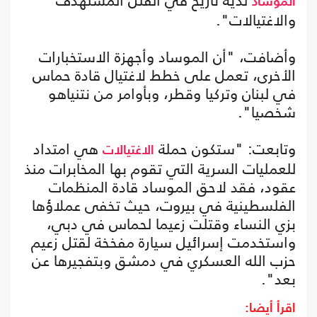
لديه تاريخ في القتل المستهدف
الموساد
والاغتيالات".
وأضافت، "أن الموساد وأجهزة الاستخبارات
الأخرى، تعمل على خطط لاغتيال قادة حماس
في لبنان وتركيا وقطر، وبأوامر من نتنياهو
شخصيا".
وتابعت: "ستكون حملة
هي امتداد
الاغتيالات
للعمليات السرية التي تقوم بها المخابرات منذ
عقود، فقد لاحق الموساد قادة المنظمات
الفلسطينية في بيروت، حيث تخفى عملاؤها
بزي النساء وقتلت زعيما لحماس في دبي،
واستخدمت إسرائيل سيارة مفخخة لقتل زعيم
حزب الله العسكري في دمشق وبتفجيرها عن
بعد".
اقرأ أيضا: