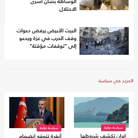
الوساطة بشأن أسرى
الاحتلال
البيت الأبيض يرفض دعوات
وقف الحرب في غزة ويدعو
إلى "توقفات مؤقتة"
المزيد في سياسة
سياسة دولية
سياسة دولية
إيران تكشف شروطها
أنقرة تتوقع انضمام