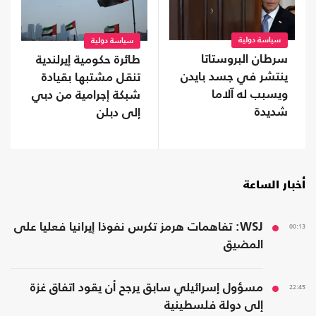
سياسة دولية
سياسة دولية
سرطان البروستاتا
طائرة حكومية إيرلندية
ينتشر في جسد بايدن
تنقل مشتبها بقيادة
ويسبب له آلاما
شبكة إجرامية من دبي
شديدة
إلى دبلن
أخبار الساعة
00:13
WSJ: تفاهمات هرمز تكرس نفوذا إيرانيا فعليا على
المضيق
22:45
مسؤول إسرائيلي سابق يرجح أن يقود اتفاق غزة
إلى دولة فلسطينية