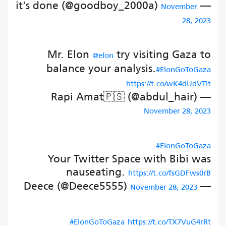
— it's done (@goodboy_2000a)
November
28, 2023
Mr. Elon
try visiting Gaza to
@elon
balance your analysis.
#ElonGoToGaza
https://t.co/wK4dUdVTlt
— Rapi Amat🇵🇸 (@abdul_hair)
November 28, 2023
#ElonGoToGaza
Your Twitter Space with Bibi was
nauseating.
https://t.co/fsGDFws0rB
— Deece (@Deece5555)
November 28, 2023
#ElonGoToGaza
https://t.co/TX7VuG4rRt