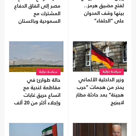
لفتح مضيق هرمز..
مصر إلى اتفاق الدفاع
بينها وقف العدوان
المشترك مع
على "الحلفاء"
السعودية وباكستان
سياسة دولية
سياسة دولية
وزير الداخلية الألماني
حالة طوارئ في
يحذر من هجمات "حرب
مقاطعة كندية مع
هجينة" بعد حادثة مطار
اتساع حريق غابات
لايبزيج
وإجلاء أكثر من 20 ألف
شخص