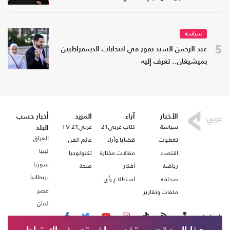
سياسة
5
عبد الرحمن السيد يفوز في انتخابات الديمقراطيين
بميشيغان.. تعرف إليه
الأخبار
آراء
المزيد
أخبار حسب
سياسة
كتاب عربي21
عربي21 TV
البلد
العراق
تغطيات
قضايا وآراء
عالم الفن
ليبيا
اقتصاد
مقالات مختارة
تكنولوجيا
سوريا
رياضة
أفكار
صحة
بريطانيا
صحافة
استطلاع رأي
مصر
ملفات وتقارير
لبنان
تابعنا على