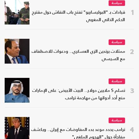
سياسة
1
قيادات بـ "البوليساريو" تفتح باب النقاش حول مقترح
الحكم الذاتي المغربي
سياسة
2
ممثلات يرتدين الزي العسكري.. ودعوات للاصطفاف
مع السيسي
سياسة
3
تسلم 5 ملايين دولار.. البيت الأبيض: على الإمارات
منع أحد أدواتها من مهاجمة ترامب
سياسة
4
ترامب يحدد موعد بدء المفاوضات مع إيران.. ويكشف
مفاجأة حول "الهجوم الملغي"