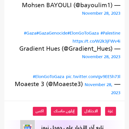
— Mohsen BAYOULI (@bayoulim1)
November 28, 2023
#Gaza
#GazaGenocide
#ElonGoToGaza
#Palestine
https://t.co/W2k3jFWv4i
— Gradient Hues (@Gradient_Hues)
November 28, 2023
#ElonGoToGaza
pic.twitter.com/gv9EE5h73l
— Moaeste 3 (@Moaeste3)
November 28,
2023
غزة
الاحتلال
إيلون ماسك
اكس
تابع آخر الأخبار على جوجل نيوز