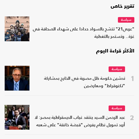
تقرير خاص
سياسة
"عربي21" تتشح بالسواد حدادا على شهداء الصحافة في
غزة.. وتستمر بالتغطية
الأكثر قراءة اليوم
سياسة
1
تدشين حكومة ظل مصرية في الخارج بمشاركة
"تكنوقراط" ومعارضين
سياسة
2
عبد الرحمن السيد ينتقد غياب الديمقراطية بمصر: لا
أريد تمويل نظام يفرض "قبضة خانقة" على شعبه