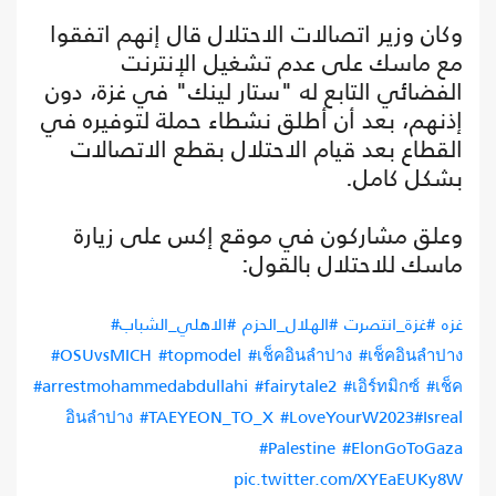
وكان وزير اتصالات الاحتلال قال إنهم اتفقوا
مع ماسك على عدم تشغيل الإنترنت
الفضائي التابع له "ستار لينك" في غزة، دون
إذنهم، بعد أن أطلق نشطاء حملة لتوفيره في
القطاع بعد قيام الاحتلال بقطع الاتصالات
بشكل كامل.
وعلق مشاركون في موقع إكس على زيارة
ماسك للاحتلال بالقول:
#غزه
#غزة_انتصرت
#الهلال_الحزم
#الاهلي_الشباب
#OSUvsMICH
#topmodel
#เช็คอินลําปาง
#เช็คอินลําปาง
#arrestmohammedabdullahi
#fairytale2
#เอิร์ทมิกซ์
#เช็ค
อินลําปาง
#TAEYEON_TO_X
#LoveYourW2023
#Isreal
#Palestine
#ElonGoToGaza
pic.twitter.com/XYEaEUKy8W