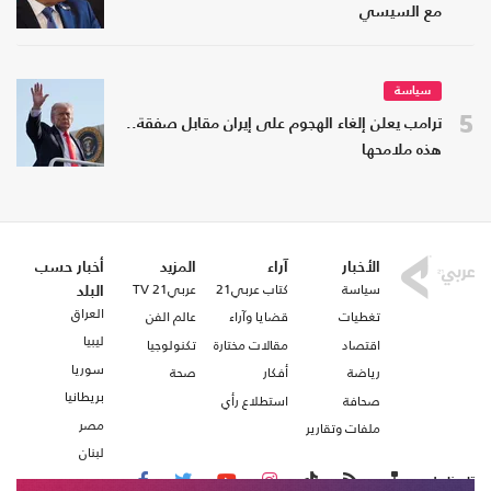
مع السيسي
سياسة
5
ترامب يعلن إلغاء الهجوم على إيران مقابل صفقة..
هذه ملامحها
الأخبار
آراء
المزيد
أخبار حسب
سياسة
كتاب عربي21
عربي21 TV
البلد
العراق
تغطيات
قضايا وآراء
عالم الفن
ليبيا
اقتصاد
مقالات مختارة
تكنولوجيا
سوريا
رياضة
أفكار
صحة
بريطانيا
صحافة
استطلاع رأي
مصر
ملفات وتقارير
لبنان
تابعنا على