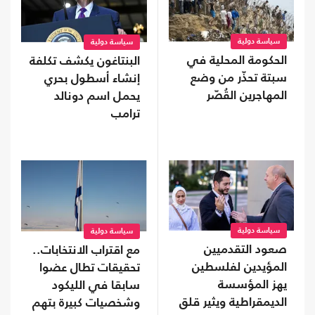
سياسة دولية
سياسة دولية
الحكومة المحلية في
البنتاغون يكشف تكلفة
سبتة تحذّر من وضع
إنشاء أسطول بحري
المهاجرين القُصّر
يحمل اسم دونالد
ترامب
سياسة دولية
سياسة دولية
صعود التقدميين
مع اقتراب الانتخابات..
المؤيدين لفلسطين
تحقيقات تطال عضوا
يهز المؤسسة
سابقا في الليكود
الديمقراطية ويثير قلق
وشخصيات كبيرة بتهم