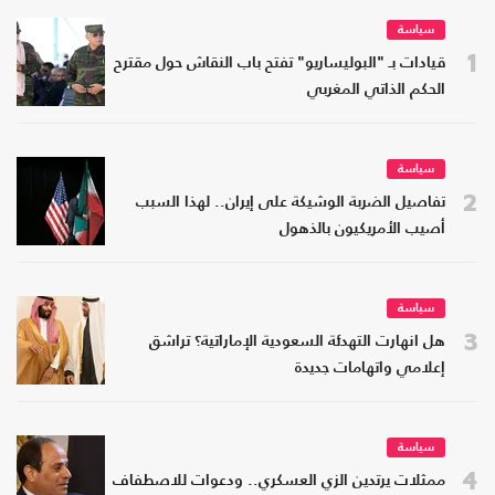
سياسة
1
قيادات بـ "البوليساريو" تفتح باب النقاش حول مقترح
الحكم الذاتي المغربي
سياسة
2
تفاصيل الضربة الوشيكة على إيران.. لهذا السبب
أصيب الأمريكيون بالذهول
سياسة
3
هل انهارت التهدئة السعودية الإماراتية؟ تراشق
إعلامي واتهامات جديدة
سياسة
4
ممثلات يرتدين الزي العسكري.. ودعوات للاصطفاف