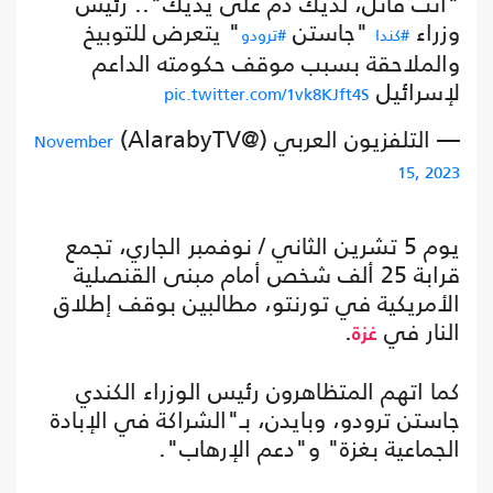
"أنت قاتل، لديك دم على يديك".. رئيس
وزراء
"جاستن
" يتعرض للتوبيخ
#كندا
#ترودو
والملاحقة بسبب موقف حكومته الداعم
لإسرائيل
pic.twitter.com/1vk8KJft4S
— التلفزيون العربي (@AlarabyTV)
November
15, 2023
يوم 5 تشرين الثاني / نوفمبر الجاري، تجمع
قرابة 25 ألف شخص أمام مبنى القنصلية
الأمريكية في تورنتو، مطالبين بوقف إطلاق
النار في
.
غزة
كما اتهم المتظاهرون رئيس الوزراء الكندي
جاستن ترودو، وبايدن، بـ"الشراكة في الإبادة
الجماعية بغزة" و"دعم الإرهاب".