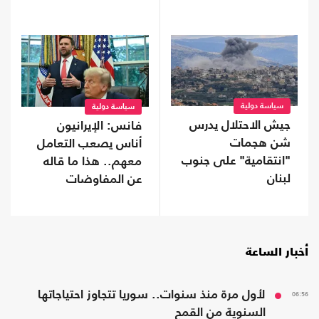
اللوبي الداعم للاحتلال
غسل أموال
سياسة دولية
سياسة دولية
جيش الاحتلال يدرس
فانس: الإيرانيون
شن هجمات
أناس يصعب التعامل
"انتقامية" على جنوب
معهم.. هذا ما قاله
لبنان
عن المفاوضات
أخبار الساعة
06:56
لأول مرة منذ سنوات.. سوريا تتجاوز احتياجاتها
السنوية من القمح