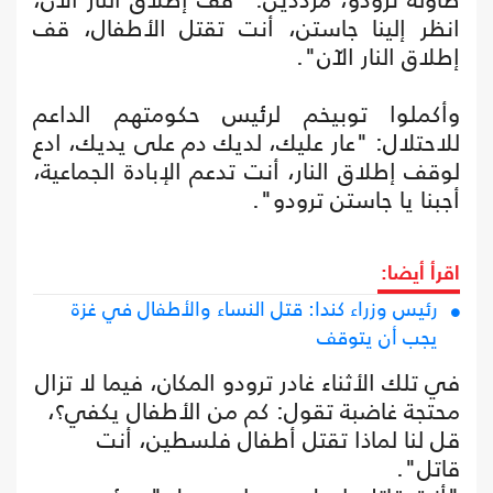
انظر إلينا جاستن، أنت تقتل الأطفال، قف
إطلاق النار الآن".
وأكملوا توبيخم لرئيس حكومتهم الداعم
للاحتلال: "عار عليك، لديك دم على يديك، ادع
لوقف إطلاق النار، أنت تدعم الإبادة الجماعية،
أجبنا يا جاستن ترودو".
اقرأ أيضا:
رئيس وزراء كندا: قتل النساء والأطفال في غزة
يجب أن يتوقف
في تلك الأثناء غادر ترودو المكان، فيما لا تزال
محتجة غاضبة تقول: كم من الأطفال يكفي؟،
قل لنا لماذا تقتل أطفال فلسطين، أنت
قاتل".