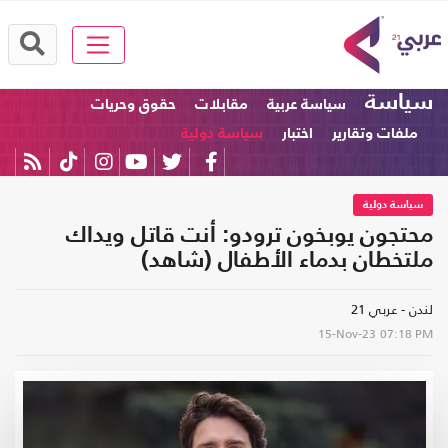
سياسة
سياسة عربية
مقابلات
حقوق وحريات
ملفات وتقارير
اختبار
سياسة دولية
سياسة دولية
محتجون يوبخون ترودو: أنت قاتل ويداك
ملتخطان بدماء الأطفال (شاهد)
لندن - عربي 21
15-Nov-23
07:18 PM