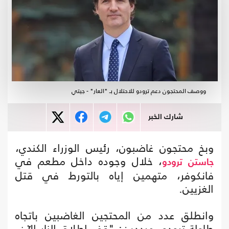
ووصف المحتجون دعم ترودو للاحتلال بـ "العار" - جيتي
شارك الخبر
وبخ محتجون غاضبون، رئيس الوزراء الكندي،
، خلال وجوده داخل مطعم في
جاستن ترودو
فانكوفر، متهمين إياه بالتورط في قتل
الغزيين.
وانطلق عدد من المحتجين الغاضبين باتجاه
طاولة ترودو، مرددين: "قف إطلاق النار الآن،