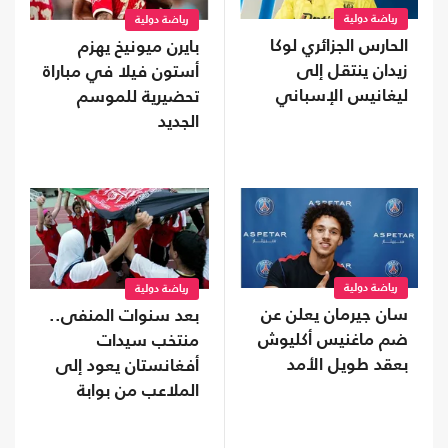
رياضة دولية
رياضة دولية
الحارس الجزائري لوكا
بايرن ميونيخ يهزم
زيدان ينتقل إلى
أستون فيلا في مباراة
ليغانيس الإسباني
تحضيرية للموسم
الجديد
رياضة دولية
رياضة دولية
سان جيرمان يعلن عن
بعد سنوات المنفى..
ضم ماغنيس أكليوش
منتخب سيدات
بعقد طويل الأمد
أفغانستان يعود إلى
الملاعب من بوابة
"فيفا"