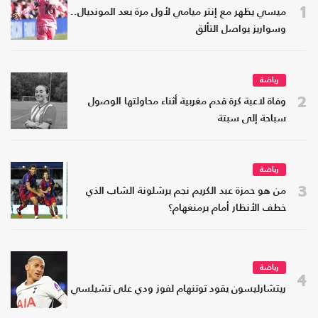
1
ميسي يظهر مع إنتر ميامي لأول مرة بعد المونديال..
وسواريز يواصل التألق
رياضة
2
وفاة لاعبة كرة قدم مغربية أثناء محاولتها الوصول
سباحة إلى سبتة
رياضة
3
من هو حمزة عبد الكريم نجم برشلونة الشاب الذي
خطف الأنظار أمام برمنغهام؟
رياضة
4
ريتشارليسون يقود توتنهام لفوز ودي على تشيلسي