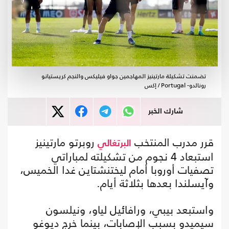
تضمنت تشكيلة مارتينيز المهاجمين جواو فيليكس والنجم كريستيانو
رونالدو- Portugal / إكس
شارك الخبر
قرر مدرب المنتخب
روبرتو مارتينيز
البرتغالي
استبعاد 4 نجوم من تشكيلته لمباراتي
تصفيات أوروبا أمام ليختنشتاين غدا الخميس،
وآيسلندا بعدها بثلاثة أيام.
واستبعد بيبي، ورافائيل لياو، ونيلسون
سيميدو بسبب الإصابات، بينما خرج ديوغو