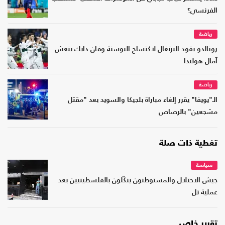
الفرنسي؟
رياضة
رونالدو يقود البرتغال لاكتساح البوسنة وفان دايك ينعش
آمال هولندا
رياضة
الـ"يويفا" يقرر إلغاء مباراة بلجيكا والسويد بعد "مقتل
مشجعين" بالرصاص
تغطية ذات صلة
سياسة
جيش الاحتلال والمستوطنون ينكّلون بالفلسطينيين بعد
عملية تل
تقرير خاص