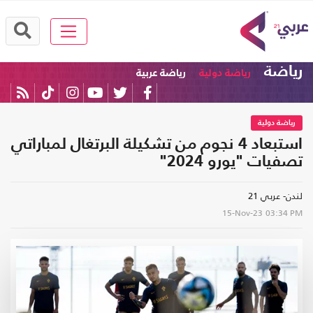
رياضة
رياضة دولية
رياضة عربية
رياضة دولية
استبعاد 4 نجوم من تشكيلة البرتغال لمباراتي
تصفيات "يورو 2024"
لندن- عربي 21
15-Nov-23
03:34 PM