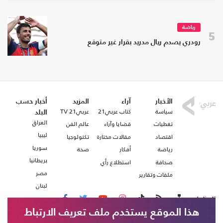
رياضة
5
رودري يصدم ريال مدريد بقرار غير متوقع
الأخبار
آراء
المزيد
أخبار حسب
سياسة
كتاب عربي21
عربي21 TV
البلد
العراق
تغطيات
قضايا وآراء
عالم الفن
ليبيا
اقتصاد
مقالات مختارة
تكنولوجيا
سوريا
رياضة
أفكار
صحة
بريطانيا
صحافة
استطلاع رأي
مصر
ملفات وتقارير
لبنان
تابعنا على
هذا الموقع يستخدم ملف تعريف الارتباط