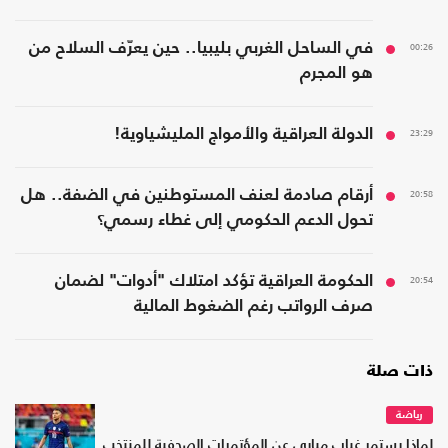
00:26
في الساحل الغربي بليبيا.. حين يعرّف السلاح من
هو المجرم
23:29
الدولة العراقية والأمواج المليشياوية!
20:58
أرقام صادمة لعنف المستوطنين في الضفة.. هل
تحول الدعم الحكومي إلى غطاء رسمي؟
20:54
الحكومة العراقية تؤكد امتلاك "أدوات" لضمان
صرف الرواتب رغم الضغوط المالية
ذات صلة
رياضة
لماذا يستمر غياب مبابي عن المؤتمرات الصحفية للمنتخب