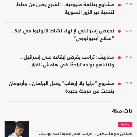
23:36
مشاريع بتكلفة مليونية.. الشرع يعلن عن خطط
لتنمية دير الزور السورية
22:24
تحريض إسرائيلي لإنهاء نشاط الأونروا في غزة..
"سلاح أيديولوجي"
21:37
معاريف: ترامب يفرض إيقاعه على إسرائيل..
ونتنياهو يواجه تراجعًا في هامش القرار
20:37
مشروع "تركيا بلا إرهاب" يصل البرلمان.. وأردوغان
يتحدث عن مرحلة جديدة
ذات صلة
رياضة
تضامن مع فلسطين.. فرنسا تفتح تحقيقا ضد يوسف