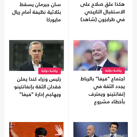
هكذا علق صلاح على
سان جيرمان يسقط
الاستقبال التاريخي
بثلاثية نظيفة أمام ريال
في طرابزون (شاهد)
مايوركا
رياضة دولية
رياضة دولية
اجتماع "فيفا" بالرباط
رئيس وزراء كندا يعلن
يجدد الثقة في
فقدان الثقة بإنفانتينو
إنفانتينو ويعترف
ويهاجم إدارة "فيفا"
بأخطاء مشروع
الاستثمار