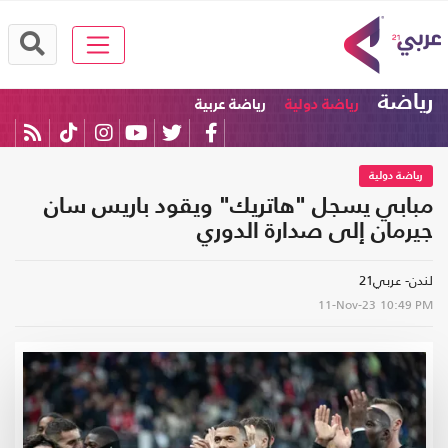
رياضة
رياضة دولية
رياضة عربية
رياضة دولية
مبابي يسجل "هاتريك" ويقود باريس سان
جيرمان إلى صدارة الدوري
لندن- عربي21
11-Nov-23
10:49 PM