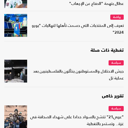
عطال بتهمة "الدفاع عن الإرهاب"
رياضة
تعرف إلى المنتخبات التي حسمت تأهلها لنهائيات "يورو
2024"
تغطية ذات صلة
سياسة
جيش الاحتلال والمستوطنون ينكّلون بالفلسطينيين بعد
عملية تل
تقرير خاص
سياسة
"عربي21" تتشح بالسواد حدادا على شهداء الصحافة في
غزة.. وتستمر بالتغطية