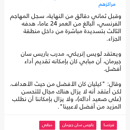
مراكزهم
وقبل ثماني دقائق من النهاية، سجل المهاجم
الفرنسي، البالغ من العمر 24 عاما، هدفه
الثالث بتسديدة مباشرة من داخل منطقة
الجزاء.
ويعتقد لويس إنريكي، مدرب باريس سان
جيرمان، أن مبابي كان بإمكانه تقديم أداء
أفضل.
وقال: "كيليان كان الأفضل من حيث الأهداف.
لكن أعتقد أنه لا يزال هناك مجال للتحسن
(على صعيد أدائه)، ولا يزال بإمكاننا أن نطلب
المزيد من أفضل لاعبينا".
فرنسا
باريس سان جيرمان
مبابي