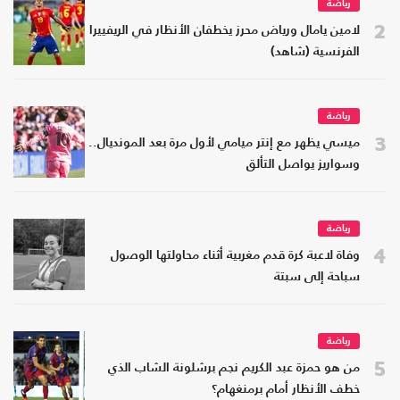
رياضة
2
لامين يامال ورياض محرز يخطفان الأنظار في الريفييرا
الفرنسية (شاهد)
رياضة
3
ميسي يظهر مع إنتر ميامي لأول مرة بعد المونديال..
وسواريز يواصل التألق
رياضة
4
وفاة لاعبة كرة قدم مغربية أثناء محاولتها الوصول
سباحة إلى سبتة
رياضة
5
من هو حمزة عبد الكريم نجم برشلونة الشاب الذي
خطف الأنظار أمام برمنغهام؟