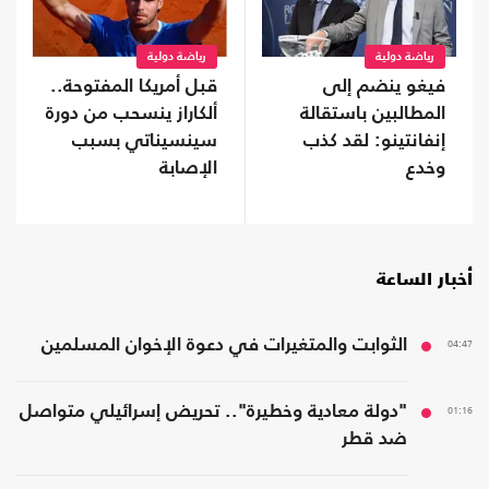
رياضة دولية
رياضة دولية
فيغو ينضم إلى
قبل أمريكا المفتوحة..
المطالبين باستقالة
ألكاراز ينسحب من دورة
إنفانتينو: لقد كذب
سينسيناتي بسبب
وخدع
الإصابة
أخبار الساعة
04:47
الثوابت والمتغيرات في دعوة الإخوان المسلمين
01:16
"دولة معادية وخطيرة".. تحريض إسرائيلي متواصل
ضد قطر