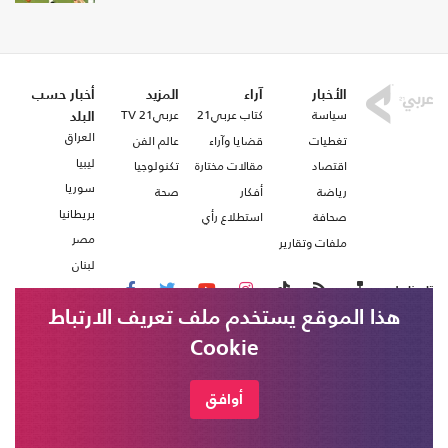
الأخبار
آراء
المزيد
أخبار حسب
سياسة
كتاب عربي21
عربي21 TV
البلد
العراق
تغطيات
قضايا وآراء
عالم الفن
ليبيا
اقتصاد
مقالات مختارة
تكنولوجيا
سوريا
رياضة
أفكار
صحة
بريطانيا
صحافة
استطلاع رأي
مصر
ملفات وتقارير
لبنان
تابعنا على
هذا الموقع يستخدم ملف تعريف الارتباط
Cookie
من نحن
اتصل بنا
شروط الاستخدام
أوافق
عربي21 ، جميع الحقوق محفوظة @ 2020