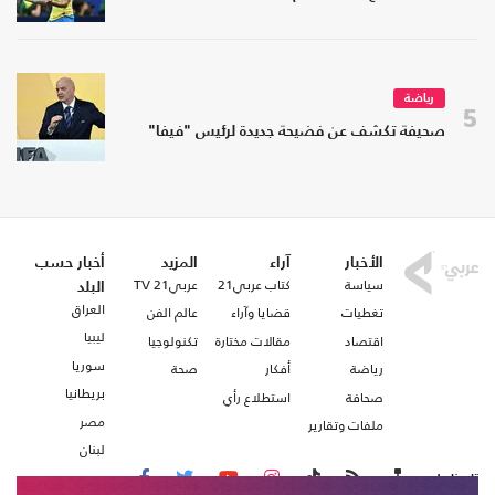
رياضة
5
صحيفة تكشف عن فضيحة جديدة لرئيس "فيفا"
الأخبار
آراء
المزيد
أخبار حسب
سياسة
كتاب عربي21
عربي21 TV
البلد
العراق
تغطيات
قضايا وآراء
عالم الفن
ليبيا
اقتصاد
مقالات مختارة
تكنولوجيا
سوريا
رياضة
أفكار
صحة
بريطانيا
صحافة
استطلاع رأي
مصر
ملفات وتقارير
لبنان
تابعنا على