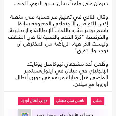
جيرمان على ملعب سان سيرو اليوم، العنف.
وقال النادي في تعليق عبر حسابه على منصة
إكس للتواصل الاجتماعي المعروفة سابقا
باسم تويتر نشره باللغات الإيطالية والإنجليزية
والفرنسية "كرة القدم بالنسبة لنا هي الشغف
وليست الكراهية. الرياضة من المفترض أن
توحد ولا تفرق".
وطُعن أحد مشجعي نيوكاسل يونايتد
الإنجليزي في ميلان في أيلول/سبتمبر
الماضي قبل مباراة فريقه في دوري أبطال
أوروبا مع ميلان.
ميلان
باريس سان جيرمان
دوري أبطال أوروبا
تابع آخر الأخبار على جوجل نيوز