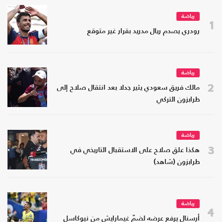
رياضة
1
رودري يصدم ريال مدريد بقرار غير متوقع
رياضة
2
مالك فريق سعودي يثير جدلا بعد انتقال صلاح إلى
طرابزون التركي
رياضة
3
هكذا علق صلاح على الاستقبال التاريخي في
طرابزون (شاهد)
رياضة
4
أرسنال يرفع عرضه لضمّ غيمارايش من نيوكاسل