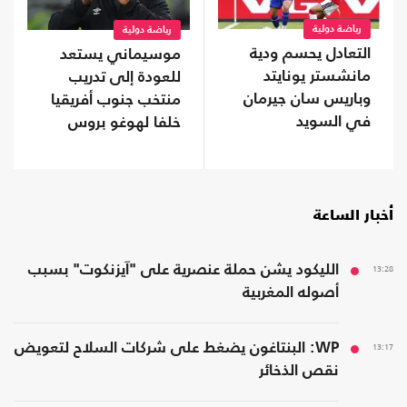
رياضة دولية
رياضة دولية
التعادل يحسم ودية
موسيماني يستعد
مانشستر يونايتد
للعودة إلى تدريب
وباريس سان جيرمان
منتخب جنوب أفريقيا
في السويد
خلفا لهوغو بروس
أخبار الساعة
13:28
الليكود يشن حملة عنصرية على "آيزنكوت" بسبب
أصوله المغربية
13:17
WP: البنتاغون يضغط على شركات السلاح لتعويض
نقص الذخائر