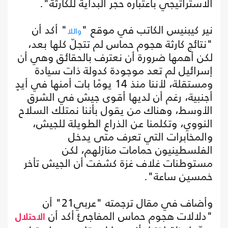
الاستراتيجي باعتباره حجر البداية للكارثة".
نير كيبنيس الكاتب في موقع "
" أكد أن
واللا
"نتائج كارثة هجوم حماس لم تتجلّ كلها بعد،
لكن أهمها ضرورة أن نعترف بالحقائق وهي أن
إسرائيل لم تعد موجودة كدولة ذات سيادة
ومستقلة، لأننا منذ 14 يومًا بات أمنها في أيدٍ
أجنبية، رغم أن لديها أقوى جيش في الشرق
الأوسط، وهناك من يقول بأننا نمتلك السلاح
النووي، وتكلمنا عن الذراع الطويلة للجيش،
والمخابرات التي تعرف متى يدخل
الفلسطينيون حمامات منازلهم، لكن
مستوطنات غلاف غزة كشفت أن الجيش تأخر
خمسين ساعة".
وأضاف في مقال ترجمته "عربي21" أن
"دلالات هجوم حماس المفاجئ أكد أن
الاحتلال