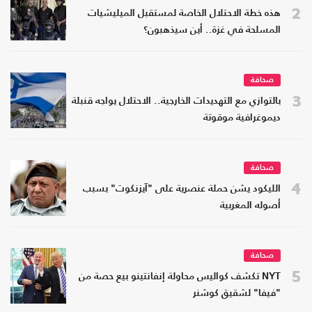
2
هذه خطة الاحتلال الخاصة لمستقبل الميليشيات
المسلحة في غزة.. أين سيذهبون؟
صحافة
3
بالتوازي مع التهديدات الخارجية.. الاحتلال يواجه قنبلة
ديموغرافية موقوتة
صحافة
4
الليكود يشن حملة عنصرية على "آيزنكوت" بسبب
أصوله المغربية
صحافة
5
NYT تكشف كواليس محاولة إنفانتينو بيع حصة من
"فيفا" لشقيق كوشنر