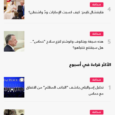
صحافة
4
فايننشال تايمز: كيف كسبت الإمارات ودّ واشنطن؟
صحافة
5
هذه صيغة ويتكوف وكوشنر لنزع سلاح "حماس"..
هل سيقتنع نتنياهو؟
الأكثر قراءة في أسبوع
صحافة
1
تحليل إسرائيلي يكشف "الجانب المظلم" من الاتفاق
مع حماس
صحافة