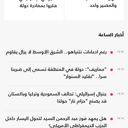
والمصير واحد
فكروا بمغادرة دولة
الاحتلال
أخبار الساعة
19:58
رغم ادعاءات نتنياهو.. الشرق الأوسط لا يزال يقاوم
19:18
"معاريف": دولة في المنطقة تسعى إلى ضربنا
سرا.. "تقليد السنوار"
19:18
جنرال إسرائيلي: تحالف السعودية وتركيا وباكستان
قد يصنع "حزام نار" حولنا
19:14
هل يمهد فوز عبد الرحمن السيد لتحول اليسار داخل
الحزب الديمقراطي الأمريكي؟