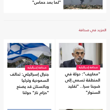
"لما بعد حماس"
المزيد في صحافة
صحافة إسرائيلية
صحافة إسرائيلية
"معاريف": دولة في
جنرال إسرائيلي: تحالف
المنطقة تسعى إلى
السعودية وتركيا
ضربنا سرا.. "تقليد
وباكستان قد يصنع
السنوار"
"حزام نار" حولنا