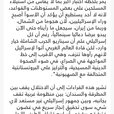
يمرّ بلحظة اختبار أكبر بما لا يقاس من استيلاء
المسلحين على بعض المستوطنات والقواعد،
لأنه لا أحد يستطيع أن يؤكد أن الأسوأ أصبح
وراء الإسرائيليين، لأن هجوما من الشمال،
وربما من إيران، سيجعل ما رأيناه حتى الآن
يبدو عرضا دعائيا سينمائياً، رغم أن كل
إسرائيلي علم أن سيناريو الحرب الشاملة خيار
وارد، لكن قادة العالم الغربي أتوا لإسرائيل
لأنهم رأوها تنزف، وهي الأقرب إلى خط
المواجهة في الصراع، في ضوء الصحوة
الدينية المسيحية، والتركيز على البروتستانتية
المتحالفة مع الصهيونية".
تشير هذه القراءات إلى أن الاحتلال يقف بين
المطرقة والسندان: بين منظومة غربية تقف
بجانبه، وبين جمهور إسرائيلي غير مستعد لأي
شيء سوى تحقيق إنجاز سريع في غضون
فترة قصيرة في أسابيع قليلة، الطرف الأول