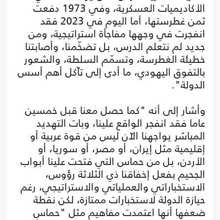
الأكاديميات العسكرية، وفي 1973 دفعت
ثمن غطرستها، أما اليوم في 2023 فقد
انفجرت في وجهها مفاجأة استراتيجية، ومن
جديد لم نتعلم الدرس، بل تضخّمنا، وأصابتنا
خطيئة الغطرسة، وتسمّم السلطة، والشعور
بالتفوق اليهودي، ما أدى إلى تآكل أهم أسس
الدولة".
وأشار إلى أنه "كما حصل معنا قبل خمسين
عاما فقد انفجر الواقع علينا، وبات التهديد
المباشر يواجهنا الآن ليس من قوة عربية أو
إقليمية مثل إيران، أو مصر، أو سوريا، أو
الأردن، بل من حماس التي فتحت علينا أبواب
الجحيم بفعل إخفاقنا ذي الثلاثة رؤوس،
الاستخباراتي والعملياتي والاستراتيجي، رغم
حيازة الدولة لاستخبارات ممتازة، لكن نقطة
ضعفها أنها اعتمدت مفاهيم مثل "حماس