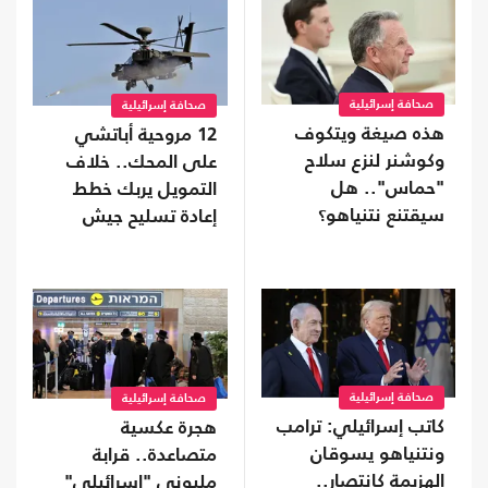
صحافة إسرائيلية
صحافة إسرائيلية
هذه صيغة ويتكوف
12 مروحية أباتشي
وكوشنر لنزع سلاح
على المحك.. خلاف
"حماس".. هل
التمويل يربك خطط
سيقتنع نتنياهو؟
إعادة تسليح جيش
الاحتلال
صحافة إسرائيلية
صحافة إسرائيلية
كاتب إسرائيلي: ترامب
هجرة عكسية
ونتنياهو يسوقان
متصاعدة.. قرابة
الهزيمة كانتصار..
مليوني "إسرائيلي"