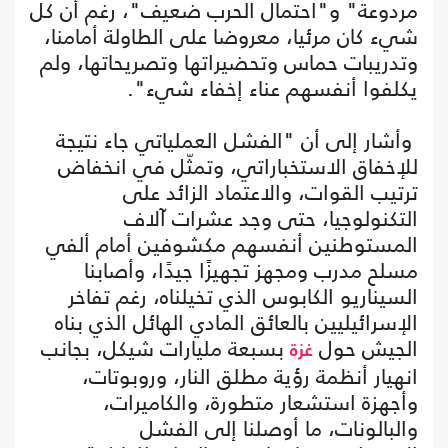
مردوعة" و"احتمال الحرب ضعيف"، رغم أن كل
شيء كان مرئيا، معروضا على الطاولة أمامنا،
وتدريبات حماس وتحضيراتها وتصريحاتها، ولم
يكلفوا أنفسهم عناء إخفاء شيء".
وأشار إلى أن "الفشل العملياتي جاء نتيجة
للإخفاق الاستخباراتي، وتمثّل في انخفاض
ترتيب القوات، والاعتماد الزائد على
التكنولوجيا، حتى وجد عشرات آلاف
المستوطنين أنفسهم مكشوفين أمام ألفي
مسلح مدرب ومجهز تجهيزًا جيدًا، وأصابنا
السيناريو الكابوس الذي تخيلناه، رغم تفاخر
الإسرائيليين بالعائق المادي الهائل الذي بناه
الجيش حول
بسبعة مليارات شيكل، بجانب
غزة
انهيار أنظمة رؤية مطلق النار، وروبوتات،
وأجهزة استشعار متطورة، والكاميرات،
والبالونات، ما أوصلنا إلى الفشل