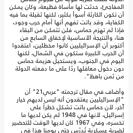
المفاجئ، حدثت لها مأساة فظيعة، وكان يمكن
أن تكون الكارثة أسوأ بكثير، لكنها ثقيلة بما فيه
الكفاية، وقد باتت تفهم أنها أمام حرب وجود،
فإذا لم تهزم حماس، فلن تتمكن من البقاء
هنا، والنتيجة الأساسية لإخفاق السابع من
أكتوبر أن الإسرائيليين كانوا مخطئين، اعتقدوا
أن الحرب الكبيرة ستكون في الشمال، لكنها
اليوم في الجنوب، ويستحيل هزيمة حماس
دون دخول معاقلها ردّا على ما دفعته الدولة
من ثمن باهظ".
وأضاف في مقال ترجمته "عربي21" أن
"الإسرائيليين يعتقدون أنه ليس لديهم خيار
آخر، لأن حماس باتت تشكل خطراً على
إسرائيل، لأنها في 1948 لم يكن لديها ما
تخسره، وفي 1967 كان لديها الوقت للتحضير
لضربة عسكرية تُدرّس حتى يومنا هذا في