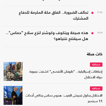
17:02
تحالف الضرورة.. اتفاق مكة المكرمة للدفاع
المشترك
16:25
هذه صيغة ويتكوف وكوشنر لنزع سلاح "حماس"..
هل سيقتنع نتنياهو؟
ذات صلة
صحافة
إحباطات إسرائيلية.. "طوفان الأقصى" كشفت غيبوبة
دولة الاحتلال
صحافة
الاحتلال يحاول تجييش الغرب: هجوم حماس يحاكي أحداث
11 سبتمبر