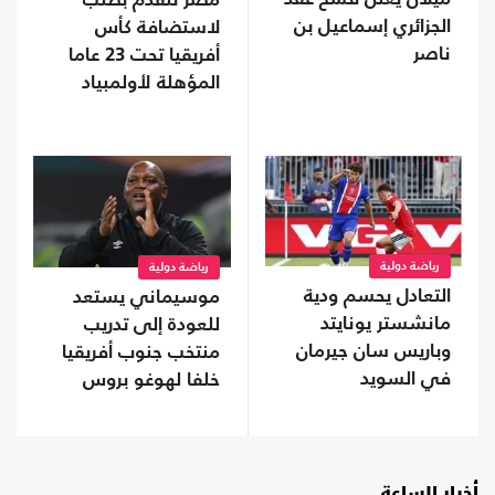
مصر تتقدم بطلب
الجزائري إسماعيل بن
لاستضافة كأس
ناصر
أفريقيا تحت 23 عاما
المؤهلة لأولمبياد
2028
رياضة دولية
رياضة دولية
التعادل يحسم ودية
موسيماني يستعد
مانشستر يونايتد
للعودة إلى تدريب
وباريس سان جيرمان
منتخب جنوب أفريقيا
في السويد
خلفا لهوغو بروس
أخبار الساعة