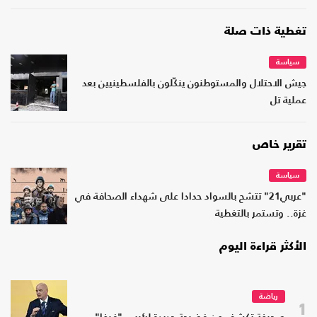
تغطية ذات صلة
سياسة
جيش الاحتلال والمستوطنون ينكّلون بالفلسطينيين بعد
عملية تل
تقرير خاص
سياسة
"عربي21" تتشح بالسواد حدادا على شهداء الصحافة في
غزة.. وتستمر بالتغطية
الأكثر قراءة اليوم
رياضة
1