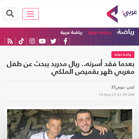
رياضة
رياضة دولية
رياضة عربية
رياضة دولية
بعدما فقد أسرته.. ريال مدريد يبحث عن طفل
مغربي ظهر بقميص الملكي
لندن- عربي21
14-Sep-23
01:59 AM