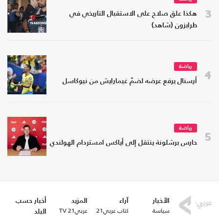
3
هكذا علق صلاح على الاستقبال التاريخي في
طرابزون (شاهد)
رياضة
4
أرسنال يرفع عرضه لضمّ غيمارايش من نيوكاسل
رياضة
5
حارس برشلونة ينتقل إلى أياكس امستردام الهولندي
الأخبار
آراء
المزيد
أخبار حسب
سياسة
كتاب عربي21
عربي21 TV
البلد