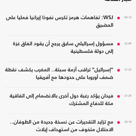
00:13
WSJ: تفاهمات هرمز تكرس نفوذا إيرانيا فعليا على
المضيق
22:45
مسؤول إسرائيلي سابق يرجح أن يقود اتفاق غزة
إلى دولة فلسطينية
21:22
"إسرائيل" تراقب أزمة سبتة.. المغرب يكشف نقطة
ضعف أوروبا على حدودها مع أفريقيا
21:20
فيدان يؤكد رغبة دول أخرى بالانضمام إلى اتفاقية
مكة للدفاع المشترك
20:19
مع تزايد التقديرات عن نسخة جديدة من الطوفان..
الاحتلال متخوف من استهداف إيلات