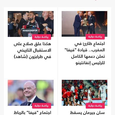
رياضة دولية
رياضة دولية
اجتماع طارئ في
هكذا علق صلاح على
المغرب.. قيادة "فيفا"
الاستقبال التاريخي
تعلن دعمها الكامل
في طرابزون (شاهد)
للرئيس إنفانتينو
رياضة دولية
رياضة دولية
سان جيرمان يسقط
اجتماع "فيفا" بالرباط