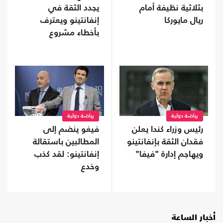
بثلاثية نظيفة أمام
يجدد الثقة في
ريال مايوركا
إنفانتينو ويعترف
بأخطاء مشروع
الاستثمار
رياضة دولية
رياضة دولية
رئيس وزراء كندا يعلن
فيغو ينضم إلى
فقدان الثقة بإنفانتينو
المطالبين باستقالة
ويهاجم إدارة "فيفا"
إنفانتينو: لقد كذب
وخدع
أخبار الساعة