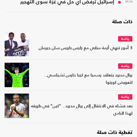
05:24
إسرائيل ترفض أي حل في غزّة سوى التهجير
ذات صلة
رياضة
3 أمور تنهي أزمة مبابي مع رئيس باريس سان جيرمان
رياضة
ريال مدريد يتعاقد رسميا مع كيبا حارس تشيلسي..
لتعويض كورتوا
رياضة
بعد فشله في الانتقال إلى ريال مدريد.. "كين" في طريقه
لهذا النادي
تغطية ذات صلة