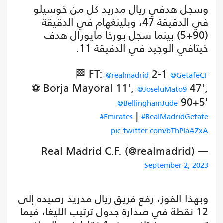
وسجل هدفي ريال مدريد كل من خوسيلو
في الدقيقة 47، وبلينغهام في الدقيقة
(90+5) بينما سجل بورخا مايورال هدف
خيتافي الوجيد في الدقيقة 11.
🏁 FT:
2-1
@realmadrid
@GetafeCF
⚽ Borja Mayoral 11',
47',
@JoseluMato9
90+5'
@BellinghamJude
|
#Emirates
#RealMadridGetafe
pic.twitter.com/bThPlaAZxA
— Real Madrid C.F. (@realmadrid)
September 2, 2023
وبهذا الفوز، رفع فريق ريال مدريد رصيده إلى
12 نقطة في صدارة جدول ترتيب الليغا، فيما