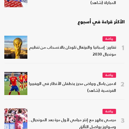
المباراة (شاهد)
الأكثر قراءة في أسبوع
رياضة
1
تقارير: إسبانيا والبرتغال تلوحان بالانسحاب من تنظيم
مونديال 2030
رياضة
2
لامين يامال ورياض محرز يخطفان الأنظار في الريفييرا
الفرنسية (شاهد)
رياضة
3
ميسي يظهر مع إنتر ميامي لأول مرة بعد المونديال..
وسواريز يواصل التألق