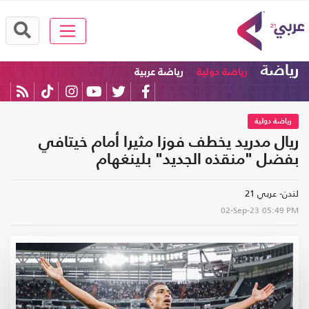
رياضة
رياضة دولية
رياضة عربية
رياضة دولية
ريال مدريد يخطف فوزا مثيرا أمام خيتافي
بفضل "منقذه الجديد" بلينغهام
لندن- عربي 21
02-Sep-23
05:49 PM