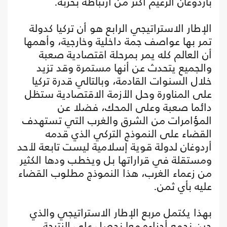
بأردوغان الزعيم أكثر من ارتباطه بحزبه.
الإطار الاستراتيجي الرابع هو أن تركيا كدولة
تمر بها عواصف جمة داخلية وخارجية، وأهمها
أن العالم كله يمر بمرحلة اقتصادية صعبة
والجميع يتحدث عن أنها مستمرة وقد تزيد
خلال السنوات القادمة، وبالتالي قدرة تركيا
على المناورة وحل الأزمة الاقتصادية ستظل
دائما صعبة وعلى المحك، فضلا عن
المؤامرات من الشرق والغرب التي تستهدف
القضاء على النموذج التركي الذي قدمه
أردوغان لدولة قوية إسلامية ليست تابعة لأحد
ومستقلة في قراراتها بل ويخطب ودها الكثير
من زعماء الغرب، هذا النموذج مطلوب القضاء
عليه بأي ثمن.
بهذا يكتمل مربع الإطار الاستراتيجي والذي
حين نجمع أجزاءه معا نحصل على النتيجة