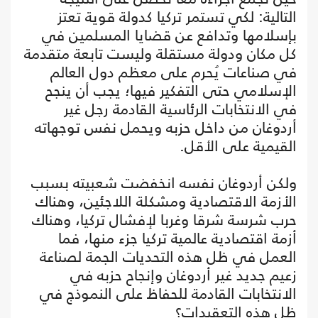
التالية: لكي تستمر تركيا كدولة قوية تعتز
بإسلامها وتدافع عن قضايا المسلمين في
كل مكان ودولة مستقلة وليست تابعة متقدمة
في صناعات يُحرم على معظم دول العالم
الإسلامي حتى التفكير فيها؛ يجب أن ينجح
في الانتخابات الرئاسية القادمة رجل غير
أردوغان من داخل حزبه ويحمل نفس توجهاته
القيمية على الأقل.
ولكن أردوغان نفسه انخفضت شعبيته بسبب
الأزمة الاقتصادية ومشكلة اللاجئين، وهناك
حرب شرسة شرقا وغربا لإفشال تركيا، وهناك
أزمة اقتصادية عالمية تركيا جزء منها، فما
العمل في ظل هذه التحديات الجمة لصناعة
زعيم جديد غير أردوغان وإنجاح حزبه في
الانتخابات القادمة للحفاظ على النموذج في
ظل هذه التعقيدات؟