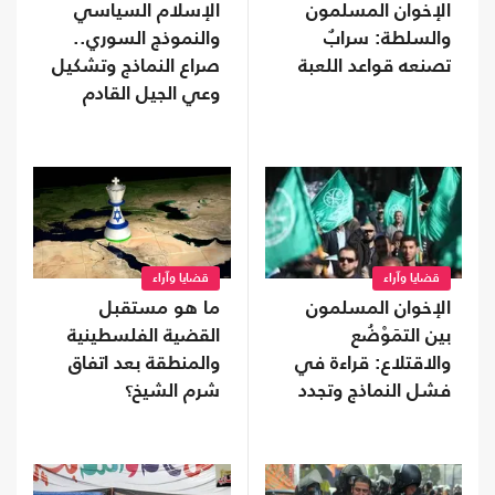
الإخوان المسلمون
الإسلام السياسي
والسلطة: سرابٌ
والنموذج السوري..
تصنعه قواعد اللعبة
صراع النماذج وتشكيل
وعي الجيل القادم
قضايا وآراء
قضايا وآراء
الإخوان المسلمون
ما هو مستقبل
بين التمَوْضُع
القضية الفلسطينية
والاقتلاع: قراءة في
والمنطقة بعد اتفاق
فشل النماذج وتجدد
شرم الشيخ؟
السؤال