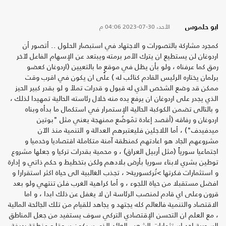
الأحد، 30-07-2023
04:06 م
ابو حلموس
كمجرد مشاركة بالتصورات و الاجتهاد في استبصار الحلول .. أتصور أن
اردوغان لن يستطيع ان يترك الأمر برمته ويبتعد عن الإسهام الفاعل لآخر
رمق كما عرفناه ، ولو بأن يظل في موقعٍ ما بالتعيين (اردوغان كعضو
برلمان يختاره الرئيس القادم كنائب له ) على ان يكون في اقرب وقت
ممكن قد وضع الشخص الذي له قبول و قدرات تملأ و لو بقدر كبير الحيز
الذي يجدر على اردوغان ان يرفع يده منه خلال رئاسته الحالية تمهيدا لذلك ،
و بالتالى تضمن الكوكبة الحالية الإستمرار في استكمال ما بدأه وبناه
اردوغان و رفاقه (أقصد إعادة تمَوضُع ممنهجة يعني مثل "بوتين
ميدفيدف") ، أما اللاجئين فليعتبرهم العدالة و التنمية منذ الآن
مشروعهم الجاد هو اعادتهم كمنطقة آمنة متكاملة اقتصاديا وخدميا و
اجتماعيا سورياً (مثل أربيل العراق) ، و محمية بقدرات تركيا و جعلها مشروع
توطين بشري لابناء سوريا بأرض بلادهم ولكن بتخطيط و حكم ذاتي و إدارة
و استثمارات فكرتها >تُركسورية< ، تجذب الغالبية الى حياة اكثر استقرارا و
افضل مستقبلا من حياة اللجوء ، و أما كراهية الغرب فلن تنتهي ولو بعد
قرون وعلى اي قادم لمنصب الرئاسة ان لا يغفل عن ذلك ابدا ، و اما
الاقتصاد والتنمية فالعالم كله يجتهد و يجاهد للقيام من تلك الجائحة المالية
، مع العلم ان التحسن الإقتصادي التركي سوف يستفيد من جعل المناطق
السورية احد استثمارات الشعب العائد الذي سيكون سوقا و منطقة رديفة