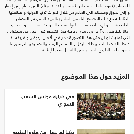
للمصادر (كقوى عاملة و مصادر طبيعية و لكن كشركاء) التى تحتاج إلى إعمار
و إلى سوق ومسلك الى العالم من خلال قدرات تركيا الدولية و صناعتها
التكاملية مع ذلك المجتمع الناشئ المليئ بالثروة البشرية و المصادر
الطبيعية ... و لهذا انعكاسات أظنها مفيدة للطرفين اقتصاديا و حياتيا و
أمانا للطرفين ..{{ لا ادري مدي وجاهة هذا التصور في أعين من سيقرأه ،
لكن تمنيت لو ان مثل هذا التصور قد دار في أذهان اردوغان و فريقه }} ..
حفظ الله هذا البلد و ذلك الرجل و الهمهم الرشد والبصيرة و التوفيق ما
داموا على الطريق الذي يرضي الله . [ أعتذر للإطالة ]
المزيد حول هذا الموضوع
في هزلية مجلس الشعب
السوري
تركيا لم تتخلّ عن فكرة التطبيع