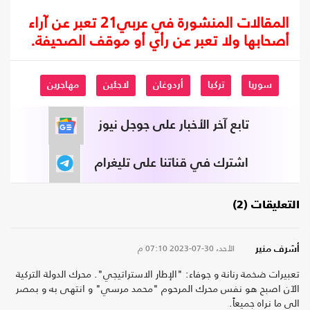
المقالات المنشورة في عربي21 تعبر عن آراء
أصحابها ولا تعبر عن رأي أو موقف الصحيفة.
سوريا
تركيا
أردوغان
لاجئين
مهاجرين
تابع آخر الأخبار على جوجل نيوز
اشترك في قناتنا على تليغرام
التعليقات (2)
الأحد، 30-07-2023
07:10 م
أشرف منير
تعبيرات ضخمة رنانة و جوفاء: "الإطار الاستراتيجي". محرك الدولة التركية
الآن اصبح هو نفس محرك المرحوم "محمد مرسي" و انتهى به و بمصر
الى ما نراه جميعاً.