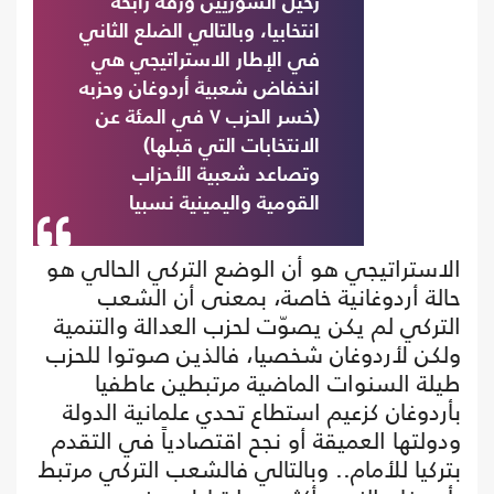
رحيل السوريين ورقة رابحة
انتخابيا، وبالتالي الضلع الثاني
في الإطار الاستراتيجي هي
انخفاض شعبية أردوغان وحزبه
(خسر الحزب ٧ في المئة عن
الانتخابات التي قبلها)
وتصاعد شعبية الأحزاب
القومية واليمينية نسبيا
الاستراتيجي هو أن الوضع التركي الحالي هو
حالة أردوغانية خاصة، بمعنى أن الشعب
التركي لم يكن يصوّت لحزب العدالة والتنمية
ولكن لأردوغان شخصيا، فالذين صوتوا للحزب
طيلة السنوات الماضية مرتبطين عاطفيا
بأردوغان كزعيم استطاع تحدي علمانية الدولة
ودولتها العميقة أو نجح اقتصادياً في التقدم
بتركيا للأمام.. وبالتالي فالشعب التركي مرتبط