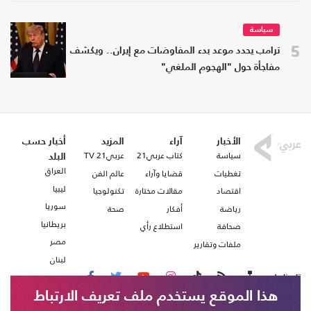
سياسة
5
ترامب يحدد موعد بدء المفاوضات مع إيران.. ويكشف
مفاجأة حول "الهجوم الملغي"
الأخبار
آراء
المزيد
أخبار حسب
سياسة
كتاب عربي21
عربي21 TV
البلد
العراق
تغطيات
قضايا وآراء
عالم الفن
ليبيا
اقتصاد
مقالات مختارة
تكنولوجيا
سوريا
رياضة
أفكار
صحة
بريطانيا
صحافة
استطلاع رأي
مصر
ملفات وتقارير
لبنان
تابعنا على
هذا الموقع يستخدم ملف تعريف الارتباط