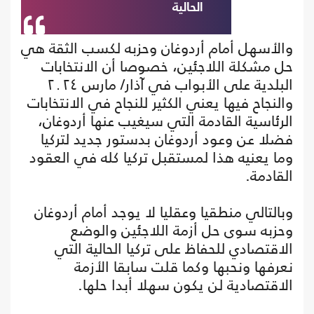
الحالية
والأسهل أمام أردوغان وحزبه لكسب الثقة هي
حل مشكلة اللاجئين، خصوصا أن الانتخابات
البلدية على الأبواب في آذار/ مارس ٢٠٢٤
والنجاح فيها يعني الكثير للنجاح في الانتخابات
الرئاسية القادمة التي سيغيب عنها أردوغان،
فضلا عن وعود أردوغان بدستور جديد لتركيا
وما يعنيه هذا لمستقبل تركيا كله في العقود
القادمة.
وبالتالي منطقيا وعقليا لا يوجد أمام أردوغان
وحزبه سوى حل أزمة اللاجئين والوضع
الاقتصادي للحفاظ على تركيا الحالية التي
نعرفها ونحبها وكما قلت سابقا الأزمة
الاقتصادية لن يكون سهلا أبدا حلها.