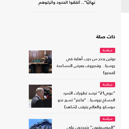
نهائيًا".. أغلقوا الحدود واتركوهم
لمصر
ذات صلة
سياسة
بوتين يحذر من حرب أهلية في
روسيا.. وقديروف يعرض المساعدة
(فيديو)
سياسة
"عربي21" ترصد تطورات التمرد
المسلح بروسيا.. "فاغنر" تسير نحو
موسكو والعالم يترقب (شاهد)
سياسة
"الموسيقيون" يتمردون على