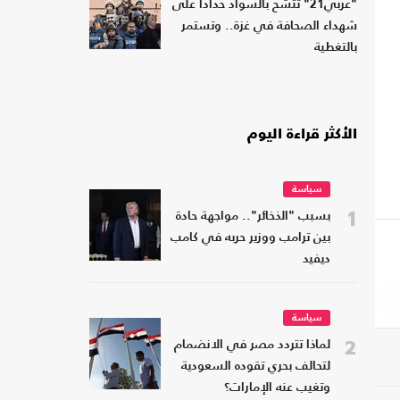
"عربي21" تتشح بالسواد حدادا على
شهداء الصحافة في غزة.. وتستمر
بالتغطية
الأكثر قراءة اليوم
سياسة
1
بسبب "الذخائر".. مواجهة حادة
بين ترامب ووزير حربه في كامب
ديفيد
سياسة
2
لماذا تتردد مصر في الانضمام
لتحالف بحري تقوده السعودية
وتغيب عنه الإمارات؟