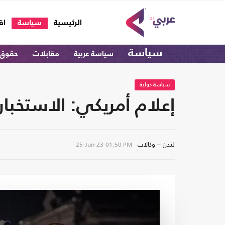
(current)
الرئيسية
سياسة
اق
سياسة
سياسة عربية
مقابلات
حقوق 
سياسة دولية
إعلام أمريكي: الاستخبا
لندن – وكالات
25-Jun-23
01:50 PM