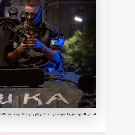
انتهى التمرد سريعا بعودة قوات فاغنر إلى قواعدها ومغادرة قائده