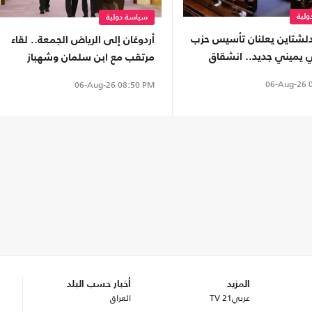
لية
سياسة دولية
إدلشتاين يعلنان تأسيس حزب
أردوغان إلى الرياض الجمعة.. لقاء
ي يميني جديد.. انشقاق
مرتقب مع ابن سلمان وشهباز
يكود"
شريف
06-Aug-26
0
06-Aug-26
08:50 PM
المزيد
أخبار حسب البلد
عربي21 TV
العراق