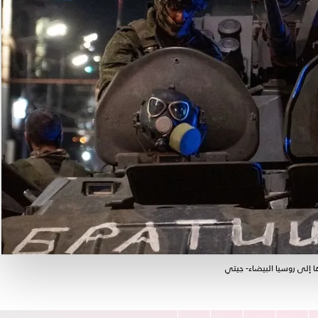
ا إلى روسيا البيضاء- جيتي