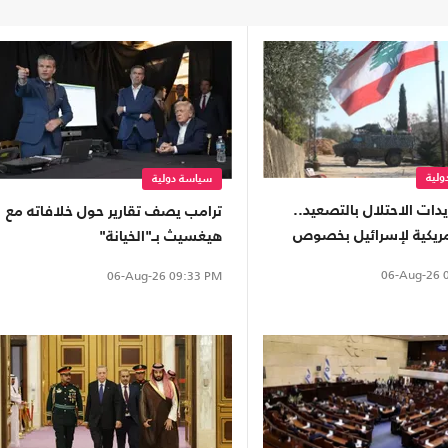
لية
سياسة دولية
دات الاحتلال بالتصعيد..
ترامب يصف تقارير حول خلافاته مع
مريكية لإسرائيل بخصوص
هيغسيث بـ"الخيانة"
06-Aug-26
0
06-Aug-26
09:33 PM