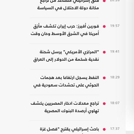
20:26
قلق إسرائيلي متصاعد من تراجع
مكانة دولة الاحتلال في السياسة
الأمريكية
19:57
فورين أفيرز: حرب إيران تكشف مأزق
أمريكا في الشرق الأوسط وحان وقت
الانسحاب
19:41
"المركزي الأمريكي" يرسل شحنة
نقدية ضخمة من الدولار إلى العراق
18:29
النفط يسجل ارتفاعا بعد هجمات
الحوثي على تحشدات سعودية في
اليمن
18:07
تراجع معدلات ادخار المصريين يكشف
تهاوي أرصدة البنوك المصرية
17:37
باحث إسرائيلي يقترح "فصل غزة