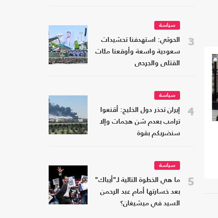
سياسة
3
الحوثي: استهدفنا تحشيدات
سعودية واسعة وأوقعنا مئات
القتلى والجرحى
سياسة
4
إيران تحذر دول الخليج: أقنعوا
ترامب بعدم شن هجمات وإلا
سنضربكم بقوة
سياسة
5
ما هي الخطوة التالية لـ"أيباك"
بعد خسارتها أمام عبد الرحمن
السيد في ميشيغان؟