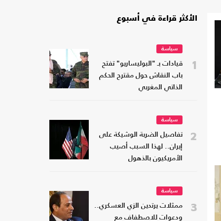
الأكثر قراءة في أسبوع
سياسة
1
قيادات بـ "البوليساريو" تفتح
باب النقاش حول مقترح الحكم
الذاتي المغربي
سياسة
2
تفاصيل الضربة الوشيكة على
إيران.. لهذا السبب أصيب
الأمريكيون بالذهول
سياسة
3
ممثلات يرتدين الزي العسكري..
ودعوات للاصطفاف مع