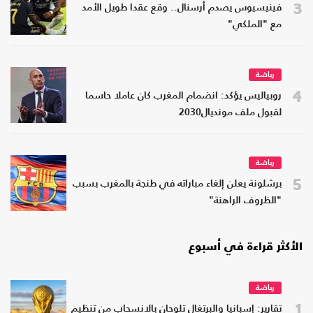
3
فينيسيوس يصدم أرسنال.. وقع عقدا طويل الأمد
مع "الملكي"
رياضة
4
روبياليس يؤكد: انضمام المغرب كان عاملا حاسما
لقبول ملف مونديال2030
رياضة
5
برشلونة يعلن إلغاء مباراته في طنجة بالمغرب بسبب
"الظروف الراهنة"
الأكثر قراءة في أسبوع
رياضة
1
تقارير: إسبانيا والبرتغال تلوحان بالانسحاب من تنظيم