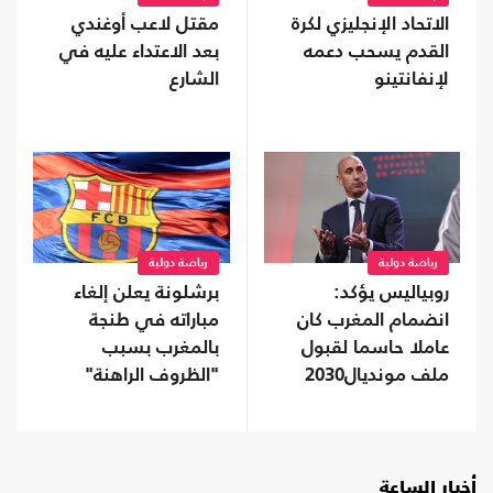
الاتحاد الإنجليزي لكرة
مقتل لاعب أوغندي
القدم يسحب دعمه
بعد الاعتداء عليه في
لإنفانتينو
الشارع
رياضة دولية
رياضة دولية
روبياليس يؤكد:
برشلونة يعلن إلغاء
انضمام المغرب كان
مباراته في طنجة
عاملا حاسما لقبول
بالمغرب بسبب
ملف مونديال2030
"الظروف الراهنة"
أخبار الساعة