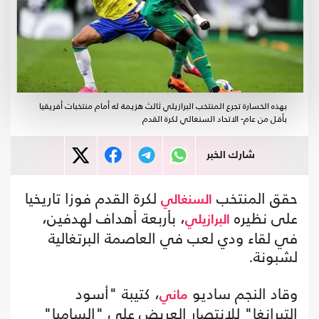
بهذه الخسارة تجرع المنتخب البرازيلي ثالث هزيمة له أمام منتخبات أفريقيا
بأقل من عام- الاتحاد السنغالي لكرة القدم
شارك الخبر
حقق المنتخب
لكرة القدم فوزا تاريخيا
السنغالي
على نظيره
، بأربعة أهداف لهدفين،
البرازيلي
في لقاء ودي لعب في العاصمة البرتغالية
لشبونة.
وقاد النجم ساديو
، كتيبة "أسود
ماني
التيرانغا" للانتصار العريض على "السامبا"