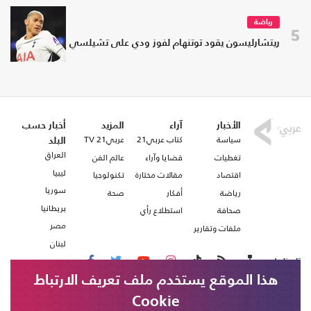
رياضة
5
ريتشارليسون يقود توتنهام لفوز ودي على تشيلسي
الأخبار
آراء
المزيد
أخبار حسب
سياسة
كتاب عربي21
عربي21 TV
البلد
العراق
تغطيات
قضايا وآراء
عالم الفن
ليبيا
اقتصاد
مقالات مختارة
تكنولوجيا
سوريا
رياضة
أفكار
صحة
بريطانيا
صحافة
استطلاع رأي
مصر
ملفات وتقارير
لبنان
تابعنا على
هذا الموقع يستخدم ملف تعريف الارتباط
Cookie
من نحن