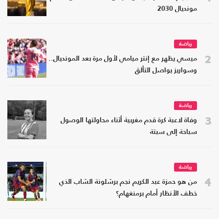
مونديال 2030
رياضة
2
ميسي يظهر مع إنتر ميامي لأول مرة بعد المونديال..
وسواريز يواصل التألق
رياضة
3
وفاة لاعبة كرة قدم مغربية أثناء محاولتها الوصول
سباحة إلى سبتة
رياضة
4
من هو حمزة عبد الكريم نجم برشلونة الشاب الذي
خطف الأنظار أمام برمنغهام؟