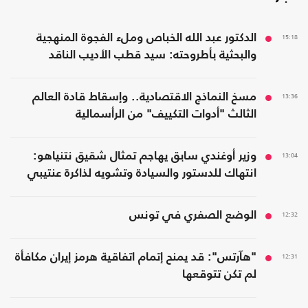
15:18
الدكتور عبد الله الخباص وملء الفجوة المنهجية
والبحثية بأطروحته: سيد قطب الأديب الناقد
13:36
مسخ النماذج الاقتصادية.. وإسقاط قادة العالم
الثالث "أدوات التكييف" من الرأسمالية
13:04
وزير أوغندي سابق يهاجم تمثال شقيق نتنياهو:
انتهاك للدستور والسيادة وتشويه لذاكرة عنتيبي
12:32
الوضع الصفري في تونس
12:31
"هآرتس": قد يمنح إتمام اتفاقية هرمز إيران مكافأة
لم تكن تتوقعها