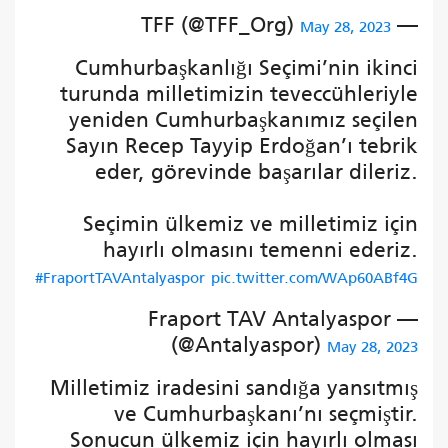
— TFF (@TFF_Org)
May 28, 2023
Cumhurbaşkanlığı Seçimi’nin ikinci
turunda milletimizin teveccühleriyle
yeniden Cumhurbaşkanımız seçilen
Sayın Recep Tayyip Erdoğan’ı tebrik
eder, görevinde başarılar dileriz.
Seçimin ülkemiz ve milletimiz için
hayırlı olmasını temenni ederiz.
#FraportTAVAntalyaspor
pic.twitter.com/WAp60ABf4G
— Fraport TAV Antalyaspor
(@Antalyaspor)
May 28, 2023
Milletimiz iradesini sandığa yansıtmış
ve Cumhurbaşkanı’nı seçmiştir.
Sonucun ülkemiz için hayırlı olması