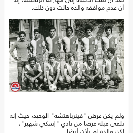
أن عدم موافقة والده حالت دون ذلك.
ولم يكن عرض "فينرباهتشه" الوحيد، حيث إنه
تلقى قبله عرضا من نادي "إسكي شهير"،
لكن والده لم يأذن أيضا.