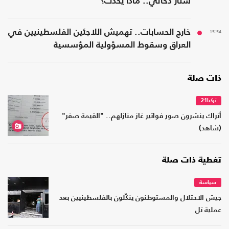
ستار دخاني.. ماذا يحدث؟
15:54
خارج الحسابات.. تهميش اللاجئين الفلسطينيين في
العراق وسقوط المسؤولية المؤسسية
ذات صلة
تركيا21
أتراك ينشرون صور فواتير غاز منازلهم.. "القيمة صفر"
(شاهد)
تغطية ذات صلة
سياسة
جيش الاحتلال والمستوطنون ينكّلون بالفلسطينيين بعد
عملية تل