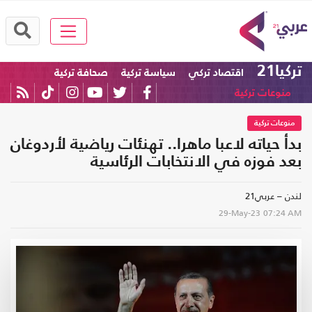
تركيا21
اقتصاد تركي
سياسة تركية
صحافة تركية
منوعات تركية
منوعات تركية
بدأ حياته لاعبا ماهرا.. تهنئات رياضية لأردوغان
بعد فوزه في الانتخابات الرئاسية
لندن – عربي21
29-May-23
07:24 AM