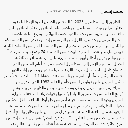
الإثنين، 29-05-2023
09:41 ص
نسيت إسمي
'' الطريق إلى إسطنبول 2023 '' الماضي الجميل للكرة الإيطاليا يعود
بتعثر نابولي بهدف إسماعيل بن ناصر أمام الميلان و تعثر الميلان على
ملعب سان سيرو، في ذهاب الدور نصف النهائي. وبربع ساعة عاصفة،
سجل النيراتزوري هدفين، الأول من البوسني إيدين دجيكو في الدقيقة 8،
والثاني عبر الأرميني هنريك مختاريان في الدقيقة 11، و في المبارة الثانية
لاوتارو مارتينيز هدف المباراة الوحيد في الدقيقة 74 وضع فريق إنتر قدماً
في نهائي دوري أبطال أوروبا، عقب فوزه على غريمه ميلان، بثلاثية
ليكمل المشوار الإنتر إلى إسطنبول ليضرب موعد أمام السيتي الذي
إكتساح حامل اللقب ريال مدريد، الأربعاء، برباعية دون رد، في إياب الدور
نصف النهائي علماً بأن الفريقين كانا قد تعادلا ذهابا 1ـ1 .. إليكم أيضاً تأثير
فشل البرازيل على جوارديولا في كأس العالم 1982 الذي يتكون من
سقراط وتونينو سيريزو و زيكو ومهاجمين مرنين فالكاو وإيدر و غيرهم
"وقع العالم في حب فريق البرازيل" يقول جوارديولا: لقد جعلت مهارة
البرازيل وكرة القدم المتدفقة بحرية أكبر في كل أرجاء الملعب الكل يخشى
دخولها البطولة، وتم تدريبهم من قبل تيلي سانتانا، التي جسد فلسفته
الهجومية في اللعبة الجميلة. يعتبر جوارديولا الآن على نطاق واسع أفضل
مدير فنى تكتيكي في العالم .. " شبح كرة القدم" هو أول لاعب إيطالي
يتوج بجائزة هداف المونديال بتسجيله ستة أهداف في كاس العالم بعد