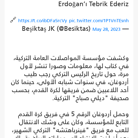
Erdoğan’ı Tebrik Ederiz
🔗
https://t.co/ibDFa5rcVy
pic.twitter.com/1P1VnTEsnh
— Beşiktaş JK (@Besiktas)
May 28, 2023
وكشفت مؤسسة المواصلات العامة التركية،
في كتاب لها، معلومات وصورا تنشر لأول
مرة، حول تاريخ الرئيس التركي رجب طيب
أردوغان، في سنوات شبابه الأولى، حينما كان
أحد اللاعبين ضمن فريقها لكرة القدم، بحسب
صحيفة "ديلي صباح" التركية.
وحمل أردوغان الرقم 5 في فريق كرة القدم
التابع للمؤسسة، وكان على وشك الانتقال
للعب مع فريق "فينرباهتشه" التركي الشهير،
بعد أن لفت الانتباه إلى مهاراته الرياضية، إلا