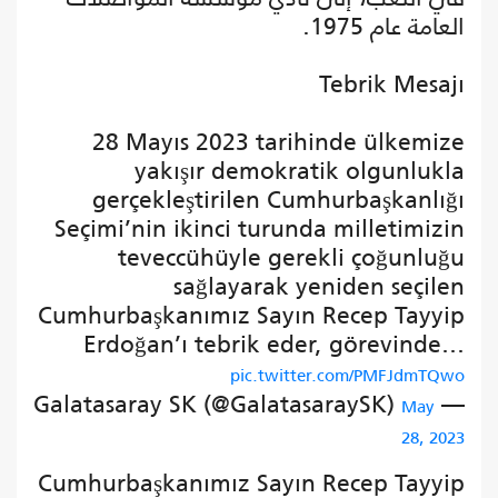
العامة عام 1975.
Tebrik Mesajı
28 Mayıs 2023 tarihinde ülkemize
yakışır demokratik olgunlukla
gerçekleştirilen Cumhurbaşkanlığı
Seçimi’nin ikinci turunda milletimizin
teveccühüyle gerekli çoğunluğu
sağlayarak yeniden seçilen
Cumhurbaşkanımız Sayın Recep Tayyip
Erdoğan’ı tebrik eder, görevinde…
pic.twitter.com/PMFJdmTQwo
— Galatasaray SK (@GalatasaraySK)
May
28, 2023
Cumhurbaşkanımız Sayın Recep Tayyip