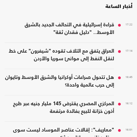
أخبار الساعة
17:22
قراءة إسرائيلية في التحالف الجديد بالشرق
الأوسط.. "دليل فقدان ثقة"
17:14
العراق يتفق مع ائتلاف تقوده "شيفرون" على خط
لنقل النفط إلى موانئ سوريا والأردن
16:45
هل تتحول صراعات أوكرانيا والشرق الأوسط وتايوان
إلى حرب عالمية واحدة؟
16:12
المركزي المصري يقترض 145 مليار جنيه عبر طرح
أذون خزانة للبيع بفائدة مرتفعة
16:01
"معاريف": إقالات عناصر الموساد ليست سوى