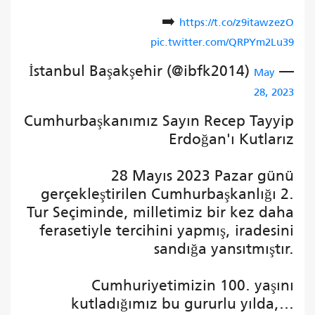
➡️
https://t.co/z9itawzezO
pic.twitter.com/QRPYm2Lu39
— İstanbul Başakşehir (@ibfk2014)
May
28, 2023
Cumhurbaşkanımız Sayın Recep Tayyip
Erdoğan'ı Kutlarız
28 Mayıs 2023 Pazar günü
gerçekleştirilen Cumhurbaşkanlığı 2.
Tur Seçiminde, milletimiz bir kez daha
ferasetiyle tercihini yapmış, iradesini
sandığa yansıtmıştır.
Cumhuriyetimizin 100. yaşını
kutladığımız bu gururlu yılda,…