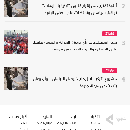
2
أنقرة تقترب من إقرار قانون "تركيا بلا إرهاب"..
توافق سياسي وتحفظات على بعض البنود
تركيا21
3
ستة استطلاعات رأي تركية: العدالة والتنمية يحافظ
على الصدارة والحزب الجديد يعزز موقعه
تركيا21
4
مشروع "تركيا بلا إرهاب" يصل البرلمان.. وأردوغان
يتحدث عن مرحلة جديدة
الأخبار
آراء
المزيد
أخبار حسب
سياسة
كتاب عربي21
عربي21 TV
البلد
العراق