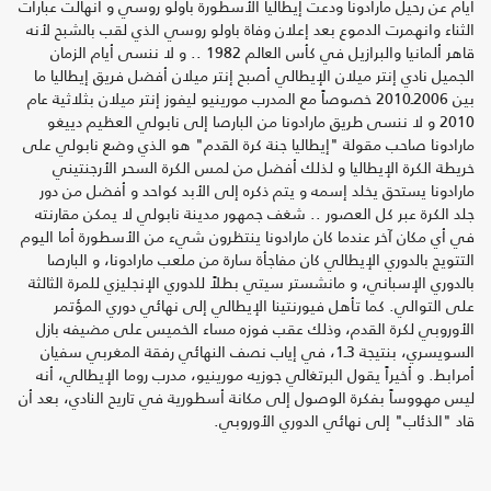
أيام عن رحيل مارادونا ودعت إيطاليا الأسطورة باولو روسي و انهالت عبارات
الثناء وانهمرت الدموع بعد إعلان وفاة باولو روسي الذي لقب بالشبح لأنه
قاهر ألمانيا والبرازيل في كأس العالم 1982 .. و لا ننسى أيام الزمان
الجميل نادي إنتر ميلان الإيطالي أصبح إنتر ميلان أفضل فريق إيطاليا ما
بين 2006ـ2010 خصوصاً مع المدرب مورينيو ليفوز إنتر ميلان بثلاثية عام
2010 و لا ننسى طريق مارادونا من البارصا إلى نابولي العظيم دييغو
مارادونا صاحب مقولة "إيطاليا جنة كرة القدم" هو الذي وضع نابولي على
خريطة الكرة الإيطاليا و لذلك أفضل من لمس الكرة السحر الأرجنتيني
مارادونا يستحق يخلد إسمه و يتم ذكره إلى الأبد كواحد و أفضل من دور
جلد الكرة عبر كل العصور .. شغف جمهور مدينة نابولي لا يمكن مقارنته
في أي مكان آخر عندما كان مارادونا ينتظرون شيء من الأسطورة أما اليوم
التتويج بالدوري الإيطالي كان مفاجأة سارة من ملعب مارادونا، و البارصا
بالدوري الإسباني، و مانشستر سيتي بطلاً للدوري الإنجليزي للمرة الثالثة
على التوالي. كما تأهل فيورنتينا الإيطالي إلى نهائي دوري المؤتمر
الأوروبي لكرة القدم، وذلك عقب فوزه مساء الخميس على مضيفه بازل
السويسري، بنتيجة 3ـ1، في إياب نصف النهائي رفقة المغربي سفيان
أمرابط. و أخيراً يقول البرتغالي جوزيه مورينيو، مدرب روما الإيطالي، أنه
ليس مهووساً بفكرة الوصول إلى مكانة أسطورية في تاريح النادي، بعد أن
قاد "الذئاب" إلى نهائي الدوري الأوروبي.