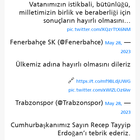
Vatanımızın istikbali, bütünlüğü,
milletimizin birlik ve beraberliği için
sonuçların hayırlı olmasını…
pic.twitter.com/XQzrTtX6NM
— Fenerbahçe SK (@Fenerbahce)
May 28,
2023
Ülkemiz adına hayırlı olmasını dileriz
🔗
https://t.co/mf9BLdjUWG
pic.twitter.com/xWIZLOz6Iw
— Trabzonspor (@Trabzonspor)
May 28,
2023
Cumhurbaşkanımız Sayın Recep Tayyip
Erdoğan’ı tebrik ederiz.