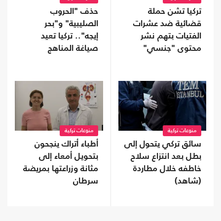
تركيا تشن حملة
حذف "الحروب
قضائية ضد عشرات
الصليبية" و"بحر
الفتيات بتهم نشر
إيجه".. تركيا تعيد
محتوى "جنسي"
صياغة المناهج
الدراسية
منوعات تركية
منوعات تركية
سائق تركي يتحول إلى
أطباء أتراك ينجحون
بطل بعد انتزاع سلاح
بتحويل أمعاء إلى
خاطفه خلال مطاردة
مثانة وزراعتها بمريضة
(شاهد)
سرطان