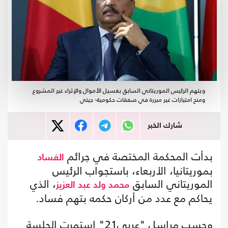
ويتهم الرئيس الموريتاني السابق بغسيل الأموال والإثراء غير المشروع
ومنح امتيازات غير مبررة في صفقات حكومية- جيتي
شارك الخبر
بدأت المحكمة المختصة في جرائم
الفساد
بموريتانيا، الأربعاء، باستجواب الرئيس
الموريتاني السابق
، الذي
محمد ولد عبد العزيز
يحاكم مع عدد من أركان حكمه بتهم فساد.
وحسب مراسل "عربي21" استمرت الجلسة