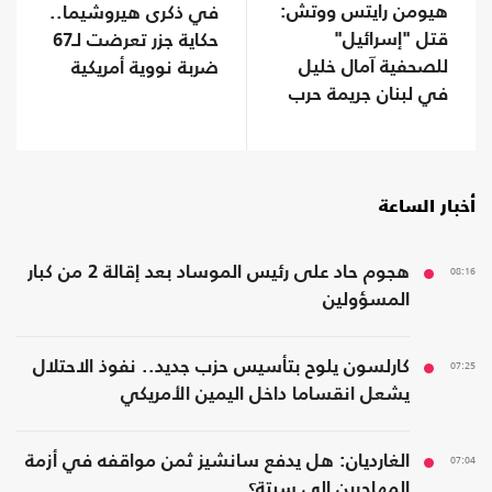
هيومن رايتس ووتش:
في ذكرى هيروشيما..
قتل "إسرائيل"
حكاية جزر تعرضت لـ67
للصحفية آمال خليل
ضربة نووية أمريكية
في لبنان جريمة حرب
أخبار الساعة
08:16
هجوم حاد على رئيس الموساد بعد إقالة 2 من كبار
المسؤولين
07:25
كارلسون يلوح بتأسيس حزب جديد.. نفوذ الاحتلال
يشعل انقساما داخل اليمين الأمريكي
07:04
الغارديان: هل يدفع سانشيز ثمن مواقفه في أزمة
المهاجرين إلى سبتة؟