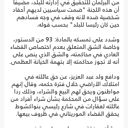
من البرلمان للتحقيق في إدارته للبلد، مضيفا
أن هذه اللجنة "ضمت سياسيين لديهم أحقاد
شخصية ضده لأنه وقف في وجه فسادهم
حين كان رئيسا للبلد" بحسب قوله.
وشدد على تمسكه بالمادة: 93 من الدستور،
وخاصة الشق المتعلق بعدم اختصاص القضاء
العادي في محاكمته، والشق الذي ينص على
أنه لا تجوز محاكمته إلا بتهمة الخيانة العظمى.
ودافع ولد عبد العزيز، عن حق عائلته في
امتلاك الأراضي خلال فترة حكمه، وقال إنهم
مواطنون ويحق لهم البيع والشراء، وذلك ردا
على سؤال من المحكمة بشأن شراء أفراد من
عائلته لعقارات في شارع رئيسي بنواكشوط
يحقق القضاء الموريتاني في ظروف بيعها.