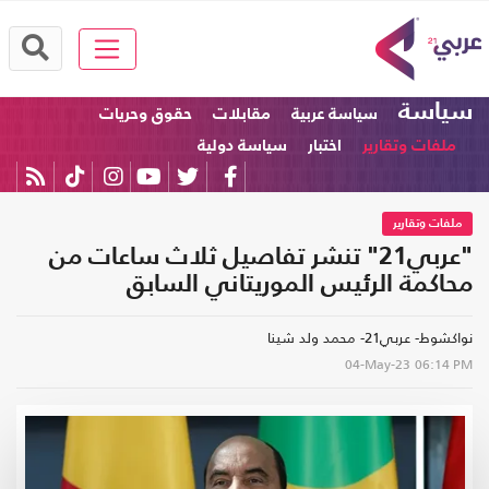
سياسة
سياسة عربية
مقابلات
حقوق وحريات
ملفات وتقارير
اختبار
سياسة دولية
ملفات وتقارير
"عربي21" تنشر تفاصيل ثلاث ساعات من
محاكمة الرئيس الموريتاني السابق
نواكشوط- عربي21- محمد ولد شينا
04-May-23
06:14 PM