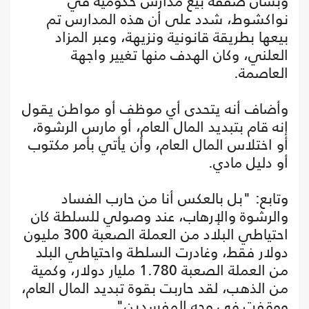
وبشأن صفقة بيع مدارس حكومية في
نواكشوط، شدد على أن هذه المدارس تم
بيعها بطريقة قانونية ونزيهة، وعبر المزاد
العلني، وكان الهدف منها تغيير واجهة
العاصمة.
وأضاف أنه يتحدى أي موظف أو مواطن يقول
إنه قام بتبديد المال العام، أو مارس الرشوة،
أو اختلاس المال العام، وأن يأتي بأمر مكتوب
أو دليل مادي.
وتابع: "بل بالعكس أنا من حارب الفساد
والرشوة والإرهاب، عند وصولي للسلطة كان
احتياطي البلاد من العملة الصعبة 300 مليون
دولار فقط، وغادرت السلطة واحتياطي البلد
من العملة الصعبة 1.780 مليار دولار، وكمية
من الذهب، لقد حاربت بقوة تبديد المال العام،
ووقفت في وجه المفسدين".