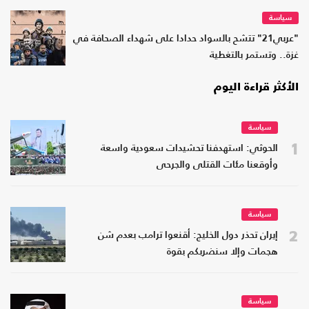
سياسة
"عربي21" تتشح بالسواد حدادا على شهداء الصحافة في
غزة.. وتستمر بالتغطية
الأكثر قراءة اليوم
سياسة
1
الحوثي: استهدفنا تحشيدات سعودية واسعة
وأوقعنا مئات القتلى والجرحى
سياسة
2
إيران تحذر دول الخليج: أقنعوا ترامب بعدم شن
هجمات وإلا سنضربكم بقوة
سياسة