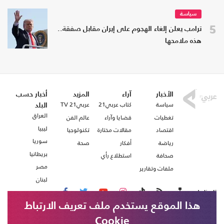
سياسة
5
ترامب يعلن إلغاء الهجوم على إيران مقابل صفقة..
هذه ملامحها
الأخبار
آراء
المزيد
أخبار حسب
سياسة
كتاب عربي21
عربي21 TV
البلد
العراق
تغطيات
قضايا وآراء
عالم الفن
ليبيا
اقتصاد
مقالات مختارة
تكنولوجيا
سوريا
رياضة
أفكار
صحة
بريطانيا
صحافة
استطلاع رأي
مصر
ملفات وتقارير
لبنان
تابعنا على
هذا الموقع يستخدم ملف تعريف الارتباط
Cookie