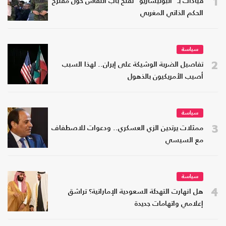
1
قيادات بـ "البوليساريو" تفتح باب النقاش حول مقترح
الحكم الذاتي المغربي
سياسة
2
تفاصيل الضربة الوشيكة على إيران.. لهذا السبب
أصيب الأمريكيون بالذهول
سياسة
3
ممثلات يرتدين الزي العسكري.. ودعوات للاصطفاف
مع السيسي
سياسة
4
هل انهارت التهدئة السعودية الإماراتية؟ تراشق
إعلامي واتهامات جديدة