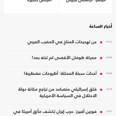
البصر؟ دراستان تجيبان
أمراض خطيرة
أخبار الساعة
05:22
عن تهديدات المناخ في المغرب العربي
04:59
معركة طوفان الأقصى لم تنته بعد!
04:56
أحداث سبتة المحتلة: أطروحات مضطربة!
20:26
قلق إسرائيلي متصاعد من تراجع مكانة دولة
الاحتلال في السياسة الأمريكية
19:57
فورين أفيرز: حرب إيران تكشف مأزق أمريكا في