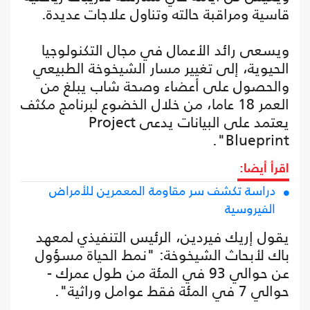
قاسية ومراقبة حالته وتناول علاجات عديدة.
ويسعى رائد الأعمال في مجال التكنولوجيا
الحيوية، إلى تغيير مسار الشيخوخة الطبيعي
والحصول على أعضاء وصحة شاب يبلغ من
العمر 18 عاما، من خلال الخضوع لبرنامج مكثف
يعتمد على البيانات يدعى Project
Blueprint".
اقرأ أيضا:
دراسة تكشف سر مقاومة المعمرين للأمراض
الفيروسية
يقول إريك فيردين، الرئيس التنفيذي لمعهد
باك لأبحاث الشيخوخة: "نمط الحياة مسؤول
عن حوالي 93 في المئة من طول عمرك -
حوالي 7 في المئة فقط عوامل وراثية".