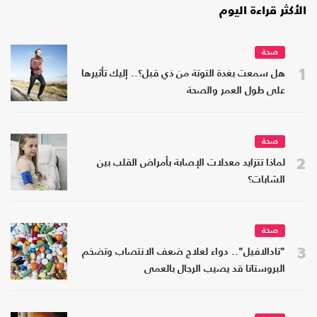
الأكثر قراءة اليوم
صحة
1
هل سمعت بغدة التوتة من ذي قبل؟.. إليك تأثيرها
على طول العمر والصحة
صحة
2
لماذا تتزايد معدلات الإصابة بأمراض القلب بين
الشابات؟
صحة
3
"تادالافيل".. دواء لعلاج ضعف الانتصاب وتضخم
البروستاتا قد يصيب الرجال بالعمى