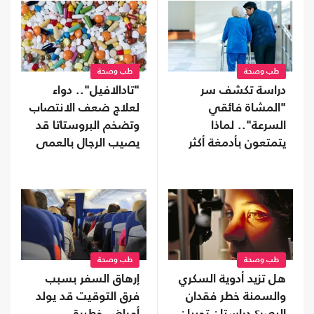
طب وصحة
طب وصحة
دراسة تكشف سر
"تادالافيل".. دواء
"المشاة فائقي
لعلاج ضعف الانتصاب
السرعة".. لماذا
وتضخم البروستاتا قد
يتمتعون بأدمغة أكثر
يصيب الرجال بالعمى
صحة؟
طب وصحة
طب وصحة
هل تزيد أدوية السكري
إرهاق السفر بسبب
والسمنة خطر فقدان
فرق التوقيت قد يولد