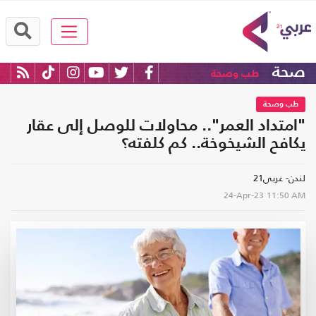
صحة
طب وصحة
طب وصحة
"امتداد العمر".. محاولات للوصل إلى عقار
يكافح الشيخوخة.. كم كلفته؟
لندن- عربي21
24-Apr-23
11:50 AM