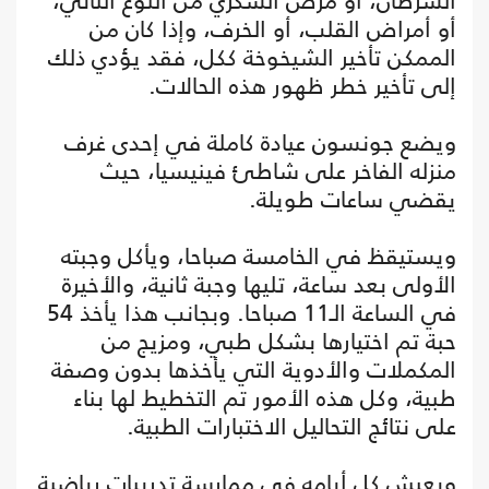
السرطان، أو مرض السكري من النوع الثاني،
أو أمراض القلب، أو الخرف، وإذا كان من
الممكن تأخير الشيخوخة ككل، فقد يؤدي ذلك
إلى تأخير خطر ظهور هذه الحالات.
ويضع جونسون عيادة كاملة في إحدى غرف
منزله الفاخر على شاطئ فينيسيا، حيث
يقضي ساعات طويلة.
ويستيقظ في الخامسة صباحا، ويأكل وجبته
الأولى بعد ساعة، تليها وجبة ثانية، والأخيرة
في الساعة الـ11 صباحا. وبجانب هذا يأخذ 54
حبة تم اختيارها بشكل طبي، ومزيج من
المكملات والأدوية التي يأخذها بدون وصفة
طبية، وكل هذه الأمور تم التخطيط لها بناء
على نتائج التحاليل الاختبارات الطبية.
ويعيش كل أيامه في ممارسة تدريبات رياضية