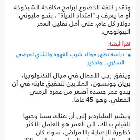
وتقدر كلفة الخضوع لبرامج مكافحة الشيخوخة
أو ما يعرف بـ"امتداد الحياة"، بنحو مليوني
دولار كل عام، على أمل تقليل العمر
البيولوجي.
اقرأ أيضا:
دراسة تظهر فوائد شرب القهوة والشاي لمرضى
السكري.. وتحذير
وينفق رجل الأعمال في مجال التكنولوجيا،
بريان جونسون، الملايين لتحقيق غايته في أن
يبدو عمر جسده أصغر من عمره الزمني
الفعلي، وهو 45 عاما.
ويشير الملياردير إلى أن هناك سببا وجيها
للقيام بذلك، لأن العمر هو العامل الأكثر
خطورة للإصابة بالأمراض، سواء كان