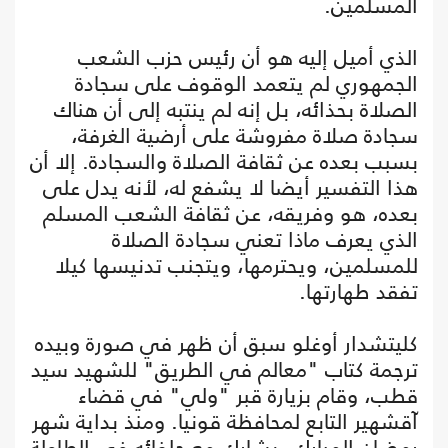
المسلمين.
الذي أميل إليه هو أن رئيس حزب الشعب
الجمهوري لم يتعمد الوقوف على سجادة
الصلاة بحذائه، بل إنه لم ينتبه إلى أن هناك
سجادة صلاة مفروشة على أرضية الغرفة،
بسبب بعده عن ثقافة الصلاة والسجادة. إلا أن
هذا التفسير أيضا لا يشفع له، لأنه يدل على
بعده، هو وفريقه، عن ثقافة الشعب المسلم
الذي يعرف ماذا تعني سجادة الصلاة
للمسلمين، ويحترمها، ويتجنب تدنيسها كيلا
تفقد طهارتها.
كليتشدار أوغلو سبق أن ظهر في صورة وبيده
ترجمة كتاب "معالم في الطريق" للشهيد سيد
قطب، وقام بزيارة قبر "ولي" في قضاء
آقشهير التابع لمحافظة قونيا. ومنذ بداية شهر
رمضان المبارك، يشارك مع حلفائه في الطاولة