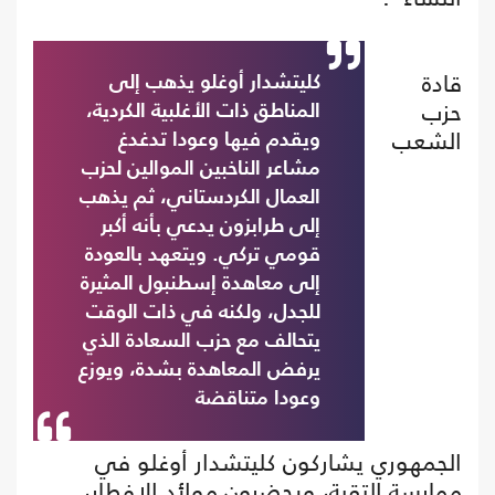
قادة
كليتشدار أوغلو يذهب إلى
حزب
المناطق ذات الأغلبية الكردية،
الشعب
ويقدم فيها وعودا تدغدغ
مشاعر الناخبين الموالين لحزب
العمال الكردستاني، ثم يذهب
إلى طرابزون يدعي بأنه أكبر
قومي تركي. ويتعهد بالعودة
إلى معاهدة إسطنبول المثيرة
للجدل، ولكنه في ذات الوقت
يتحالف مع حزب السعادة الذي
يرفض المعاهدة بشدة، ويوزع
وعودا متناقضة
الجمهوري يشاركون كليتشدار أوغلو في
ممارسة التقية، ويحضرون موائد الإفطار،