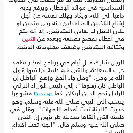
السداسية في موائد الإفطار، ويرفع يديه
داعيا إلى الله، ويكاد يهلك نفسه من أجل
إقناع الناخبين المحافظين بأنه رجل متدين أو
على الأقل لا يعادي المتدينين، إلا أنه يقع
في أخطاء تفضح تصنعه وبعده عن
التدين
وثقافة المتدينين وضعف معلوماته الدينية.
الرجل شارك قبل أيام في برنامج إفطار نظمه
حزب السعادة، وألقى فيه كلمة عزا فيها قول
الله عز وجل: "وقل جاء الحق وزهق الباطل إن
الباطل كان زهوقا"، إلى رئيس الوزراء التركي
الراحل نجم الدين أربكان. كما
مشهورا
حرف حديثا
ينسب إلى النبي صلى الله عليه وسلم، وهو
حديث "الجنة تحت أقدام الأمهات"، وقال في
كلمته التي ألقاها بمدينة طرابزون إن النبي
صلى الله عليه وسلم قال: "الجنة تحت أقدام
النساء".