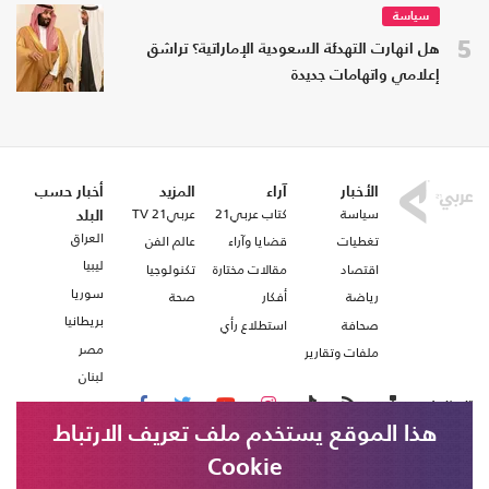
سياسة
5
هل انهارت التهدئة السعودية الإماراتية؟ تراشق
إعلامي واتهامات جديدة
الأخبار
آراء
المزيد
أخبار حسب
سياسة
كتاب عربي21
عربي21 TV
البلد
العراق
تغطيات
قضايا وآراء
عالم الفن
ليبيا
اقتصاد
مقالات مختارة
تكنولوجيا
سوريا
رياضة
أفكار
صحة
بريطانيا
صحافة
استطلاع رأي
مصر
ملفات وتقارير
لبنان
تابعنا على
هذا الموقع يستخدم ملف تعريف الارتباط
Cookie
من نحن