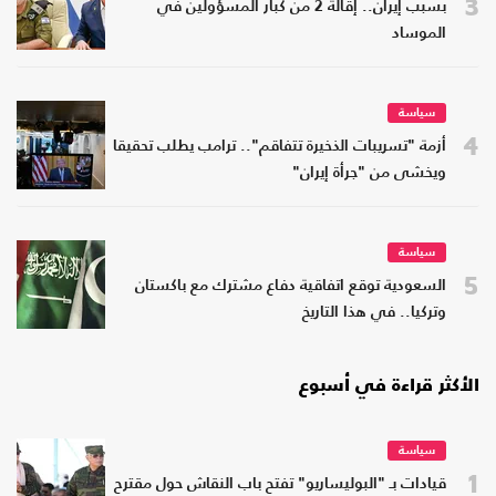
3
بسبب إيران.. إقالة 2 من كبار المسؤولين في
الموساد
سياسة
4
أزمة "تسريبات الذخيرة تتفاقم".. ترامب يطلب تحقيقا
ويخشى من "جرأة إيران"
سياسة
5
السعودية توقع اتفاقية دفاع مشترك مع باكستان
وتركيا.. في هذا التاريخ
الأكثر قراءة في أسبوع
سياسة
1
قيادات بـ "البوليساريو" تفتح باب النقاش حول مقترح