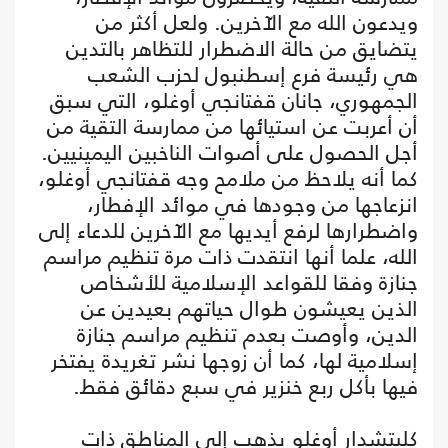
ويدعون الله مع الآخرين. ولعل أكثر من
يتضايق من حالة الاضطرار للتظاهر بالتدين
هي رئيسة فرع إسطنبول لحزب الشعب
الجمهوري، جانان قفتانجي أوغلو، التي سبق
أن أعربت عن استيائها من ممارسة التقية من
أجل الحصول على أصوات الناخبين اليمينيين.
كما أنه يلاحظ من ملامح وجه قفتانجي أوغلو،
انزعاجها من وجودها في موائد الإفطار،
واضطرارها لرفع أيديها مع الآخرين للدعاء إلى
الله، علما أنها انتقدت ذات مرة تنظيم مراسم
جنازة وفقا للقواعد الإسلامية للأشخاص
الذين يعيشون طوال حياتهم بعيدين عن
الدين، وأوصت بعدم تنظيم مراسم جنازة
إسلامية لها، كما أن زوجها نشر تغريدة يفتخر
فيها بأكل ربع خنزير في سبع دقائق فقط.
كليتشدار أوغلو يذهب إلى المناطق ذات