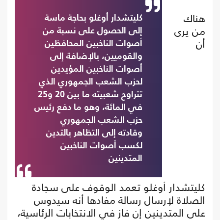
هناك
كليتشدار أوغلو بحاجة ماسة
من يرى
إلى الحصول على نسبة من
أن
أصوات الناخبين المحافظين
والقوميين، بالإضافة إلى
أصوات الناخبين المؤيدين
لحزب الشعب الجمهوري الذي
تتراوح شعبيته ما بين 20 و25
في المائة، وهو ما دفع رئيس
حزب الشعب الجمهوري
وقادته إلى التظاهر بالتدين
لكسب أصوات الناخبين
المتدينين
كليتشدار أوغلو تعمد الوقوف على سجادة
الصلاة لإرسال رسالة مفادها أنه سيدوس
على المتدينين إن فاز في الانتخابات الرئاسية،